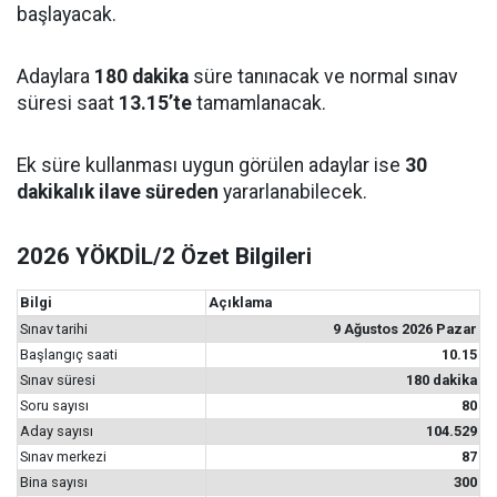
başlayacak.
Adaylara
180 dakika
süre tanınacak ve normal sınav
süresi saat
13.15’te
tamamlanacak.
Ek süre kullanması uygun görülen adaylar ise
30
dakikalık ilave süreden
yararlanabilecek.
2026 YÖKDİL/2 Özet Bilgileri
Bilgi
Açıklama
Sınav tarihi
9 Ağustos 2026 Pazar
Başlangıç saati
10.15
Sınav süresi
180 dakika
Soru sayısı
80
Aday sayısı
104.529
Sınav merkezi
87
Bina sayısı
300