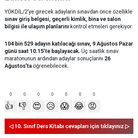
YÖKDİL/2’ye girecek adayların sınavdan önce özellikle
sınav giriş belgesi, geçerli kimlik, bina ve salon
bilgisi ile ulaşım planlarını
kontrol etmeleri gerekiyor.
104 bin 529 adayın katılacağı sınav, 9 Ağustos Pazar
günü saat 10.15’te başlayacak.
Üç saatlik sınav
maratonunun ardından adaylar sonuçlarını
26
Ağustos’ta
öğrenebilecek.
0
0
0
0
0
0
0
👍
👎
😍
😥
😱
😂
😡
◁ 10. Sınıf Ders Kitabı cevapları için tıklayınız ▷