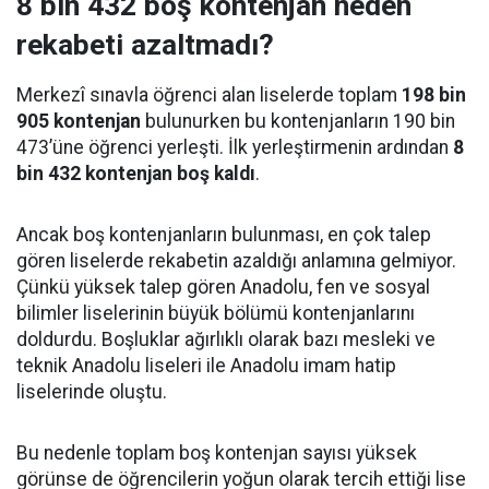
8 bin 432 boş kontenjan neden
rekabeti azaltmadı?
Merkezî sınavla öğrenci alan liselerde toplam
198 bin
905 kontenjan
bulunurken bu kontenjanların 190 bin
473’üne öğrenci yerleşti. İlk yerleştirmenin ardından
8
bin 432 kontenjan boş kaldı
.
Ancak boş kontenjanların bulunması, en çok talep
gören liselerde rekabetin azaldığı anlamına gelmiyor.
Çünkü yüksek talep gören Anadolu, fen ve sosyal
bilimler liselerinin büyük bölümü kontenjanlarını
doldurdu. Boşluklar ağırlıklı olarak bazı mesleki ve
teknik Anadolu liseleri ile Anadolu imam hatip
liselerinde oluştu.
Bu nedenle toplam boş kontenjan sayısı yüksek
görünse de öğrencilerin yoğun olarak tercih ettiği lise