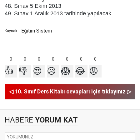
48. Sınav 5 Ekim 2013
49. Sınav 1 Aralık 2013 tarihinde yapılacak
Eğitim Sistem
Kaynak:
0
0
0
0
0
0
0
👍
👎
😍
😥
😱
😂
😡
◁ 10. Sınıf Ders Kitabı cevapları için tıklayınız ▷
HABERE
YORUM KAT