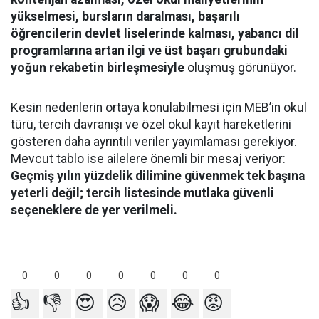
yükselmesi, bursların daralması, başarılı
öğrencilerin devlet liselerinde kalması, yabancı dil
programlarına artan ilgi ve üst başarı grubundaki
yoğun rekabetin birleşmesiyle
oluşmuş görünüyor.
Kesin nedenlerin ortaya konulabilmesi için MEB’in okul
türü, tercih davranışı ve özel okul kayıt hareketlerini
gösteren daha ayrıntılı veriler yayımlaması gerekiyor.
Mevcut tablo ise ailelere önemli bir mesaj veriyor:
Geçmiş yılın yüzdelik dilimine güvenmek tek başına
yeterli değil; tercih listesinde mutlaka güvenli
seçeneklere de yer verilmeli.
0
0
0
0
0
0
0
👍
👎
😍
😥
😱
😂
😡