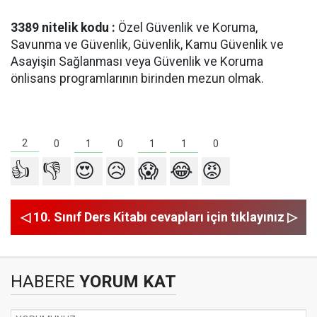
3389 nitelik kodu :
Özel Güvenlik ve Koruma,
Savunma ve Güvenlik, Güvenlik, Kamu Güvenlik ve
Asayişin Sağlanması veya Güvenlik ve Koruma
önlisans programlarının birinden mezun olmak.
2
1
1
1
0
0
0
👍
👎
😍
😥
😱
😂
😡
◁ 10. Sınıf Ders Kitabı cevapları için tıklayınız ▷
HABERE
YORUM KAT