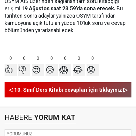
ÖSYM AİS üzerinden sağlanan tam soru kitapçığı
erişimi
19 Ağustos saat 23.59’da sona erecek.
Bu
tarihten sonra adaylar yalnızca ÖSYM tarafından
kamuoyuna açık tutulan yüzde 10’luk soru ve cevap
bölümünden yararlanabilecek.
0
0
0
0
0
0
0
👍
👎
😍
😥
😱
😂
😡
◁ 10. Sınıf Ders Kitabı cevapları için tıklayınız ▷
HABERE
YORUM KAT