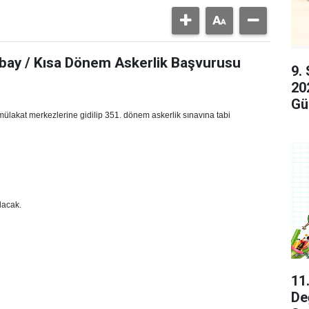
bay / Kısa Dönem Askerlik Başvurusu
9.
20
Gü
ülakat merkezlerine gidilip 351. dönem askerlik sınavına tabi
lacak.
11
De