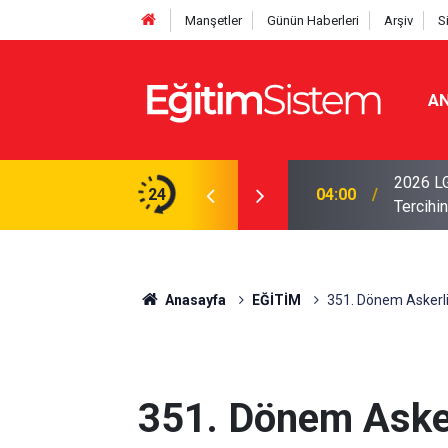
Manşetler
Günün Haberleri
Arşiv
S
AN
i Açıklandı: Sınavla Alan Liseler Yüzde 95,76
2026 LG
24
04:00
Tercihin
Anasayfa
EĞİTİM
351. Dönem Askerli
351. Dönem Asker