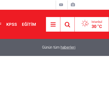
İstanbul
F
KPSS
EĞİTİM
30 °C
Aileniz Sizi İlgi ve Yeteneklerinize Göre Hangi E
01:00
Günün tüm
haberleri
Yönlendiriyor?