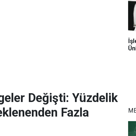
İşl
Ün
eler Değişti: Yüzdelik
eklenenden Fazla
M