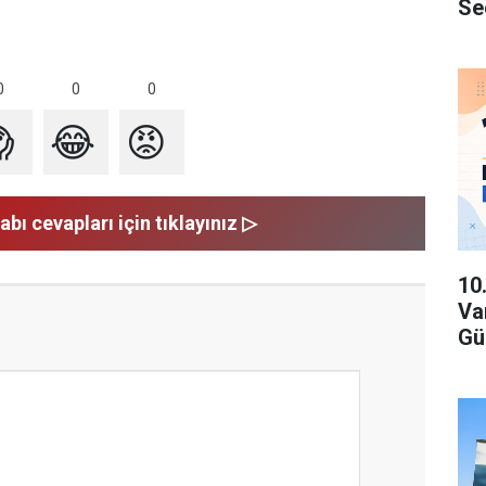
Se
0
0
0

😂
😡
abı cevapları için tıklayınız ▷
10
Va
Gü