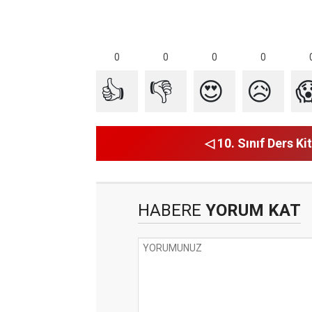
0
0
0
0
👍
👎
😍
😥

◁ 10. Sınıf Ders Kit
HABERE
YORUM KAT