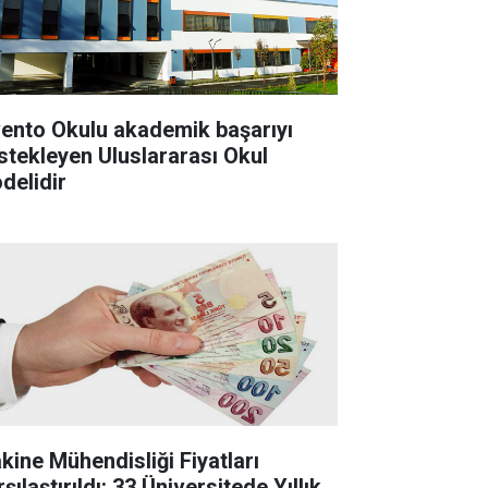
vento Okulu akademik başarıyı
stekleyen Uluslararası Okul
delidir
kine Mühendisliği Fiyatları
şılaştırıldı: 33 Üniversitede Yıllık