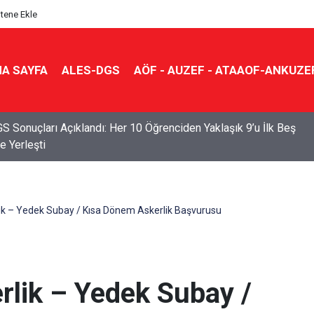
itene Ekle
A SAYFA
ALES-DGS
AÖF - AUZEF - ATAAOF-ANKUZE
S Sonuçları Açıklandı: Her 10 Öğrenciden Yaklaşık 9’u İlk Beş
e Yerleşti
k – Yedek Subay / Kısa Dönem Askerlik Başvurusu
lik – Yedek Subay /