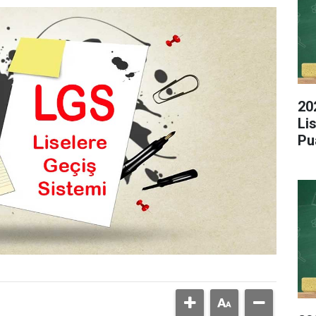
20
Li
Pu