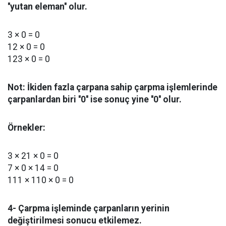
''yutan eleman'' olur.
3 × 0 = 0
12 × 0 = 0
123 × 0 = 0
Not: İkiden fazla çarpana sahip çarpma işlemlerinde
çarpanlardan biri ''0'' ise sonuç yine ''0'' olur.
Örnekler:
3 × 21 × 0 = 0
7 × 0 × 14 = 0
111 × 110 × 0 = 0
4- Çarpma işleminde çarpanların yerinin
değiştirilmesi sonucu etkilemez.