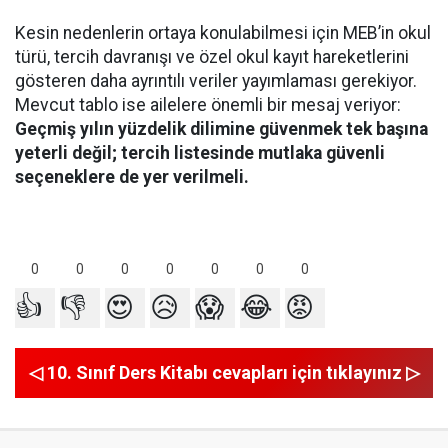
Kesin nedenlerin ortaya konulabilmesi için MEB’in okul
türü, tercih davranışı ve özel okul kayıt hareketlerini
gösteren daha ayrıntılı veriler yayımlaması gerekiyor.
Mevcut tablo ise ailelere önemli bir mesaj veriyor:
Geçmiş yılın yüzdelik dilimine güvenmek tek başına
yeterli değil; tercih listesinde mutlaka güvenli
seçeneklere de yer verilmeli.
0
0
0
0
0
0
0
👍
👎
😍
😥
😱
😂
😡
◁ 10. Sınıf Ders Kitabı cevapları için tıklayınız ▷