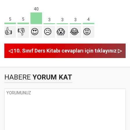
40
5
5
4
3
3
3
👍
👎
😍
😥
😱
😂
😡
◁ 10. Sınıf Ders Kitabı cevapları için tıklayınız ▷
HABERE
YORUM KAT