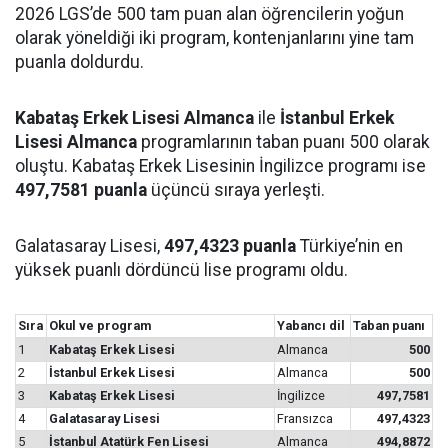
2026 LGS’de 500 tam puan alan öğrencilerin yoğun
olarak yöneldiği iki program, kontenjanlarını yine tam
puanla doldurdu.
Kabataş Erkek Lisesi Almanca
ile
İstanbul Erkek
Lisesi Almanca
programlarının taban puanı 500 olarak
oluştu. Kabataş Erkek Lisesinin İngilizce programı ise
497,7581 puanla
üçüncü sıraya yerleşti.
Galatasaray Lisesi,
497,4323 puanla
Türkiye’nin en
yüksek puanlı dördüncü lise programı oldu.
Sıra
Okul ve program
Yabancı dil
Taban puanı
1
Kabataş Erkek Lisesi
Almanca
500
2
İstanbul Erkek Lisesi
Almanca
500
3
Kabataş Erkek Lisesi
İngilizce
497,7581
4
Galatasaray Lisesi
Fransızca
497,4323
5
İstanbul Atatürk Fen Lisesi
Almanca
494,8872