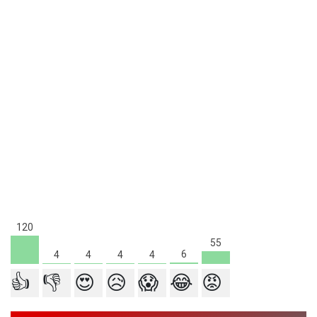
120
55
6
4
4
4
4
👍
👎
😍
😥
😱
😂
😡