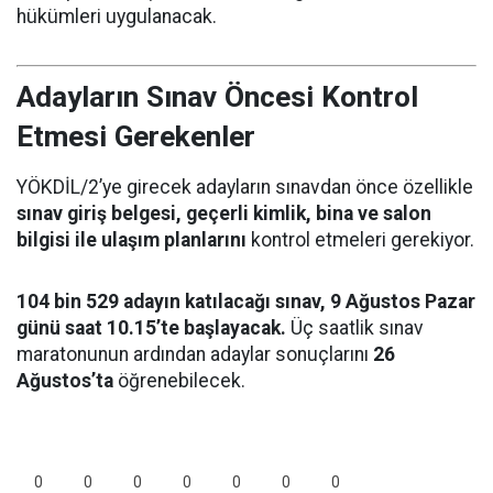
hükümleri uygulanacak.
Adayların Sınav Öncesi Kontrol
Etmesi Gerekenler
YÖKDİL/2’ye girecek adayların sınavdan önce özellikle
sınav giriş belgesi, geçerli kimlik, bina ve salon
bilgisi ile ulaşım planlarını
kontrol etmeleri gerekiyor.
104 bin 529 adayın katılacağı sınav, 9 Ağustos Pazar
günü saat 10.15’te başlayacak.
Üç saatlik sınav
maratonunun ardından adaylar sonuçlarını
26
Ağustos’ta
öğrenebilecek.
0
0
0
0
0
0
0