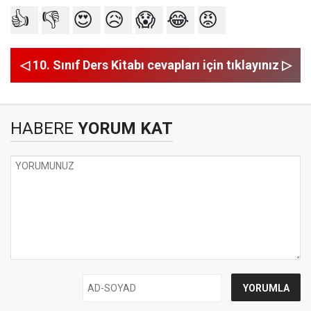
👍
👎
😍
😥
😱
😂
😡
◁ 10. Sınıf Ders Kitabı cevapları için tıklayınız ▷
HABERE
YORUM KAT