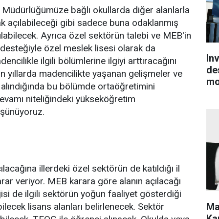
 Müdürlüğümüze bağlı okullarda diğer alanlarla
rak açılabileceği gibi sadece buna odaklanmış
labilecek. Ayrıca özel sektörün talebi ve MEB'in
esteğiyle özel meslek lisesi olarak da
In
ncilikle ilgili bölümlerine ilgiyi arttıracağını
de
yıllarda madencilikte yaşanan gelişmeler ve
mo
alındığında bu bölümde ortaöğretimini
devamı niteliğindeki yükseköğretim
üşünüyoruz.
cağına illerdeki özel sektörün de katıldığı il
arar veriyor. MEB karara göre alanın açılacağı
isi de ilgili sektörün yoğun faaliyet gösterdiği
Ma
ilecek lisans alanları belirlenecek. Sektör
Kar