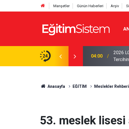
Manşetler
Günün Haberleri
Arşiv
S
AN
i Açıklandı: Sınavla Alan Liseler Yüzde 95,76
2026 LG
24
04:00
Tercihin
Anasayfa
EĞİTİM
Meslekler Rehberi
53. meslek lisesi