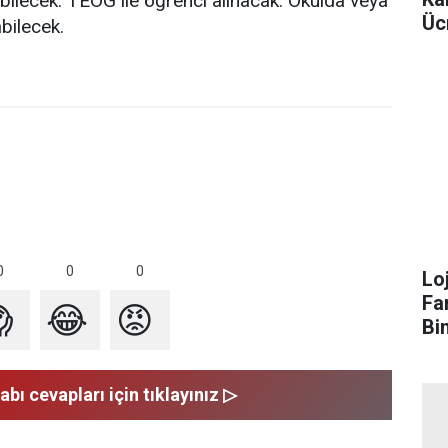
abilecek. TEOG ile öğrenci alınacak. Okulda veya
Üc
bilecek.
0
0
0
Lo
Fa

😂
😡
Bi
abı cevapları için tıklayınız ▷