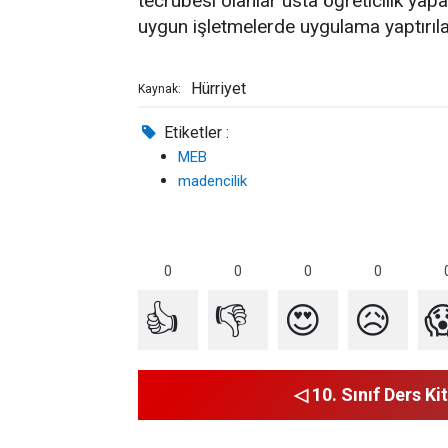
tecrübesi olanlar usta öğreticilik yap
uygun işletmelerde uygulama yaptırıla
Hürriyet
Kaynak:
Etiketler :
MEB
madencilik
0
0
0
0
👍
👎
😍
😥

◁ 10. Sınıf Ders Kit