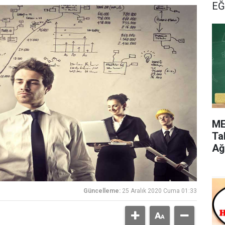
EĞ
ME
Ta
Ağ
Güncelleme:
25 Aralık 2020 Cuma 01:33