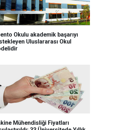
vento Okulu akademik başarıyı
stekleyen Uluslararası Okul
delidir
kine Mühendisliği Fiyatları
şılaştırıldı: 33 Üniversitede Yıllık