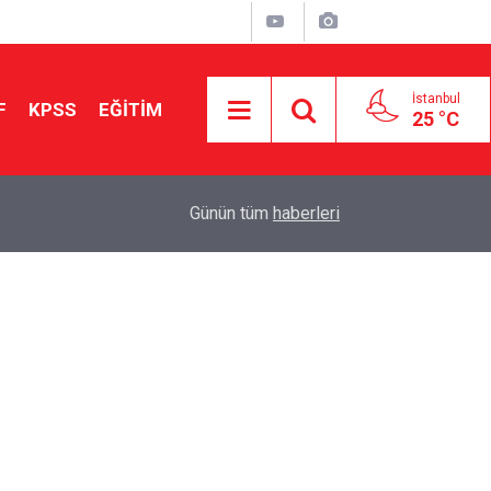
İstanbul
F
KPSS
EĞİTİM
25 °C
Aileniz Sizi İlgi ve Yeteneklerinize Göre Hangi E
01:00
Günün tüm
haberleri
Yönlendiriyor?