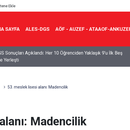
itene Ekle
A SAYFA
ALES-DGS
AÖF - AUZEF - ATAAOF-ANKUZE
S Sonuçları Açıklandı: Her 10 Öğrenciden Yaklaşık 9’u İlk Beş
e Yerleşti
53. meslek lisesi alanı: Madencilik
 alanı: Madencilik