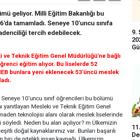
mü geliyor. Milli Eğitim Bakanlığı bu
2016'da tamamladı. Seneye 10'uncu sınıfa
9.
denciliği tercih edebilecek.
20
Gü
ki ve Teknik Eğitim Genel Müdürlüğü'ne bağlı
ğrenci eğitim alıyor. Bu liselerde 52
 MEB bunlara yeni eklenecek 53'üncü meslek
ladı.
 Seneye 10'uncu sınıf öğrencileri bu bölümü
ını yanıtlayan Mesleki ve Teknik Eğitim Genel
en teknolojisi alanı olarak meslek liselerinde
ni söyledi. Neden bu alan açılıyor? m Ülkemizin
11
eşitli doğal kaynaklarımız var. Bunları başarılı
De
iri de nitelikli insan kaynağı. Ülkemizin