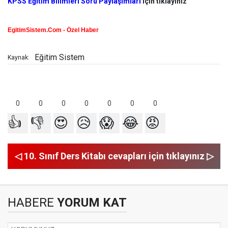
KPSS Eğitim Bilimleri Soru Paylaşımları
için tıklayınız
EgitimSistem.Com - Özel Haber
Eğitim Sistem
Kaynak:
0
0
0
0
0
0
0
👍
👎
😍
😥
😱
😂
😡
◁ 10. Sınıf Ders Kitabı cevapları için tıklayınız ▷
HABERE
YORUM KAT