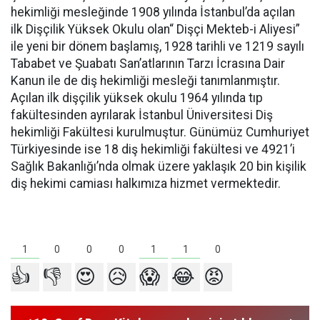
hekimliği mesleğinde 1908 yılında İstanbul’da açılan
ilk Dişçilik Yüksek Okulu olan“ Dişçi Mekteb-i Aliyesi”
ile yeni bir dönem başlamış, 1928 tarihli ve 1219 sayılı
Tababet ve Şuabatı San’atlarının Tarzı İcrasına Dair
Kanun ile de diş hekimliği mesleği tanımlanmıştır.
Açılan ilk dişçilik yüksek okulu 1964 yılında tıp
fakültesinden ayrılarak İstanbul Üniversitesi Diş
hekimliği Fakültesi kurulmuştur. Günümüz Cumhuriyet
Türkiyesinde ise 18 diş hekimliği fakültesi ve 4921’i
Sağlık Bakanlığı’nda olmak üzere yaklaşık 20 bin kişilik
diş hekimi camiası halkımıza hizmet vermektedir.
1
1
1
0
0
0
0
👍
👎
😍
😥
😱
😂
😡