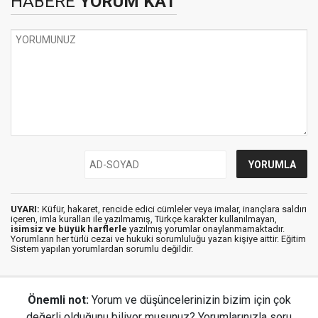
HABERE
YORUM KAT
UYARI:
Küfür, hakaret, rencide edici cümleler veya imalar, inançlara saldırı
içeren, imla kuralları ile yazılmamış, Türkçe karakter kullanılmayan,
isimsiz ve büyük harflerle
yazılmış yorumlar onaylanmamaktadır.
Yorumların her türlü cezai ve hukuki sorumluluğu yazan kişiye aittir. Eğitim
Sistem yapılan yorumlardan sorumlu değildir.
Önemli not:
Yorum ve düşüncelerinizin bizim için çok
değerli olduğunu biliyor musunuz? Yorumlarınızla soru