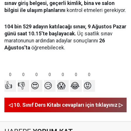
sınav giriş belgesi, geçerli kimlik, bina ve salon
bilgisi ile ulaşım planlarını
kontrol etmeleri gerekiyor.
104 bin 529 adayın katılacağı sınav, 9 Ağustos Pazar
günü saat 10.15’te başlayacak.
Üç saatlik sınav
maratonunun ardından adaylar sonuçlarını
26
Ağustos’ta
öğrenebilecek.
0
0
0
0
0
0
0
👍
👎
😍
😥
😱
😂
😡
◁ 10. Sınıf Ders Kitabı cevapları için tıklayınız ▷