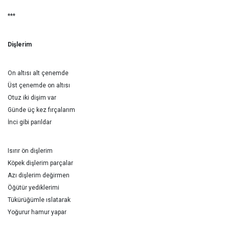
***
Dişlerim
On altısı alt çenemde
Üst çenemde on altısı
Otuz iki dişim var
Günde üç kez fırçalarım
İnci gibi parıldar
Isırır ön dişlerim
Köpek dişlerim parçalar
Azı dişlerim değirmen
Öğütür yediklerimi
Tükürüğümle ıslatarak
Yoğurur hamur yapar