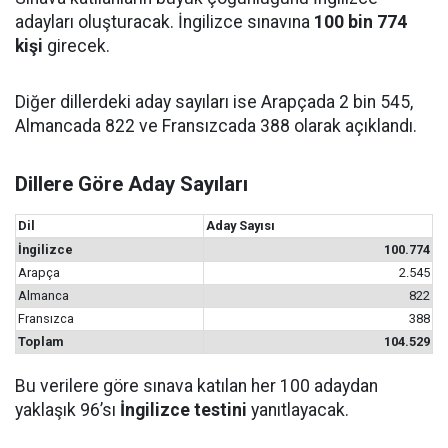
adayları oluşturacak. İngilizce sınavına
100 bin 774
kişi
girecek.
Diğer dillerdeki aday sayıları ise Arapçada 2 bin 545,
Almancada 822 ve Fransızcada 388 olarak açıklandı.
Dillere Göre Aday Sayıları
Dil
Aday Sayısı
İngilizce
100.774
Arapça
2.545
Almanca
822
Fransızca
388
Toplam
104.529
Bu verilere göre sınava katılan her 100 adaydan
yaklaşık 96’sı
İngilizce testini
yanıtlayacak.