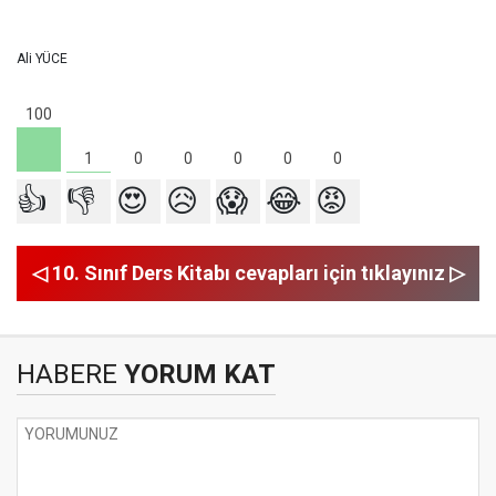
Ali YÜCE
100
1
0
0
0
0
0
👍
👎
😍
😥
😱
😂
😡
◁ 10. Sınıf Ders Kitabı cevapları için tıklayınız ▷
HABERE
YORUM KAT