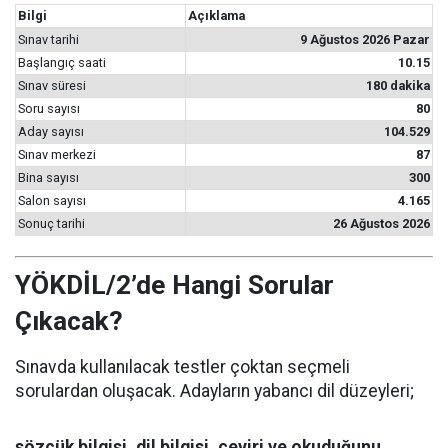
Bilgi
Açıklama
Sınav tarihi
9 Ağustos 2026 Pazar
Başlangıç saati
10.15
Sınav süresi
180 dakika
Soru sayısı
80
Aday sayısı
104.529
Sınav merkezi
87
Bina sayısı
300
Salon sayısı
4.165
Sonuç tarihi
26 Ağustos 2026
YÖKDİL/2’de Hangi Sorular
Çıkacak?
Sınavda kullanılacak testler çoktan seçmeli
sorulardan oluşacak. Adayların yabancı dil düzeyleri;
sözcük bilgisi, dil bilgisi, çeviri ve okuduğunu