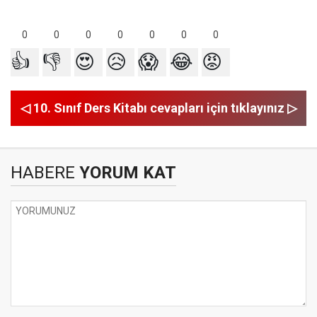
0
0
0
0
0
0
0
👍
👎
😍
😥
😱
😂
😡
◁ 10. Sınıf Ders Kitabı cevapları için tıklayınız ▷
HABERE
YORUM KAT