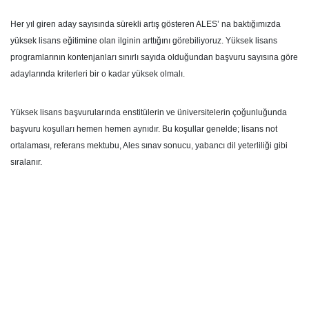
Her yıl giren aday sayısında sürekli artış gösteren ALES’ na baktığımızda
yüksek lisans eğitimine olan ilginin arttığını görebiliyoruz. Yüksek lisans
programlarının kontenjanları sınırlı sayıda olduğundan başvuru sayısına göre
adaylarında kriterleri bir o kadar yüksek olmalı.
Yüksek lisans başvurularında enstitülerin ve üniversitelerin çoğunluğunda
başvuru koşulları hemen hemen aynıdır. Bu koşullar genelde; lisans not
ortalaması, referans mektubu, Ales sınav sonucu, yabancı dil yeterliliği gibi
sıralanır.