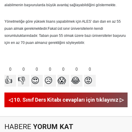
alabilmenin başvurularda büyük avantaj sağlayabildiğini göstermekte.
Yönetmeliğe göre yüksek lisans yapabilmek için ALES’ dan dan en az 55
puan almak gerekmektedir.Fakat üst sınır üniversitelerin kendi
sorumluluklarındadır. Taban puan 55 olmak üzere bazı üniversiteler başvuru
için en az 70 puan almanız gerektiğini söyleyebilir.
0
0
0
0
0
0
0
👍
👎
😍
😥
😱
😂
😡
◁ 10. Sınıf Ders Kitabı cevapları için tıklayınız ▷
HABERE
YORUM KAT