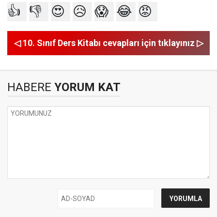
👍
👎
😍
😥
😱
😂
😡
◁ 10. Sınıf Ders Kitabı cevapları için tıklayınız ▷
HABERE
YORUM KAT