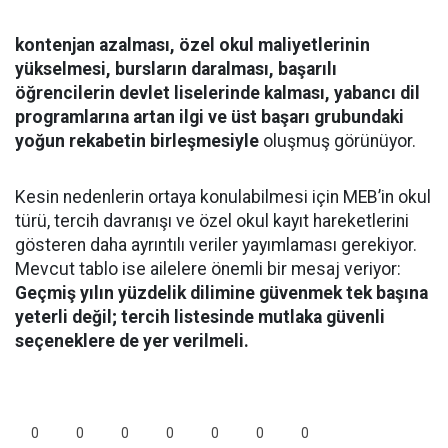
kontenjan azalması, özel okul maliyetlerinin
yükselmesi, bursların daralması, başarılı
öğrencilerin devlet liselerinde kalması, yabancı dil
programlarına artan ilgi ve üst başarı grubundaki
yoğun rekabetin birleşmesiyle
oluşmuş görünüyor.
Kesin nedenlerin ortaya konulabilmesi için MEB’in okul
türü, tercih davranışı ve özel okul kayıt hareketlerini
gösteren daha ayrıntılı veriler yayımlaması gerekiyor.
Mevcut tablo ise ailelere önemli bir mesaj veriyor:
Geçmiş yılın yüzdelik dilimine güvenmek tek başına
yeterli değil; tercih listesinde mutlaka güvenli
seçeneklere de yer verilmeli.
0
0
0
0
0
0
0