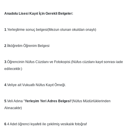
Anadolu Lisesi
Kayıt İçin Gerekli Belgeler:
1
.Yerleştirme sonuç belgesi(Mezun olunan okuldan onaylı)
2
.İlköğretim Öğrenim Belgesi
3
.Öğrencinin Nüfus Cüzdanı ve Fotokopisi.(Nüfus cüzdanı kayıt sonrası iade
edilecektir.)
4
.Veliye ait Vukuatlı Nüfus Kayıt Örneği.
5
.Veli Adına “
Yerleşim Yeri Adres Belgesi
“(Nüfus Müdürlüklerinden
Alınacaktır)
6
.4 Adet öğrenci kıyafeti ile çekilmiş vesikalık fotoğraf