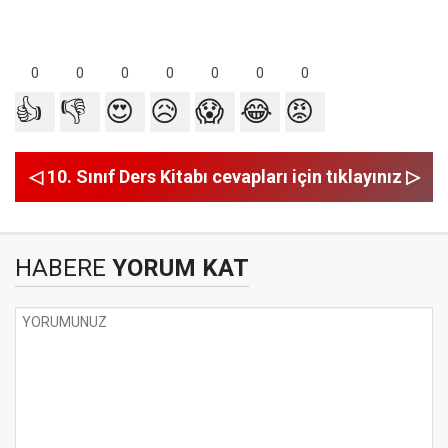
0
0
0
0
0
0
0
👍
👎
😍
😥
😱
😂
😡
◁ 10. Sınıf Ders Kitabı cevapları için tıklayınız ▷
HABERE
YORUM KAT