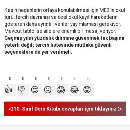
Kesin nedenlerin ortaya konulabilmesi için MEB’in okul
türü, tercih davranışı ve özel okul kayıt hareketlerini
gösteren daha ayrıntılı veriler yayımlaması gerekiyor.
Mevcut tablo ise ailelere önemli bir mesaj veriyor:
Geçmiş yılın yüzdelik dilimine güvenmek tek başına
yeterli değil; tercih listesinde mutlaka güvenli
seçeneklere de yer verilmeli.
0
0
0
0
0
0
0
👍
👎
😍
😥
😱
😂
😡
◁ 10. Sınıf Ders Kitabı cevapları için tıklayınız ▷