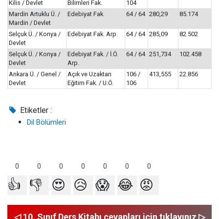
Kilis / Devlet
Bilimleri Fak.
104
Mardin Artuklu Ü. /
Edebiyat Fak.
64 / 64
280,29
85.174
Mardin / Devlet
Selçuk Ü. / Konya /
Edebiyat Fak. Arp.
64 / 64
285,09
82.502
Devlet
Selçuk Ü. / Konya /
Edebiyat Fak. / İ.Ö.
64 / 64
251,734
102.458
Devlet
Arp.
Ankara Ü. / Genel /
Açık ve Uzaktan
106 /
413,555
22.856
Devlet
Eğitim Fak. / U.Ö.
106
Etiketler :
Dil Bölümleri
0
0
0
0
0
0
0
👍
👎
😍
😥
😱
😂
😡
◁ 10. Sınıf Ders Kitabı cevapları için tıklayınız ▷