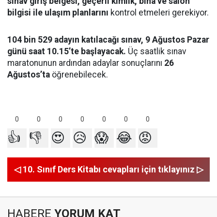
sınav giriş belgesi, geçerli kimlik, bina ve salon
bilgisi ile ulaşım planlarını
kontrol etmeleri gerekiyor.
104 bin 529 adayın katılacağı sınav, 9 Ağustos Pazar
günü saat 10.15’te başlayacak.
Üç saatlik sınav
maratonunun ardından adaylar sonuçlarını
26
Ağustos’ta
öğrenebilecek.
0
0
0
0
0
0
0
👍
👎
😍
😥
😱
😂
😡
◁ 10. Sınıf Ders Kitabı cevapları için tıklayınız ▷
HABERE
YORUM KAT