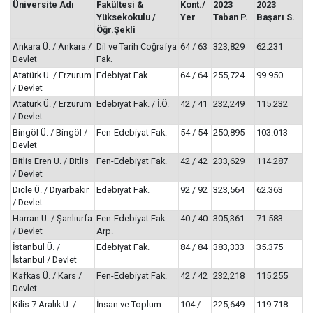
Üniversite Adı
Fakültesi &
Kont./
2023
2023
Yüksekokulu /
Yer
Taban P.
Başarı S.
Öğr.Şekli
Ankara Ü. / Ankara /
Dil ve Tarih Coğrafya
64 / 63
323,829
62.231
Devlet
Fak.
Atatürk Ü. / Erzurum
Edebiyat Fak.
64 / 64
255,724
99.950
/ Devlet
Atatürk Ü. / Erzurum
Edebiyat Fak. / İ.Ö.
42 / 41
232,249
115.232
/ Devlet
Bingöl Ü. / Bingöl /
Fen-Edebiyat Fak.
54 / 54
250,895
103.013
Devlet
Bitlis Eren Ü. / Bitlis
Fen-Edebiyat Fak.
42 / 42
233,629
114.287
/ Devlet
Dicle Ü. / Diyarbakır
Edebiyat Fak.
92 / 92
323,564
62.363
/ Devlet
Harran Ü. / Şanlıurfa
Fen-Edebiyat Fak.
40 / 40
305,361
71.583
/ Devlet
Arp.
İstanbul Ü. /
Edebiyat Fak.
84 / 84
383,333
35.375
İstanbul / Devlet
Kafkas Ü. / Kars /
Fen-Edebiyat Fak.
42 / 42
232,218
115.255
Devlet
Kilis 7 Aralık Ü. /
İnsan ve Toplum
104 /
225,649
119.718