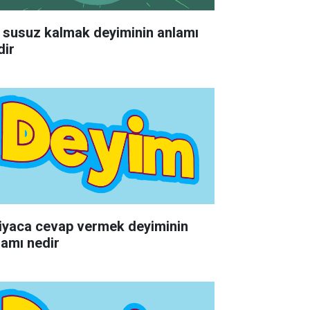
 susuz kalmak deyiminin anlamı
dir
tiyaca cevap vermek deyiminin
lamı nedir