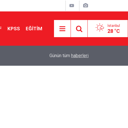
İstanbul
F
KPSS
EĞİTİM
28 °C
Aileniz Sizi İlgi ve Yeteneklerinize Göre Hangi E
01:00
Günün tüm
haberleri
Yönlendiriyor?