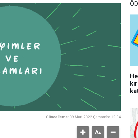
ÖD
He
kı
kat
yo
Güncelleme:
09 Mart 2022 Çarşamba 19:04