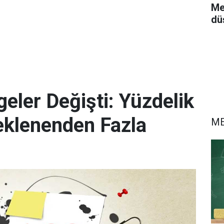
Me
dü
eler Değişti: Yüzdelik
eklenenden Fazla
M