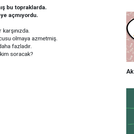
ış bu topraklarda.
eye açmıyordu.
r karşınızda.
lcusu olmaya azmetmiş.
aha fazladır.
ı kim soracak?
Ak