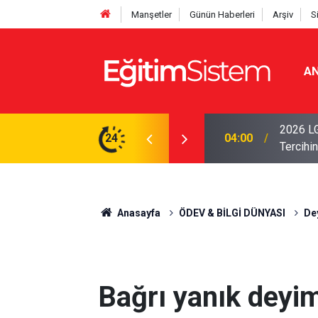
Manşetler
Günün Haberleri
Arşiv
S
AN
i Açıklandı: Sınavla Alan Liseler Yüzde 95,76
2026 LG
24
04:00
Tercihin
Anasayfa
ÖDEV & BİLGİ DÜNYASI
De
Bağrı yanık deyi