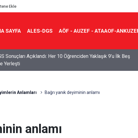
itene Ekle
A SAYFA
ALES-DGS
AÖF - AUZEF - ATAAOF-ANKUZE
S Sonuçları Açıklandı: Her 10 Öğrenciden Yaklaşık 9’u İlk Beş
e Yerleşti
yimlerin Anlamları
Bağrı yanık deyiminin anlamı
minin anlamı