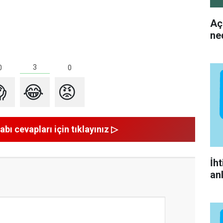
Aç
ne
3
0
0

😂
😡
abı cevapları için tıklayınız ▷
İh
an