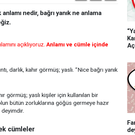
 anlamı nedir, bağrı yanık ne anlama
ğiz.
“Y
Ka
lamını açıklıyoruz.
Anlamı ve cümle içinde
Aç
ntı, darlık, kahır görmüş; yaslı. ”Nice bağrı yanık
hır görmüş; yaslı kişiler için kullanılan bir
olun bütün zorluklarına göğüs germeye hazır
r deyimdir.
Fa
nek cümleler
de