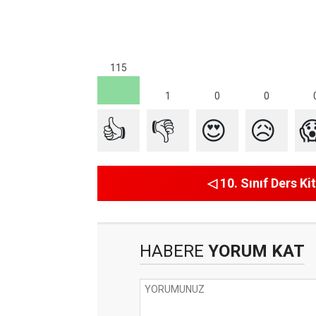
115
1
0
0
👍
👎
😍
😥

◁ 10. Sınıf Ders Kit
HABERE
YORUM KAT