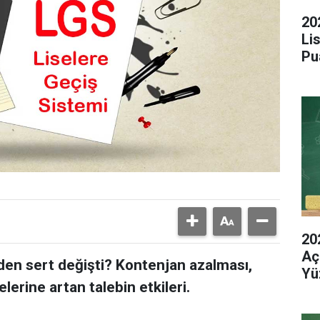
20
Li
Pu
20
Aç
den sert değişti? Kontenjan azalması,
Yü
elerine artan talebin etkileri.