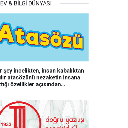
EV & BİLGİ DÜNYASI
r şey incelikten, insan kabalıktan
rılır atasözünü nezaketin insana
tığı özellikler açısından
rumlayınız