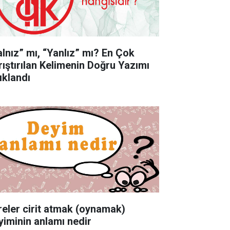
alnız” mı, “Yanlız” mı? En Çok
rıştırılan Kelimenin Doğru Yazımı
ıklandı
reler cirit atmak (oynamak)
yiminin anlamı nedir