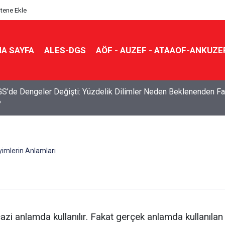
itene Ekle
A SAYFA
ALES-DGS
AÖF - AUZEF - ATAAOF-ANKUZE
S’de Dengeler Değişti: Yüzdelik Dilimler Neden Beklenenden Fa
?
imlerin Anlamları
 anlamda kullanılır. Fakat gerçek anlamda kullanılan de