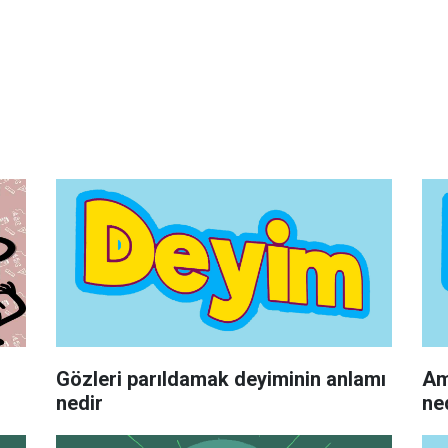
n
Gözleri parıldamak deyiminin anlamı
Am
nedir
ne