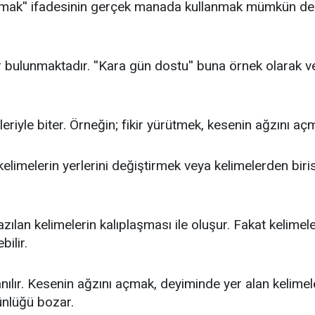
 aramak'' ifadesinin gerçek manada kullanmak mümkün değ
bulunmaktadır. ''Kara gün dostu'' buna örnek olarak ver
eriyle biter. Örneğin; fikir yürütmek, kesenin ağzını a
elimelerin yerlerini değiştirmek veya kelimelerden bi
azılan kelimelerin kalıplaşması ile oluşur. Fakat kelimel
bilir.
nılır. Kesenin ağzını açmak, deyiminde yer alan kelimeler
ünlüğü bozar.