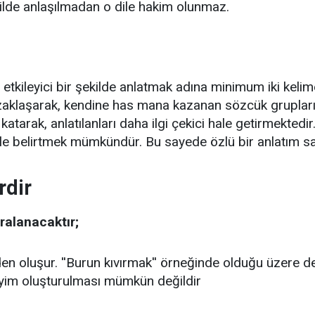
kilde anlaşılmadan o dile hakim olunmaz.
 etkileyici bir şekilde anlatmak adına minimum iki kelim
klaşarak, kendine has mana kazanan sözcük gruplarına
tarak, anlatılanları daha ilgi çekici hale getirmektedir.
rle belirtmek mümkündür. Bu sayede özlü bir anlatım sa
rdir
ıralanacaktır;
n oluşur. ''Burun kıvırmak'' örneğinde olduğu üzere de
deyim oluşturulması mümkün değildir