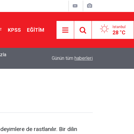
İstanbul
F
KPSS
EĞİTİM
28 °C
zla
22:30
2026 LGS’de En Yüksek Puanlı 100 Lise Açıklandı
Günün tüm
haberleri
yimlere de rastlanılır. Bir dilin