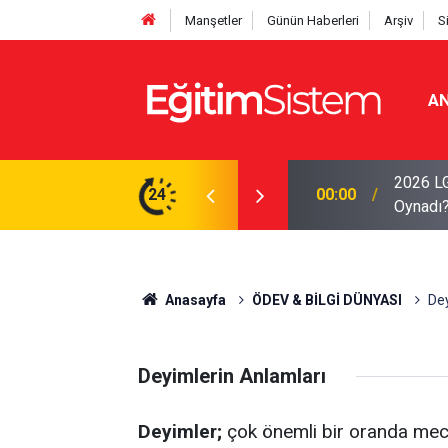
Manşetler
Günün Haberleri
Arşiv
S
AN
2026 LG
Sınav Heyecanı Yaşayacak: Sınav Pazar Günü
24
00:00
Oynadı
Anasayfa
ÖDEV & BİLGİ DÜNYASI
Dey
Deyimlerin Anlamları
Deyimler;
çok önemli bir oranda mecazi