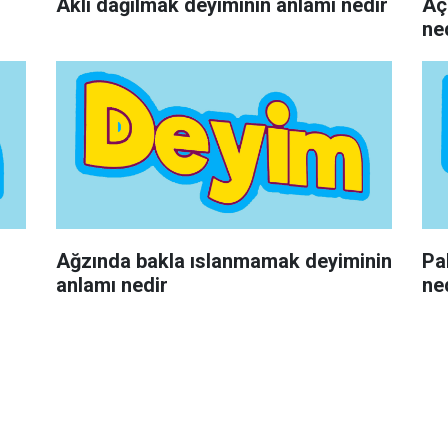
Aklı dağılmak deyiminin anlamı nedir
Aç
ne
Ağzında bakla ıslanmamak deyiminin
Pa
anlamı nedir
ne