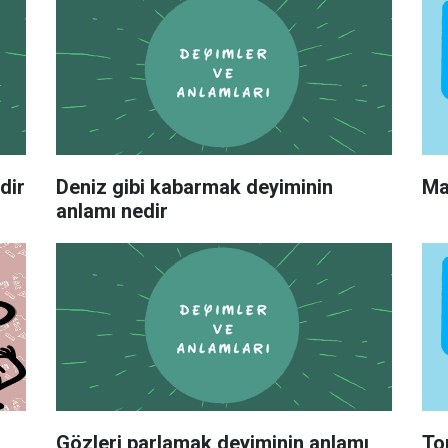
dir
Deniz gibi kabarmak deyiminin
Ma
anlamı nedir
Gözleri parlamak deyiminin anlamı
To