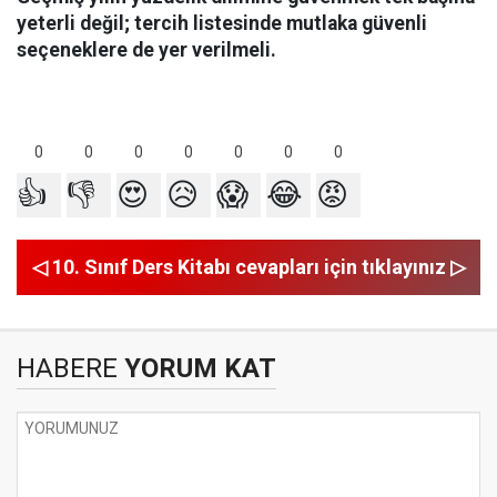
yeterli değil; tercih listesinde mutlaka güvenli
seçeneklere de yer verilmeli.
0
0
0
0
0
0
0
👍
👎
😍
😥
😱
😂
😡
◁ 10. Sınıf Ders Kitabı cevapları için tıklayınız ▷
HABERE
YORUM KAT