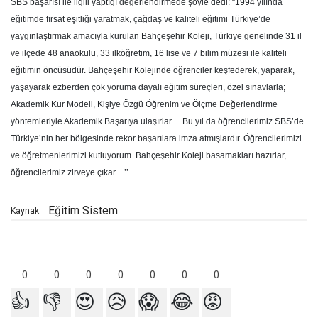
SBS başarısı ile ilgili yaptığı değerlendirmede şöyle dedi: “1994 yılında
eğitimde fırsat eşitliği yaratmak, çağdaş ve kaliteli eğitimi Türkiye’de
yaygınlaştırmak amacıyla kurulan Bahçeşehir Koleji, Türkiye genelinde 31 il
ve ilçede 48 anaokulu, 33 ilköğretim, 16 lise ve 7 bilim müzesi ile kaliteli
eğitimin öncüsüdür. Bahçeşehir Kolejinde öğrenciler keşfederek, yaparak,
yaşayarak ezberden çok yoruma dayalı eğitim süreçleri, özel sınavlarla;
Akademik Kur Modeli, Kişiye Özgü Öğrenim ve Ölçme Değerlendirme
yöntemleriyle Akademik Başarıya ulaşırlar… Bu yıl da öğrencilerimiz SBS’de
Türkiye’nin her bölgesinde rekor başarılara imza atmışlardır. Öğrencilerimizi
ve öğretmenlerimizi kutluyorum. Bahçeşehir Koleji basamakları hazırlar,
öğrencilerimiz zirveye çıkar…’’
Eğitim Sistem
Kaynak:
0
0
0
0
0
0
0
👍
👎
😍
😥
😱
😂
😡