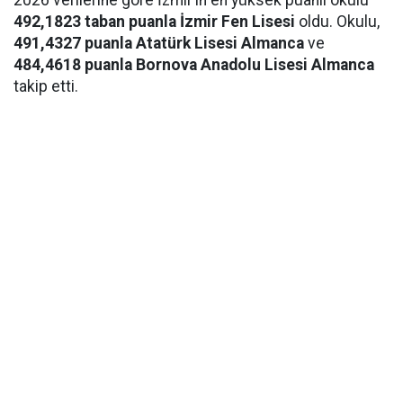
2026 verilerine göre İzmir’in en yüksek puanlı okulu
492,1823 taban puanla İzmir Fen Lisesi
oldu. Okulu,
491,4327 puanla Atatürk Lisesi Almanca
ve
484,4618 puanla Bornova Anadolu Lisesi Almanca
takip etti.