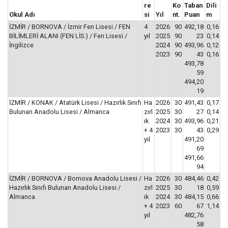
re
Ko
Taban
Dili
Okul Adı
si
Yıl
nt.
Puan
m
İZMİR / BORNOVA / İzmir Fen Lisesi / FEN
4
2026
90
492,18
0,16
BİLİMLERİ ALANI (FEN LİS.) / Fen Lisesi /
yıl
2025
90
23
0,14
İngilizce
2024
90
493,96
0,12
2023
90
43
0,16
493,78
59
494,20
19
İZMİR / KONAK / Atatürk Lisesi / Hazırlık Sınıfı
Ha
2026
30
491,43
0,17
Bulunan Anadolu Lisesi / Almanca
zırl
2025
30
27
0,14
ık
2024
30
493,96
0,21
+ 4
2023
30
43
0,29
yıl
491,20
69
491,66
94
İZMİR / BORNOVA / Bornova Anadolu Lisesi /
Ha
2026
30
484,46
0,42
Hazırlık Sınıfı Bulunan Anadolu Lisesi /
zırl
2025
30
18
0,59
Almanca
ık
2024
30
484,15
0,66
+ 4
2023
60
67
1,14
yıl
482,76
58