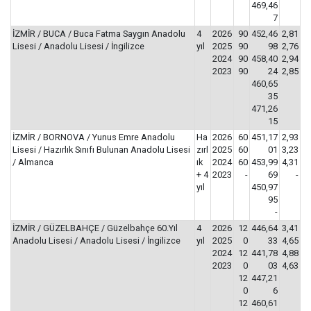
469,46
7
İZMİR / BUCA / Buca Fatma Saygın Anadolu
4
2026
90
452,46
2,81
Lisesi / Anadolu Lisesi / İngilizce
yıl
2025
90
98
2,76
2024
90
458,40
2,94
2023
90
24
2,85
460,65
35
471,26
15
İZMİR / BORNOVA / Yunus Emre Anadolu
Ha
2026
60
451,17
2,93
Lisesi / Hazırlık Sınıfı Bulunan Anadolu Lisesi
zırl
2025
60
01
3,23
/ Almanca
ık
2024
60
453,99
4,31
+ 4
2023
-
69
-
yıl
450,97
95
-
İZMİR / GÜZELBAHÇE / Güzelbahçe 60.Yıl
4
2026
12
446,64
3,41
Anadolu Lisesi / Anadolu Lisesi / İngilizce
yıl
2025
0
33
4,65
2024
12
441,78
4,88
2023
0
03
4,63
12
447,21
0
6
12
460,61