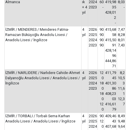
Almanca
ık
2024
60
419,98
8,03
+ 4
2023
-
35
-
yıl
428,01
2
-
İZMİR / MENDERES / Menderes Fatma-
4
2026
90
415,68
7,47
Ramazan Büküşoğlu Anadolu Lisesi /
yıl
2025
90
58
8,28
Anadolu Lisesi / İngilizce
2024
90
415,50
8,01
2023
90
91
7,43
428,14
96
444,86
71
İZMİR / NARLIDERE / Narlıdere Cahide-Ahmet
4
2026
12
411,79
8,2
Dalyanoğlu Anadolu Lisesi / Anadolu Lisesi /
yıl
2025
0
45
10,5
İngilizce
2024
18
401,30
3
2023
0
86
11,6
18
408,23
1
0
03
12,3
12
416,61
7
0
79
İZMİR / TORBALI / Torbalı Sema Karhan
4
2026
90
409,46
8,49
Anadolu Lisesi / Anadolu Lisesi / İngilizce
yıl
2025
12
43
9,48
2024
0
407,68
9,64