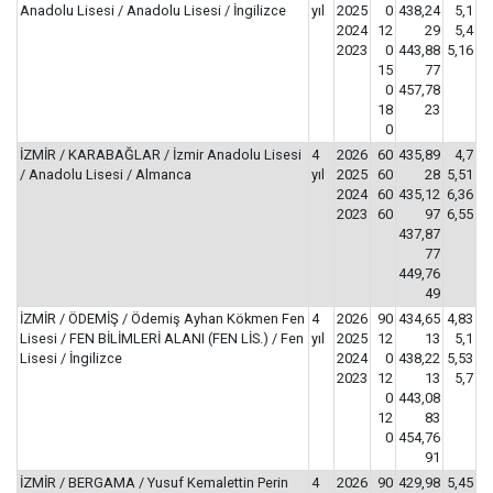
Anadolu Lisesi / Anadolu Lisesi / İngilizce
yıl
2025
0
438,24
5,1
2024
12
29
5,4
2023
0
443,88
5,16
15
77
0
457,78
18
23
0
İZMİR / KARABAĞLAR / İzmir Anadolu Lisesi
4
2026
60
435,89
4,7
/ Anadolu Lisesi / Almanca
yıl
2025
60
28
5,51
2024
60
435,12
6,36
2023
60
97
6,55
437,87
77
449,76
49
İZMİR / ÖDEMİŞ / Ödemiş Ayhan Kökmen Fen
4
2026
90
434,65
4,83
Lisesi / FEN BİLİMLERİ ALANI (FEN LİS.) / Fen
yıl
2025
12
13
5,1
Lisesi / İngilizce
2024
0
438,22
5,53
2023
12
13
5,7
0
443,08
12
83
0
454,76
91
İZMİR / BERGAMA / Yusuf Kemalettin Perin
4
2026
90
429,98
5,45