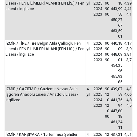
Lisesi / FEN BİLİMLERİ ALANI (FEN LİS.) / Fen
yıl
2025
90
18
4,39
Lisesi / İngilizce
2024
90
443,99
4,41
2023
90
58
4,1
450,27
67
463,59
01
İZMİR / TİRE / Tire Belgin Atila Çallıoğlu Fen
4
2026
90
440,18
4,17
Lisesi / FEN BİLİMLERİ ALANI (FEN LİS.) / Fen
yıl
2025
90
09
3,9
Lisesi / İngilizce
2024
90
448,09
3,81
2023
90
01
3,7
454,35
96
465,93
85
İZMİR / GAZİEMİR / Gaziemir Nevvar Salih
4
2026
90
439,07
4,3
İşgören Anadolu Lisesi / Anadolu Lisesi /
yıl
2025
12
59
4,66
İngilizce
2024
0
441,75
4,8
2023
12
94
4,5
0
447,80
90
18
461,24
11
İZMİR / KARŞIYAKA / 15 Temmuz Şehitler
4
2026
12
437,31
4,51