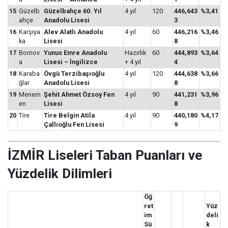
15
Güzelb
Güzelbahçe 60. Yıl
4 yıl
120
446,643
%3,41
ahçe
Anadolu Lisesi
3
16
Karşıya
Alev Alatlı Anadolu
4 yıl
60
446,216
%3,46
ka
Lisesi
8
17
Bornov
Yunus Emre Anadolu
Hazırlık
60
444,893
%3,64
a
Lisesi – İngilizce
+ 4 yıl
4
18
Karaba
Övgü Terzibaşıoğlu
4 yıl
120
444,638
%3,66
ğlar
Anadolu Lisesi
8
19
Menem
Şehit Ahmet Özsoy Fen
4 yıl
90
441,231
%3,96
en
Lisesi
8
20
Tire
Tire Belgin Atila
4 yıl
90
440,180
%4,17
Çallıoğlu Fen Lisesi
9
İZMİR Liseleri Taban Puanları ve
Yüzdelik Dilimleri
Öğ
ret
Yüz
im
deli
Sü
k