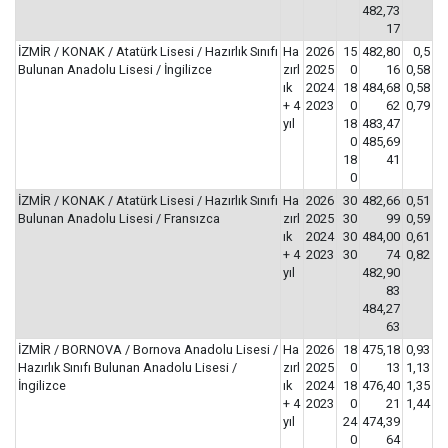
482,73
17
İZMİR / KONAK / Atatürk Lisesi / Hazırlık Sınıfı
Ha
2026
15
482,80
0,5
Bulunan Anadolu Lisesi / İngilizce
zırl
2025
0
16
0,58
ık
2024
18
484,68
0,58
+ 4
2023
0
62
0,79
yıl
18
483,47
0
485,69
18
41
0
İZMİR / KONAK / Atatürk Lisesi / Hazırlık Sınıfı
Ha
2026
30
482,66
0,51
Bulunan Anadolu Lisesi / Fransızca
zırl
2025
30
99
0,59
ık
2024
30
484,00
0,61
+ 4
2023
30
74
0,82
yıl
482,90
83
484,27
63
İZMİR / BORNOVA / Bornova Anadolu Lisesi /
Ha
2026
18
475,18
0,93
Hazırlık Sınıfı Bulunan Anadolu Lisesi /
zırl
2025
0
13
1,13
İngilizce
ık
2024
18
476,40
1,35
+ 4
2023
0
21
1,44
yıl
24
474,39
0
64