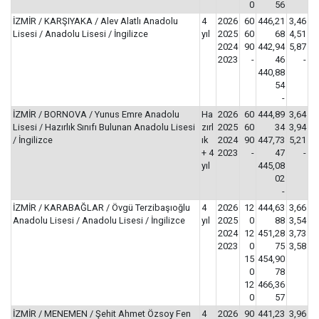
0
56
İZMİR / KARŞIYAKA / Alev Alatlı Anadolu
4
2026
60
446,21
3,46
Lisesi / Anadolu Lisesi / İngilizce
yıl
2025
60
68
4,51
2024
90
442,94
5,87
2023
-
46
-
440,88
54
-
İZMİR / BORNOVA / Yunus Emre Anadolu
Ha
2026
60
444,89
3,64
Lisesi / Hazırlık Sınıfı Bulunan Anadolu Lisesi
zırl
2025
60
34
3,94
/ İngilizce
ık
2024
90
447,73
5,21
+ 4
2023
-
47
-
yıl
445,08
02
-
İZMİR / KARABAĞLAR / Övgü Terzibaşıoğlu
4
2026
12
444,63
3,66
Anadolu Lisesi / Anadolu Lisesi / İngilizce
yıl
2025
0
88
3,54
2024
12
451,28
3,73
2023
0
75
3,58
15
454,90
0
78
12
466,36
0
57
İZMİR / MENEMEN / Şehit Ahmet Özsoy Fen
4
2026
90
441,23
3,96