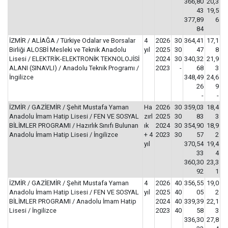
366,80
20,3
43
19,5
377,89
6
84
İZMİR / ALİAĞA / Türkiye Odalar ve Borsalar
4
2026
30
364,41
17,1
Birliği ALOSBİ Mesleki ve Teknik Anadolu
yıl
2025
30
47
8
Lisesi / ELEKTRİK-ELEKTRONİK TEKNOLOJİSİ
2024
30
340,32
21,9
ALANI (SINAVLI) / Anadolu Teknik Programı /
2023
-
68
3
İngilizce
348,49
24,6
26
9
-
-
İZMİR / GAZİEMİR / Şehit Mustafa Yaman
Ha
2026
30
359,03
18,4
Anadolu İmam Hatip Lisesi / FEN VE SOSYAL
zırl
2025
30
83
3
BİLİMLER PROGRAMI / Hazırlık Sınıfı Bulunan
ık
2024
30
354,90
18,9
Anadolu İmam Hatip Lisesi / İngilizce
+ 4
2023
30
57
2
yıl
370,54
19,4
33
4
360,30
23,3
92
1
İZMİR / GAZİEMİR / Şehit Mustafa Yaman
4
2026
40
356,55
19,0
Anadolu İmam Hatip Lisesi / FEN VE SOSYAL
yıl
2025
40
05
2
BİLİMLER PROGRAMI / Anadolu İmam Hatip
2024
40
339,39
22,1
Lisesi / İngilizce
2023
40
58
3
336,30
27,8