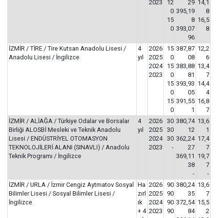
2023
12
29
14,1
0
395,19
8
15
8
16,5
0
393,07
8
96
İZMİR / TİRE / Tire Kutsan Anadolu Lisesi /
4
2026
15
387,87
12,2
Anadolu Lisesi / İngilizce
yıl
2025
0
08
6
2024
15
383,88
13,4
2023
0
81
7
15
393,93
14,4
0
05
4
15
391,55
16,8
0
1
7
İZMİR / ALİAĞA / Türkiye Odalar ve Borsalar
4
2026
30
380,74
13,6
Birliği ALOSBİ Mesleki ve Teknik Anadolu
yıl
2025
30
12
1
Lisesi / ENDÜSTRİYEL OTOMASYON
2024
30
362,24
17,4
TEKNOLOJİLERİ ALANI (SINAVLI) / Anadolu
2023
-
27
7
Teknik Programı / İngilizce
369,11
19,7
38
7
-
-
İZMİR / URLA / İzmir Cengiz Aytmatov Sosyal
Ha
2026
90
380,24
13,6
Bilimler Lisesi / Sosyal Bilimler Lisesi /
zırl
2025
90
35
7
İngilizce
ık
2024
90
372,54
15,5
+ 4
2023
90
84
2