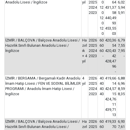
Anadolu Lisesi / İngilizce
yıl
2025
0
64
6,02
2024
12
431,37
5,94
2023
0
58
5,91
12
440,49
0
93
12
453,55
0
03
İZMİR / BALÇOVA / Balçova Anadolu Lisesi /
Ha
2026
60
420,36
6,79
Hazırlık Sınıfı Bulunan Anadolu Lisesi /
zırl
2025
60
54
7,55
İngilizce
ık
2024
60
420,43
7,95
+ 4
2023
-
42
-
yıl
428,47
96
-
İZMİR / BERGAMA / Bergamalı Kadri Anadolu
4
2026
40
419,66
6,88
İmam Hatip Lisesi / FEN VE SOSYAL BİLİMLER
yıl
2025
40
14
6,96
PROGRAMI / Anadolu İmam Hatip Lisesi /
2024
40
424,57
8,59
İngilizce
2023
40
15
8,35
424,76
11
439,71
13
İZMİR / BALÇOVA / Balçova Anadolu Lisesi /
Ha
2026
60
419,33
6,93
Hazırlık Sınıfı Bulunan Anadolu Lisesi /
zırl
2025
60
70
7,61