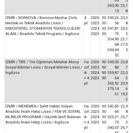
69
5
360,90
23,1
15
8
İZMİR / BORNOVA / Bornova Mazhar Zorlu
4
2026
30
350,26
20,5
Mesleki ve Teknik Anadolu Lisesi /
yıl
2025
30
56
8
ENDÜSTRİYEL OTOMASYON TEKNOLOJİLERİ
2024
30
347,81
20,3
ALANI / Anadolu Teknik Programı / İngilizce
2023
30
73
5
354,90
23,1
68
27,0
344,44
5
52
İZMİR / TİRE / Tire Öğretmen Melahat Aksoy
Ha
2026
90
349,00
20,8
Sosyal Bilimler Lisesi / Sosyal Bilimler Lisesi /
zırl
2025
90
86
7
İngilizce
ık
2024
90
339,87
22,0
+ 4
2023
90
64
3
yıl
363,92
20,9
379,14
6
51
19,3
2
İZMİR / MENEMEN / Şehit Hakan Gülşen
Ha
2026
30
342,83
22,4
Anadolu İmam Hatip Lisesi / FEN VE SOSYAL
zırl
2025
30
66
8
BİLİMLER PROGRAMI / Hazırlık Sınıfı Bulunan
ık
2024
30
323,31
25,7
Anadolu İmam Hatip Lisesi / İngilizce
+ 4
2023
30
75
3
yıl
340,33
26,7
51
7