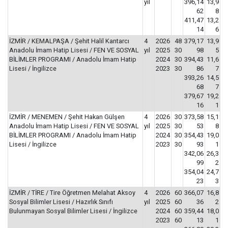
yıl
396,14
13,9
62
8
411,47
13,2
14
6
İZMİR / KEMALPAŞA / Şehit Halil Kantarcı
4
2026
48
379,17
13,9
Anadolu İmam Hatip Lisesi / FEN VE SOSYAL
yıl
2025
30
98
5
BİLİMLER PROGRAMI / Anadolu İmam Hatip
2024
30
394,43
11,6
Lisesi / İngilizce
2023
30
86
7
393,26
14,5
68
7
379,67
19,2
16
1
İZMİR / MENEMEN / Şehit Hakan Gülşen
4
2026
30
373,58
15,1
Anadolu İmam Hatip Lisesi / FEN VE SOSYAL
yıl
2025
30
53
8
BİLİMLER PROGRAMI / Anadolu İmam Hatip
2024
30
354,43
19,0
Lisesi / İngilizce
2023
30
93
1
342,06
26,3
99
2
354,04
24,7
23
3
İZMİR / TİRE / Tire Öğretmen Melahat Aksoy
4
2026
60
366,07
16,8
Sosyal Bilimler Lisesi / Hazırlık Sınıfı
yıl
2025
60
36
2
Bulunmayan Sosyal Bilimler Lisesi / İngilizce
2024
60
359,44
18,0
2023
60
13
1