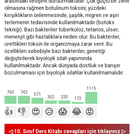
arasındaki iletişimi durdurmaktadır. Çok güçlü bir zehir
olmasına rağmen botulinum toksini; yüzdeki
kırışıklıkların önlenmesinde, şaşılık, migren ve aşırı
terlemenin tedavisinde kullanılmaktadır (botoks
tekniği). Bazı bakteriler tüberküloz, tetanos, ülser,
menenjit gibi hastalıklara neden olur. Bu bakteriler,
ürettikleri toksin ile organizmaya zarar verir. Bu
özellikleri sebebiyle bazı bakteriler, genetiği
değiştirilerek biyolojik silah yapımında
kullanılmaktadır. Ancak dünyada dostluk ve barışın
bozulmaması için biyolojik silahlar kullanılmamalıdır.
1115
760
742
571
320
302
172
👍
👎
😍
😥
😱
😂
😡
◁ 10. Sınıf Ders Kitabı cevapları için tıklayınız ▷