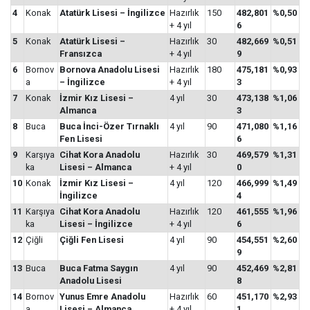
4
Konak
Atatürk Lisesi – İngilizce
Hazırlık
150
482,801
%0,50
+ 4 yıl
6
5
Konak
Atatürk Lisesi –
Hazırlık
30
482,669
%0,51
Fransızca
+ 4 yıl
9
6
Bornov
Bornova Anadolu Lisesi
Hazırlık
180
475,181
%0,93
a
– İngilizce
+ 4 yıl
3
7
Konak
İzmir Kız Lisesi –
4 yıl
30
473,138
%1,06
Almanca
3
8
Buca
Buca İnci-Özer Tırnaklı
4 yıl
90
471,080
%1,16
Fen Lisesi
6
9
Karşıya
Cihat Kora Anadolu
Hazırlık
30
469,579
%1,31
ka
Lisesi – Almanca
+ 4 yıl
0
10
Konak
İzmir Kız Lisesi –
4 yıl
120
466,999
%1,49
İngilizce
4
11
Karşıya
Cihat Kora Anadolu
Hazırlık
120
461,555
%1,96
ka
Lisesi – İngilizce
+ 4 yıl
6
12
Çiğli
Çiğli Fen Lisesi
4 yıl
90
454,551
%2,60
9
13
Buca
Buca Fatma Saygın
4 yıl
90
452,469
%2,81
Anadolu Lisesi
8
14
Bornov
Yunus Emre Anadolu
Hazırlık
60
451,170
%2,93
a
Lisesi – Almanca
+ 4 yıl
1