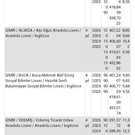
2023
12
4
8,53
0
418,84
90
59
438,70
23
İZMİR / ALİAĞA / Alp Oğuz Anadolu Lisesi /
4
2026
12
407,22
8,85
Anadolu Lisesi / İngilizce
yıl
2025
0
04
9,66
2024
15
406,60
10,4
2023
0
07
2
15
414,61
9,56
0
33
15
432,86
0
32
İZMİR / BUCA / Buca Mehmet Akif Ersoy
4
2026
90
401,24
9,85
Sosyal Bilimler Lisesi / Hazırlık Sınıfı
yıl
2025
90
07
9,63
Bulunmayan Sosyal Bilimler Lisesi / İngilizce
2024
90
406,77
9,68
2023
90
29
9,53
418,61
09
433,01
74
İZMİR / ÖDEMİŞ / Ödemiş Ticaret Odası
4
2026
90
391,57
11,5
Anadolu Lisesi / Anadolu Lisesi / İngilizce
yıl
2025
12
72
8
2024
0
389,45
12,5