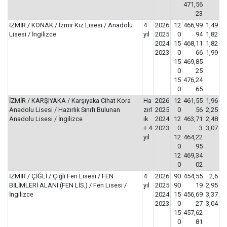
471,56
23
İZMİR / KONAK / İzmir Kız Lisesi / Anadolu
4
2026
12
466,99
1,49
Lisesi / İngilizce
yıl
2025
0
94
1,82
2024
15
468,11
1,82
2023
0
66
1,99
15
469,85
0
25
15
476,24
0
65
İZMİR / KARŞIYAKA / Karşıyaka Cihat Kora
Ha
2026
12
461,55
1,96
Anadolu Lisesi / Hazırlık Sınıfı Bulunan
zırl
2025
0
56
2,25
Anadolu Lisesi / İngilizce
ık
2024
12
463,71
2,48
+ 4
2023
0
3
3,07
yıl
12
464,22
0
95
12
469,34
0
02
İZMİR / ÇİĞLİ / Çiğli Fen Lisesi / FEN
4
2026
90
454,55
2,6
BİLİMLERİ ALANI (FEN LİS.) / Fen Lisesi /
yıl
2025
90
19
2,95
İngilizce
2024
15
456,69
3,37
2023
0
27
3,04
15
457,62
0
81