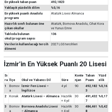
En yüksek taban puan
492,1823
Yaklaşık yüzdelik dilim
%0,16
En yüksek puanlı Anadolu
Atatürk Lisesi Almanca
programı
Hazırlık sınıfı bulunan öne
Atatürk, Bornova Anadolu, Cihat Kora
çıkan okullar
ve Yunus Emre
Tabloda bulunan
136
okul/program sayısı
Verilerin kullanılacağı tercih
2027 LGS tercihleri
dönemi
İzmir’in En Yüksek Puanlı 20 Lisesi
Sı
Konte
Taban
Yüzd
ra
İlçe
Okul ve Yabancı Dil
Süre
njan
Puanı
elik
1
Bornov
İzmir Fen Lisesi –
4 yıl
90
492,182
%0,16
a
İngilizce
3
2
Konak
Atatürk Lisesi – Almanca
Hazırlık
30
491,432
%0,17
+ 4 yıl
7
3
Bornov
Bornova Anadolu Lisesi
Hazırlık
30
484,461
%0,42
a
– Almanca
+ 4 yıl
8