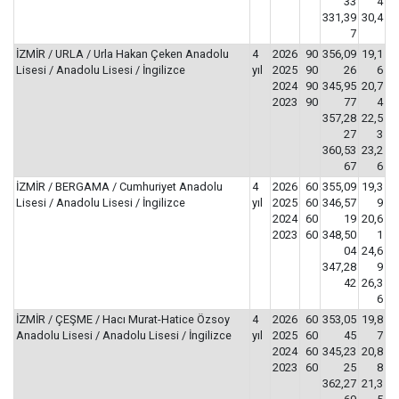
33
4
331,39
30,4
7
İZMİR / URLA / Urla Hakan Çeken Anadolu
4
2026
90
356,09
19,1
Lisesi / Anadolu Lisesi / İngilizce
yıl
2025
90
26
6
2024
90
345,95
20,7
2023
90
77
4
357,28
22,5
27
3
360,53
23,2
67
6
İZMİR / BERGAMA / Cumhuriyet Anadolu
4
2026
60
355,09
19,3
Lisesi / Anadolu Lisesi / İngilizce
yıl
2025
60
346,57
9
2024
60
19
20,6
2023
60
348,50
1
04
24,6
347,28
9
42
26,3
6
İZMİR / ÇEŞME / Hacı Murat-Hatice Özsoy
4
2026
60
353,05
19,8
Anadolu Lisesi / Anadolu Lisesi / İngilizce
yıl
2025
60
45
7
2024
60
345,23
20,8
2023
60
25
8
362,27
21,3