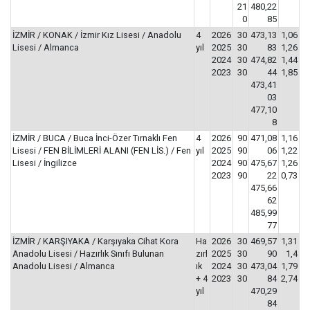
21
480,22
0
85
İZMİR / KONAK / İzmir Kız Lisesi / Anadolu
4
2026
30
473,13
1,06
Lisesi / Almanca
yıl
2025
30
83
1,26
2024
30
474,82
1,44
2023
30
44
1,85
473,41
03
477,10
8
İZMİR / BUCA / Buca İnci-Özer Tırnaklı Fen
4
2026
90
471,08
1,16
Lisesi / FEN BİLİMLERİ ALANI (FEN LİS.) / Fen
yıl
2025
90
06
1,22
Lisesi / İngilizce
2024
90
475,67
1,26
2023
90
22
0,73
475,66
62
485,99
77
İZMİR / KARŞIYAKA / Karşıyaka Cihat Kora
Ha
2026
30
469,57
1,31
Anadolu Lisesi / Hazırlık Sınıfı Bulunan
zırl
2025
30
90
1,4
Anadolu Lisesi / Almanca
ık
2024
30
473,04
1,79
+ 4
2023
30
84
2,74
yıl
470,29
84