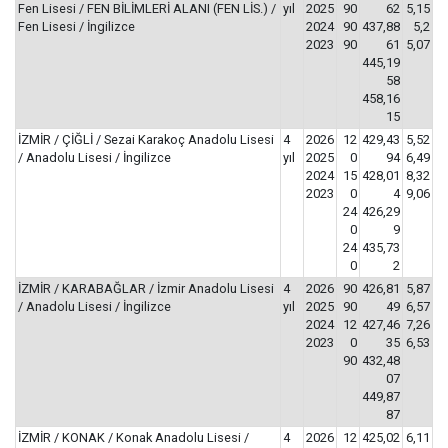
Fen Lisesi / FEN BİLİMLERİ ALANI (FEN LİS.) /
yıl
2025
90
62
5,15
Fen Lisesi / İngilizce
2024
90
437,88
5,2
2023
90
61
5,07
445,19
58
458,16
15
İZMİR / ÇİĞLİ / Sezai Karakoç Anadolu Lisesi
4
2026
12
429,43
5,52
/ Anadolu Lisesi / İngilizce
yıl
2025
0
94
6,49
2024
15
428,01
8,32
2023
0
4
9,06
24
426,29
0
9
24
435,73
0
2
İZMİR / KARABAĞLAR / İzmir Anadolu Lisesi
4
2026
90
426,81
5,87
/ Anadolu Lisesi / İngilizce
yıl
2025
90
49
6,57
2024
12
427,46
7,26
2023
0
35
6,53
90
432,48
07
449,87
87
İZMİR / KONAK / Konak Anadolu Lisesi /
4
2026
12
425,02
6,11