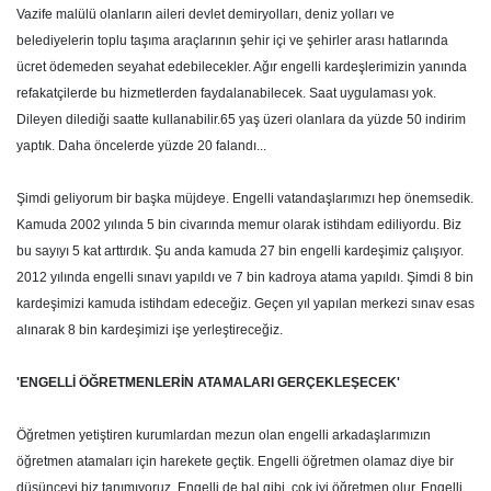
Vazife malülü olanların aileri devlet demiryolları, deniz yolları ve
belediyelerin toplu taşıma araçlarının şehir içi ve şehirler arası hatlarında
ücret ödemeden seyahat edebilecekler. Ağır engelli kardeşlerimizin yanında
refakatçilerde bu hizmetlerden faydalanabilecek. Saat uygulaması yok.
Dileyen dilediği saatte kullanabilir.65 yaş üzeri olanlara da yüzde 50 indirim
yaptık. Daha öncelerde yüzde 20 falandı...
Şimdi geliyorum bir başka müjdeye. Engelli vatandaşlarımızı hep önemsedik.
Kamuda 2002 yılında 5 bin civarında memur olarak istihdam ediliyordu. Biz
bu sayıyı 5 kat arttırdık. Şu anda kamuda 27 bin engelli kardeşimiz çalışıyor.
2012 yılında engelli sınavı yapıldı ve 7 bin kadroya atama yapıldı. Şimdi 8 bin
kardeşimizi kamuda istihdam edeceğiz. Geçen yıl yapılan merkezi sınav esas
alınarak 8 bin kardeşimizi işe yerleştireceğiz.
'ENGELLİ ÖĞRETMENLERİN ATAMALARI GERÇEKLEŞECEK'
Öğretmen yetiştiren kurumlardan mezun olan engelli arkadaşlarımızın
öğretmen atamaları için harekete geçtik. Engelli öğretmen olamaz diye bir
düşünceyi biz tanımıyoruz. Engelli de bal gibi, çok iyi öğretmen olur. Engelli