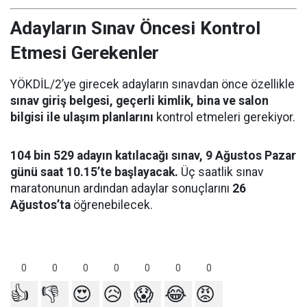
Adayların Sınav Öncesi Kontrol
Etmesi Gerekenler
YÖKDİL/2’ye girecek adayların sınavdan önce özellikle
sınav giriş belgesi, geçerli kimlik, bina ve salon
bilgisi ile ulaşım planlarını
kontrol etmeleri gerekiyor.
104 bin 529 adayın katılacağı sınav, 9 Ağustos Pazar
günü saat 10.15’te başlayacak.
Üç saatlik sınav
maratonunun ardından adaylar sonuçlarını
26
Ağustos’ta
öğrenebilecek.
0
0
0
0
0
0
0
👍
👎
😍
😥
😱
😂
😡