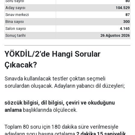
Soru sayısı
80
Aday sayısı
104.529
Sınav merkezi
87
Bina sayısı
300
Salon sayısı
4.165
Sonuç tarihi
26 Ağustos 2026
YÖKDİL/2’de Hangi Sorular
Çıkacak?
Sınavda kullanılacak testler çoktan seçmeli
sorulardan oluşacak. Adayların yabancı dil düzeyleri;
sözcük bilgisi, dil bilgisi, çeviri ve okuduğunu
anlama
başlıklarında ölçülecek.
Toplam 80 soru için 180 dakika süre verilmesiyle
adayların soru başına ortalama
2 dakika 15 saniyelik