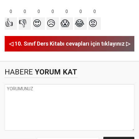
0
0
0
0
0
0
0
👍
👎
😍
😥
😱
😂
😡
◁ 10. Sınıf Ders Kitabı cevapları için tıklayınız ▷
HABERE
YORUM KAT