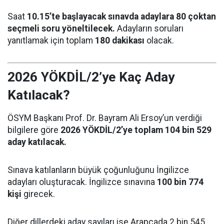
Saat
10.15’te başlayacak sınavda adaylara 80 çoktan
seçmeli soru yöneltilecek.
Adayların soruları
yanıtlamak için toplam
180 dakikası
olacak.
2026 YÖKDİL/2’ye Kaç Aday
Katılacak?
ÖSYM Başkanı Prof. Dr. Bayram Ali Ersoy’un verdiği
bilgilere göre
2026 YÖKDİL/2’ye toplam 104 bin 529
aday katılacak.
Sınava katılanların büyük çoğunluğunu İngilizce
adayları oluşturacak. İngilizce sınavına
100 bin 774
kişi
girecek.
Diğer dillerdeki aday sayıları ise Arapçada 2 bin 545,