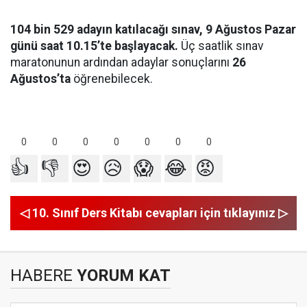
104 bin 529 adayın katılacağı sınav, 9 Ağustos Pazar
günü saat 10.15’te başlayacak.
Üç saatlik sınav
maratonunun ardından adaylar sonuçlarını
26
Ağustos’ta
öğrenebilecek.
0
0
0
0
0
0
0
👍
👎
😍
😥
😱
😂
😡
◁ 10. Sınıf Ders Kitabı cevapları için tıklayınız ▷
HABERE
YORUM KAT