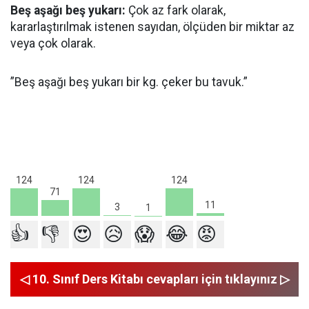
Beş aşağı beş yukarı:
Çok az fark olarak,
kararlaştırılmak istenen sayıdan, ölçüden bir miktar az
veya çok olarak.
”Beş aşağı beş yukarı bir kg. çeker bu tavuk.”
124
124
124
71
11
3
1
👍
👎
😍
😥
😱
😂
😡
◁ 10. Sınıf Ders Kitabı cevapları için tıklayınız ▷