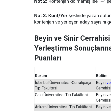
Not 2:
Kontenjan dolmamış ise "
--"
şe
Not 3:
Kont/Yer
şeklinde yazan sütun
kontenjan ve yerleşen aday sayısını g
Beyin ve Sinir Cerrahi
Yerleştirme Sonuçlarına
Puanları
Kurum
Bölüm
İstanbul Üniversitesi-Cerrahpaşa
Beyin
ve
Tıp Fakültesi
Cerrahis
Gazi Üniversitesi Tıp Fakültesi
Beyin ve
Cerrahis
Ankara Üniversitesi Tıp Fakültesi
Beyin ve