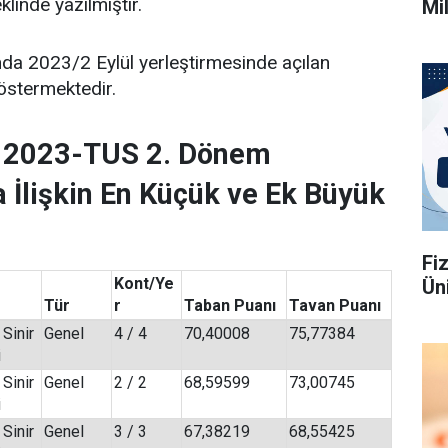
klinde yazılmıştır.
Mi
da 2023/2 Eylül yerleştirmesinde açılan
östermektedir.
si 2023-TUS 2. Dönem
 İlişkin En Küçük ve Ek Büyük
Fi
Kont/Ye
Üni
Tür
r
Taban Puanı
Tavan Puanı
Sinir
Genel
4 / 4
70,40008
75,77384
i
 Sinir
Genel
2 / 2
68,59599
73,00745
i
 Sinir
Genel
3 / 3
67,38219
68,55425