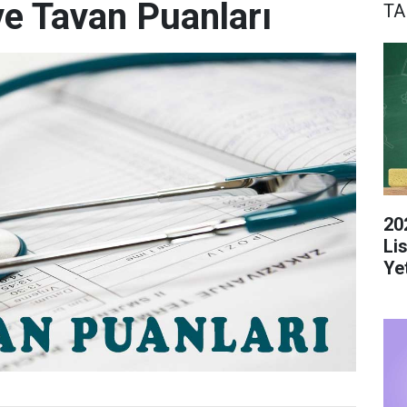
e Tavan Puanları
TA
20
Li
Yet