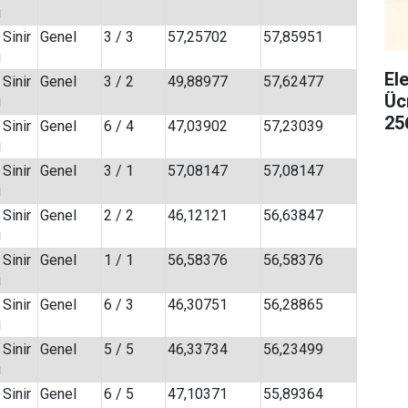
i
 Sinir
Genel
3 / 3
57,25702
57,85951
i
El
 Sinir
Genel
3 / 2
49,88977
57,62477
Üc
i
25
 Sinir
Genel
6 / 4
47,03902
57,23039
i
 Sinir
Genel
3 / 1
57,08147
57,08147
i
 Sinir
Genel
2 / 2
46,12121
56,63847
i
 Sinir
Genel
1 / 1
56,58376
56,58376
i
 Sinir
Genel
6 / 3
46,30751
56,28865
i
 Sinir
Genel
5 / 5
46,33734
56,23499
i
 Sinir
Genel
6 / 5
47,10371
55,89364