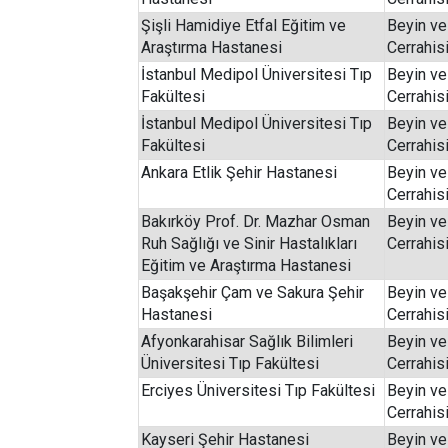
Şişli Hamidiye Etfal Eğitim ve
Beyin ve
Araştırma Hastanesi
Cerrahis
İstanbul Medipol Üniversitesi Tıp
Beyin ve
Fakültesi
Cerrahis
İstanbul Medipol Üniversitesi Tıp
Beyin ve
Fakültesi
Cerrahis
Ankara Etlik Şehir Hastanesi
Beyin ve
Cerrahis
Bakırköy Prof. Dr. Mazhar Osman
Beyin ve
Ruh Sağlığı ve Sinir Hastalıkları
Cerrahis
Eğitim ve Araştırma Hastanesi
Başakşehir Çam ve Sakura Şehir
Beyin ve
Hastanesi
Cerrahis
Afyonkarahisar Sağlık Bilimleri
Beyin ve
Üniversitesi Tıp Fakültesi
Cerrahis
Erciyes Üniversitesi Tıp Fakültesi
Beyin ve
Cerrahis
Kayseri Şehir Hastanesi
Beyin ve