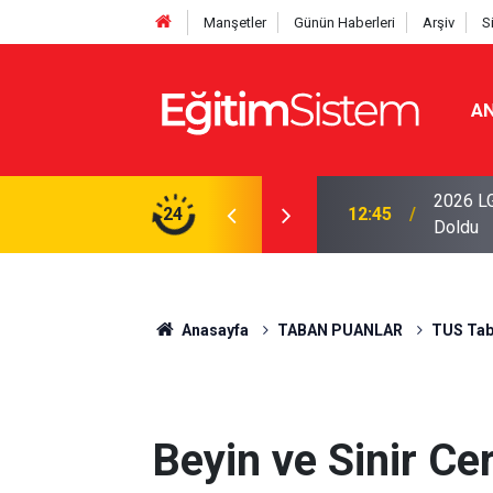
Manşetler
Günün Haberleri
Arşiv
S
AN
iseleri Belli Oldu: İki Program 500 Puanla
2026 LG
24
12:45
Doldu
Anasayfa
TABAN PUANLAR
TUS Tab
Beyin ve Sinir Ce