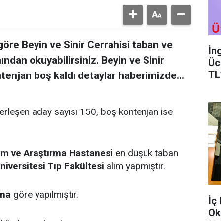
öre Beyin ve Sinir Cerrahisi taban ve
İn
ndan okuyabilirsiniz. Beyin ve Sinir
Üc
TL
tenjan boş kaldı detaylar haberimizde...
erleşen aday sayısı 150, boş kontenjan ise
im ve Araştırma Hastanesi
en düşük taban
niversitesi Tıp Fakültesi
alım yapmıştır.
ana
göre yapılmıştır.
İç
Ok