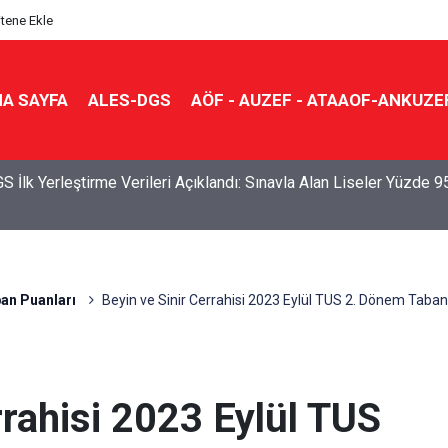
itene Ekle
A SAYFA
ALES-DGS
AÖF - AUZEF - ATAAOF-ANKUZE
S İlk Yerleştirme Verileri Açıklandı: Sınavla Alan Liseler Yüzde 9
an Puanları
Beyin ve Sinir Cerrahisi 2023 Eylül TUS 2. Dönem Taban
rrahisi 2023 Eylül TUS