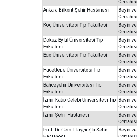
Cerrahis
Ankara Bilkent Şehir Hastanesi
Beyin ve
Cerrahis
Koç Üniversitesi Tıp Fakültesi
Beyin ve
Cerrahis
Dokuz Eylül Üniversitesi Tıp
Beyin ve
Fakültesi
Cerrahis
Ege Üniversitesi Tıp Fakültesi
Beyin ve
Cerrahis
Hacettepe Üniversitesi Tıp
Beyin ve
Fakültesi
Cerrahis
Bahçeşehir Üniversitesi Tıp
Beyin ve
Fakültesi
Cerrahis
İzmir Kâtip Çelebi Üniversitesi Tıp
Beyin ve
Fakültesi
Cerrahis
İzmir Şehir Hastanesi
Beyin ve
Cerrahis
Prof. Dr. Cemil Taşçıoğlu Şehir
Beyin ve
Hastanesi
Cerrahis