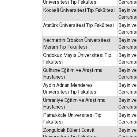
Üniversitesi Tıp Fakültesi
Cerrahis
Kocaeli Üniversitesi Tıp Fakültesi
Beyin ve
Cerrahis
Atatürk Üniversitesi Tıp Fakültesi
Beyin ve
Cerrahis
Necmettin Erbakan Üniversitesi
Beyin ve
Meram Tıp Fakültesi
Cerrahis
Ondokuz Mayıs Üniversitesi Tıp
Beyin ve
Fakültesi
Cerrahis
Gülhane Eğitim ve Araştırma
Beyin ve
Hastanesi
Cerrahis
Aydın Adnan Menderes
Beyin ve
Üniversitesi Tıp Fakültesi
Cerrahis
Ümraniye Eğitim ve Araştırma
Beyin ve
Hastanesi
Cerrahis
Pamukkale Üniversitesi Tıp
Beyin ve
Fakültesi
Cerrahis
Zonguldak Bülent Ecevit
Beyin ve
Üniversitesi Tıp Fakültesi
Cerrahis