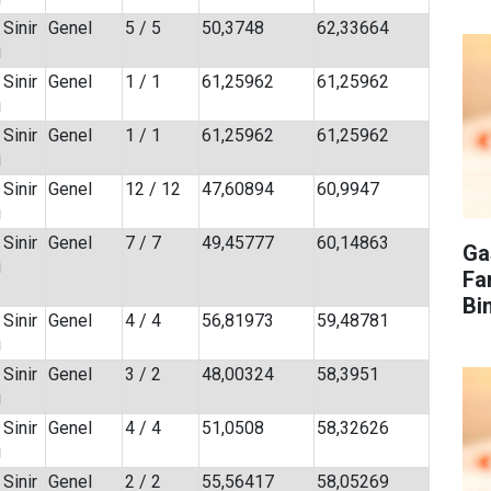
 Sinir
Genel
5 / 5
50,3748
62,33664
i
 Sinir
Genel
1 / 1
61,25962
61,25962
i
 Sinir
Genel
1 / 1
61,25962
61,25962
i
 Sinir
Genel
12 / 12
47,60894
60,9947
i
 Sinir
Genel
7 / 7
49,45777
60,14863
Ga
i
Fa
Bi
 Sinir
Genel
4 / 4
56,81973
59,48781
i
 Sinir
Genel
3 / 2
48,00324
58,3951
i
 Sinir
Genel
4 / 4
51,0508
58,32626
i
 Sinir
Genel
2 / 2
55,56417
58,05269