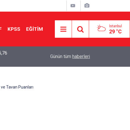
İstanbul
F
KPSS
EĞİTİM
29 °C
5,76
2026 LGS Sonuçları Açıklandı: Her 10 Öğrenciden
04:00
Günün tüm
haberleri
Tercihine Yerleşti
 ve Tavan Puanları