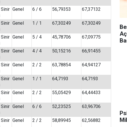
i
 Sinir
Genel
6 / 6
56,79353
67,37132
i
 Sinir
Genel
1 / 1
67,30249
67,30249
Be
i
Aç
 Sinir
Genel
5 / 4
45,78706
67,09775
Ba
i
 Sinir
Genel
4 / 4
50,15216
66,91455
i
 Sinir
Genel
2 / 2
63,78854
64,94127
i
 Sinir
Genel
1 / 1
64,7193
64,7193
i
 Sinir
Genel
2 / 2
55,05429
64,44433
i
 Sinir
Genel
6 / 6
52,23525
63,96706
Ps
i
Mi
 Sinir
Genel
2 / 2
58,89945
62,56882
i