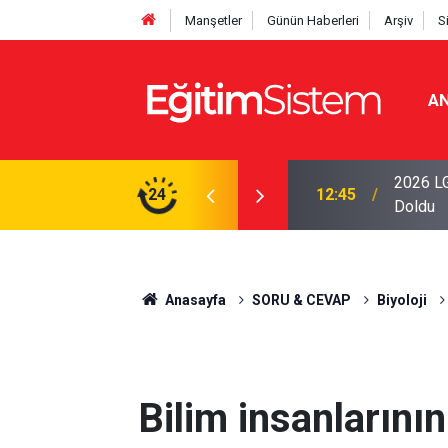
Manşetler
Günün Haberleri
Arşiv
S
AN
iseleri Belli Oldu: İki Program 500 Puanla
2026 LG
24
12:45
Doldu
Anasayfa
SORU & CEVAP
Biyoloji
Bilim insanlarının