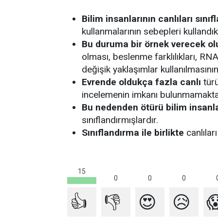
Bilim insanlarının canlıları
sını
kullanmalarının sebepleri kullandık
Bu duruma bir örnek verecek ol
olması, beslenme farklılıkları, RNA di
değişik yaklaşımlar kullanılmasının
Evrende oldukça fazla canlı
türü
incelemenin imkanı bulunmamakta
Bu nedenden ötürü bilim insanla
sınıflandırmışlardır.
Sınıflandırma ile birlikte
canlılar
15
0
0
0
👍
👎
😍
😥
