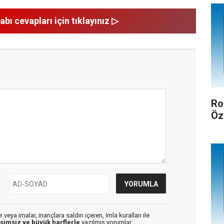
abı cevapları için tıklayınız ▷
Ro
Öz
veya imalar, inançlara saldırı içeren, imla kuralları ile
isimsiz ve büyük harflerle
yazılmış yorumlar