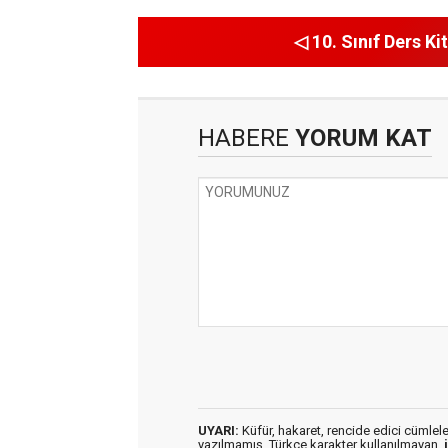
◁ 10. Sınıf Ders Kit
HABERE
YORUM KAT
UYARI:
Küfür, hakaret, rencide edici cümleler 
yazılmamış, Türkçe karakter kullanılmayan,