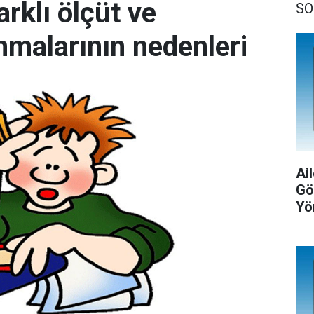
rklı ölçüt ve
SO
nmalarının nedenleri
Ail
Gö
Yö