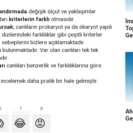
flandırmada
değişik ölçüt ve yaklaşımlar
ları
kriterlerin farklı
olmasıdır.
İn
ursak
; canlıların prokaryot ya da ökaryot yapılı
To
zilerindeki farklılıklar gibi çeşitli kriterler
Ge
 sebeplerini bizlere açıklamaktadır.
 bulunmaktadır. Var olan canlıları tek tek
dır.
rı
canlıları benzerlik ve farklılıklarına göre
ı incelemek daha pratik bir hale gelmiştir.
1
0
0
Ah
Ge

😂
😡