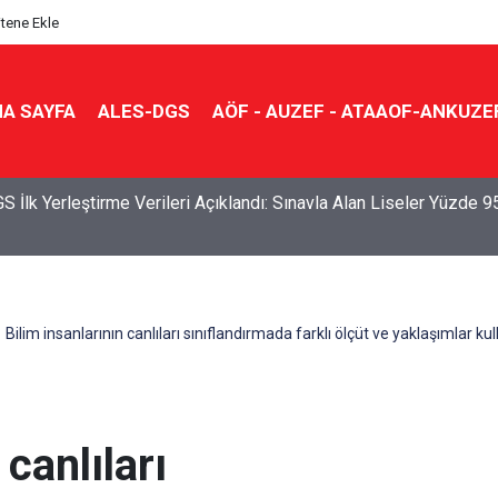
itene Ekle
A SAYFA
ALES-DGS
AÖF - AUZEF - ATAAOF-ANKUZE
S İlk Yerleştirme Verileri Açıklandı: Sınavla Alan Liseler Yüzde 9
Bilim insanlarının canlıları sınıflandırmada farklı ölçüt ve yaklaşımlar k
 canlıları