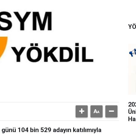
YÖ
20
Ün
Ha
günü 104 bin 529 adayın katılımıyla