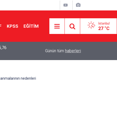
İstanbul
F
KPSS
EĞİTİM
27 °C
5,76
2026 LGS Sonuçları Açıklandı: Her 10 Öğrenciden
04:00
Günün tüm
haberleri
Tercihine Yerleşti
ullanmalarının nedenleri