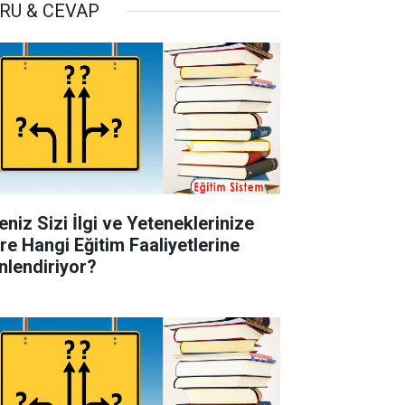
RU & CEVAP
eniz Sizi İlgi ve Yeteneklerinize
re Hangi Eğitim Faaliyetlerine
nlendiriyor?