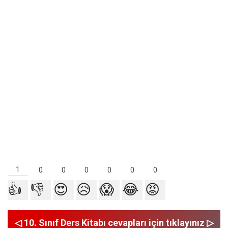
1
0
0
0
0
0
0
👍
👎
😍
😥
😱
😂
😡
◁ 10. Sınıf Ders Kitabı cevapları için tıklayınız ▷