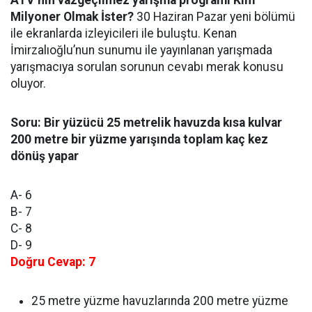
ATV’nin vazgeçilmez yarışma programı Kim
Milyoner Olmak İster?
30 Haziran Pazar yeni bölümü
ile ekranlarda izleyicileri ile buluştu. Kenan
İmirzalıoğlu’nun sunumu ile yayınlanan yarışmada
yarışmacıya sorulan sorunun cevabı merak konusu
oluyor.
Soru: Bir yüzücü 25 metrelik havuzda kısa kulvar
200 metre bir yüzme yarışında toplam kaç kez
dönüş yapar
A- 6
B- 7
C- 8
D- 9
Doğru
Cevap: 7
25 metre yüzme havuzlarında 200 metre yüzme