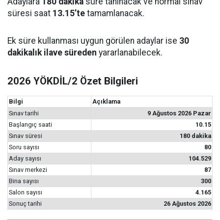
Adaylara
180 dakika
süre tanınacak ve normal sınav
süresi saat
13.15’te
tamamlanacak.
Ek süre kullanması uygun görülen adaylar ise
30
dakikalık ilave süreden
yararlanabilecek.
2026 YÖKDİL/2 Özet Bilgileri
Bilgi
Açıklama
Sınav tarihi
9 Ağustos 2026 Pazar
Başlangıç saati
10.15
Sınav süresi
180 dakika
Soru sayısı
80
Aday sayısı
104.529
Sınav merkezi
87
Bina sayısı
300
Salon sayısı
4.165
Sonuç tarihi
26 Ağustos 2026