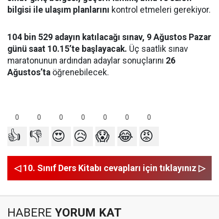
bilgisi ile ulaşım planlarını
kontrol etmeleri gerekiyor.
104 bin 529 adayın katılacağı sınav, 9 Ağustos Pazar
günü saat 10.15’te başlayacak.
Üç saatlik sınav
maratonunun ardından adaylar sonuçlarını
26
Ağustos’ta
öğrenebilecek.
0
0
0
0
0
0
0
👍
👎
😍
😥
😱
😂
😡
◁ 10. Sınıf Ders Kitabı cevapları için tıklayınız ▷
HABERE
YORUM KAT