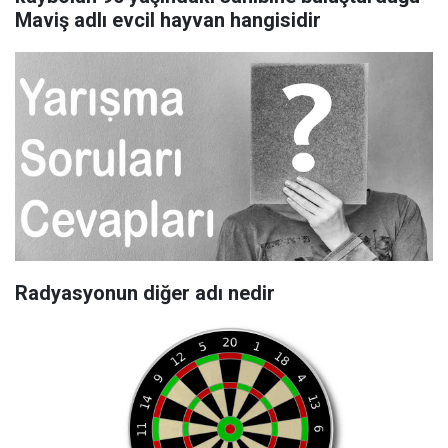
Maviş adlı evcil hayvan hangisidir
Radyasyonun diğer adı nedir