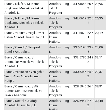
Bursa / Nilüfer / M. Kemal
Anadolu
İng.
349,3542
20,6
29,96
Coşkunöz Mesleki ve Teknik
Teknik
2
Anadolu L.
Programı
Bursa / Nilüfer / M. Kemal
Anadolu
İng.
342,0619
22,5
26,35
Coşkunöz Mesleki ve Teknik
Teknik
4
Anadolu L.
Programı
Bursa / Yıldırım / Yeşil Devlet
Anadolu
İng.
341.807
22,6
20,19
Hatun Anadolu İmam Hatip L.
İmam
1
Hatip L.
Bursa / Gemlik / Gemport
Anadolu
İng.
337,6195
23,7
23,09
Gemlik Anadolu L.
L.
6
Bursa / Osmangazi /
Anadolu
İng.
333,5786
24,9
33,11
Öztimurlar Mesleki ve Teknik
Teknik
2
Anadolu L.
Programı
Bursa / Yenişehir / Yenişehir
Anadolu
İng.
330,5346
25,8
22,32
Yusuf Ateş Anadolu İmam
İmam
2
Hatip L.
Hatip L.
Bursa / Osmangazi / Ali
Anadolu
İng.
328,5946
26,4
38,91
Osman Sönmez Mesleki ve
Teknik
Teknik Anadolu L.
Programı
Bursa / Kestel / Uludağ
Anadolu
İng.
326,5947
27,0
30,48
Anadolu İmam Hatip L.
İmam
2
Hatip L.