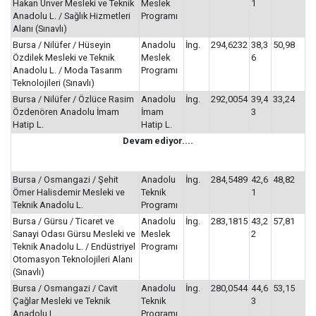
Hakan Ünver Mesleki ve Teknik
Meslek
1
Anadolu L. / Sağlık Hizmetleri
Programı
Alanı (Sınavlı)
Bursa / Nilüfer / Hüseyin
Anadolu
İng.
294,6232
38,3
50,98
Özdilek Mesleki ve Teknik
Meslek
6
Anadolu L. / Moda Tasarım
Programı
Teknolojileri (Sınavlı)
Bursa / Nilüfer / Özlüce Rasim
Anadolu
İng.
292,0054
39,4
33,24
Özdenören Anadolu İmam
İmam
3
Hatip L.
Hatip L.
Devam ediyor....
Bursa / Osmangazi / Şehit
Anadolu
İng.
284,5489
42,6
48,82
Ömer Halisdemir Mesleki ve
Teknik
1
Teknik Anadolu L.
Programı
Bursa / Gürsu / Ticaret ve
Anadolu
İng.
283,1815
43,2
57,81
Sanayi Odası Gürsu Mesleki ve
Meslek
2
Teknik Anadolu L. / Endüstriyel
Programı
Otomasyon Teknolojileri Alanı
(Sınavlı)
Bursa / Osmangazi / Cavit
Anadolu
İng.
280,0544
44,6
53,15
Çağlar Mesleki ve Teknik
Teknik
3
Anadolu L.
Programı