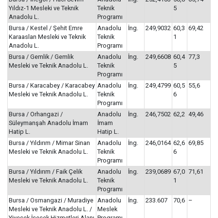
Yıldız-1 Mesleki ve Teknik
Teknik
5
Anadolu L.
Programı
Bursa / Kestel / Şehit Emre
Anadolu
İng.
249,9032
60,3
69,42
Karaaslan Mesleki ve Teknik
Teknik
1
Anadolu L.
Programı
Bursa / Gemlik / Gemlik
Anadolu
İng.
249,6608
60,4
77,3
Mesleki ve Teknik Anadolu L.
Teknik
5
Programı
Bursa / Karacabey / Karacabey
Anadolu
İng.
249,4799
60,5
55,6
Mesleki ve Teknik Anadolu L.
Teknik
6
Programı
Bursa / Orhangazi /
Anadolu
İng.
246,7502
62,2
49,46
Süleymanşah Anadolu İmam
İmam
Hatip L.
Hatip L.
Bursa / Yıldırım / Mimar Sinan
Anadolu
İng.
246,0164
62,6
69,85
Mesleki ve Teknik Anadolu L.
Teknik
6
Programı
Bursa / Yıldırım / Faik Çelik
Anadolu
İng.
239,0689
67,0
71,61
Mesleki ve Teknik Anadolu L.
Teknik
1
Programı
Bursa / Osmangazi / Muradiye
Anadolu
İng.
233.607
70,6
–
Mesleki ve Teknik Anadolu L. /
Meslek
Yiyecek İçecek Hizmetleri Alanı
Programı