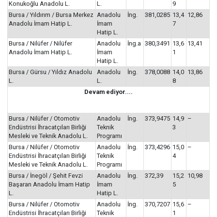
Konukoğlu Anadolu L.
L.
9
Bursa / Yıldırım / Bursa Merkez
Anadolu
İng.
381,0285
13,4
12,86
Anadolu İmam Hatip L.
İmam
7
Hatip L.
Bursa / Nilüfer / Nilüfer
Anadolu
İng.a
380,3491
13,6
13,41
Anadolu İmam Hatip L.
İmam
1
Hatip L.
Bursa / Gürsu / Yıldız Anadolu
Anadolu
İng.
378,0088
14,0
13,86
L.
L.
8
Devam ediyor....
Bursa / Nilüfer / Otomotiv
Anadolu
İng.
373,9475
14,9
–
Endüstrisi İhracatçıları Birliği
Teknik
3
Mesleki ve Teknik Anadolu L.
Programı
Bursa / Nilüfer / Otomotiv
Anadolu
İng.
373,4296
15,0
–
Endüstrisi İhracatçıları Birliği
Teknik
4
Mesleki ve Teknik Anadolu L.
Programı
Bursa / İnegöl / Şehit Fevzi
Anadolu
İng.
372,39
15,2
10,98
Başaran Anadolu İmam Hatip
İmam
5
L.
Hatip L.
Bursa / Nilüfer / Otomotiv
Anadolu
İng.
370,7207
15,6
–
Endüstrisi İhracatçıları Birliği
Teknik
1