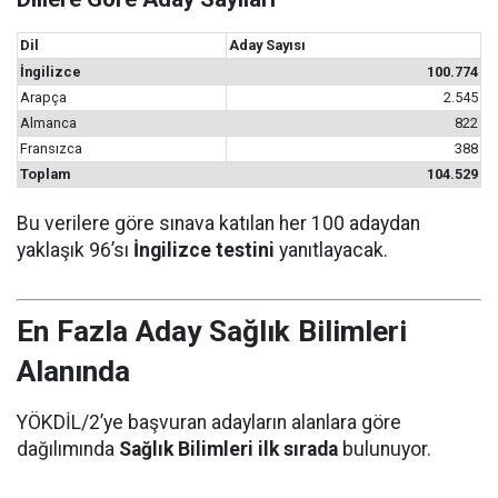
Dil
Aday Sayısı
İngilizce
100.774
Arapça
2.545
Almanca
822
Fransızca
388
Toplam
104.529
Bu verilere göre sınava katılan her 100 adaydan
yaklaşık 96’sı
İngilizce testini
yanıtlayacak.
En Fazla Aday Sağlık Bilimleri
Alanında
YÖKDİL/2’ye başvuran adayların alanlara göre
dağılımında
Sağlık Bilimleri ilk sırada
bulunuyor.