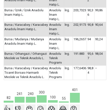
Anadolu İmam Hatip L.
İmam
2
Hatip L.
Bursa / İznik / İznik Anadolu
Anadolu
İng.
203,7323
90,3
99,86
İmam Hatip L.
İmam
6
Hatip L.
Bursa / Karacabey / Karacabey
Anadolu
İng.
202,9173
90,8
90,64
Anadolu İmam Hatip L.
İmam
Hatip L.
Bursa / Mudanya / Mudanya
Anadolu
İng.
196,2657
94
93,24
Anadolu İmam Hatip L.
İmam
Hatip L.
Bursa / Orhangazi / Orhangazi
Anadolu
İng.
191.883
95,6
98,04
Mesleki ve Teknik Anadolu L.
Teknik
7
Programı
Bursa / Karacabey / Karacabey
Anadolu
İng.
177,6406
98,8
–
Ticaret Borsası Harmanlı
Teknik
4
Mesleki ve Teknik Anadolu L.
Programı
401
300
241
240
100
82
55
👍
👎
😍
😥
😱
😂
😡