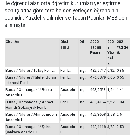
ile öğrenci alan orta öğretim kurumları yerleştirme
sonuçlarına göre tercihe son yerleşen öğrencinin
puanıdır. Yüzdelik Dilimler ve Taban Puanları MEB'den
alınmıştır.
Okul
Adı
Okul
Dil
2022
202
2021
Türü
Taban
2
Yüzdel
Puanı
Yüz
ik
deli
k
Bursa / Nilüfer / Tofaş Fen L.
Fen L.
İng.
482,9747
0,32
0,35
Bursa / Nilüfer / Nilüfer Borsa
Fen L.
İng.
476,0879
0,65
0,65
İstanbul Fen L.
Bursa / Osmangazi / Bursa
Anadolu
İng.
463,5523
1,54
1,41
Anadolu L.
L.
Bursa / Osmangazi / Ahmet
Fen L.
İng.
455,4164
2,27
3,04
Hamdi Gökbayrak Fen L.
Bursa / Nilüfer / Ahmet Erdem
Anadolu
İng.
452,3658
2,58
2,5
Anadolu L.
L.
Bursa / Osmangazi / Şükrü
Anadolu
İng.
442,1118
3,72
3,53
Şankaya Anadolu L.
L.