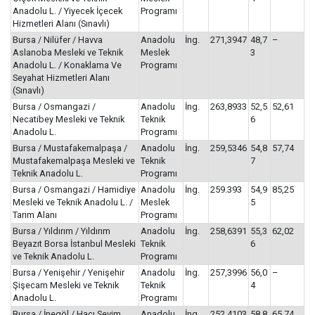
Anadolu L. / Yiyecek İçecek
Programı
Hizmetleri Alanı (Sınavlı)
Bursa / Nilüfer / Havva
Anadolu
İng.
271,3947
48,7
–
Aslanoba Mesleki ve Teknik
Meslek
3
Anadolu L. / Konaklama Ve
Programı
Seyahat Hizmetleri Alanı
(Sınavlı)
Bursa / Osmangazi /
Anadolu
İng.
263,8933
52,5
52,61
Necatibey Mesleki ve Teknik
Teknik
6
Anadolu L.
Programı
Bursa / Mustafakemalpaşa /
Anadolu
İng.
259,5346
54,8
57,74
Mustafakemalpaşa Mesleki ve
Teknik
7
Teknik Anadolu L.
Programı
Bursa / Osmangazi / Hamidiye
Anadolu
İng.
259.393
54,9
85,25
Mesleki ve Teknik Anadolu L. /
Meslek
5
Tarım Alanı
Programı
Bursa / Yıldırım / Yıldırım
Anadolu
İng.
258,6391
55,3
62,02
Beyazıt Borsa İstanbul Mesleki
Teknik
6
ve Teknik Anadolu L.
Programı
Bursa / Yenişehir / Yenişehir
Anadolu
İng.
257,3996
56,0
–
Şişecam Mesleki ve Teknik
Teknik
4
Anadolu L.
Programı
Bursa / İnegöl / Hacı Sevim
Anadolu
İng.
252,4103
58,8
65,74