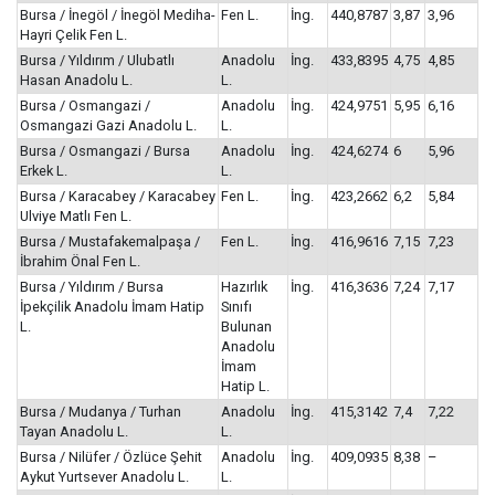
Bursa / İnegöl / İnegöl Mediha-
Fen L.
İng.
440,8787
3,87
3,96
Hayri Çelik Fen L.
Bursa / Yıldırım / Ulubatlı
Anadolu
İng.
433,8395
4,75
4,85
Hasan Anadolu L.
L.
Bursa / Osmangazi /
Anadolu
İng.
424,9751
5,95
6,16
Osmangazi Gazi Anadolu L.
L.
Bursa / Osmangazi / Bursa
Anadolu
İng.
424,6274
6
5,96
Erkek L.
L.
Bursa / Karacabey / Karacabey
Fen L.
İng.
423,2662
6,2
5,84
Ulviye Matlı Fen L.
Bursa / Mustafakemalpaşa /
Fen L.
İng.
416,9616
7,15
7,23
İbrahim Önal Fen L.
Bursa / Yıldırım / Bursa
Hazırlık
İng.
416,3636
7,24
7,17
İpekçilik Anadolu İmam Hatip
Sınıfı
L.
Bulunan
Anadolu
İmam
Hatip L.
Bursa / Mudanya / Turhan
Anadolu
İng.
415,3142
7,4
7,22
Tayan Anadolu L.
L.
Bursa / Nilüfer / Özlüce Şehit
Anadolu
İng.
409,0935
8,38
–
Aykut Yurtsever Anadolu L.
L.