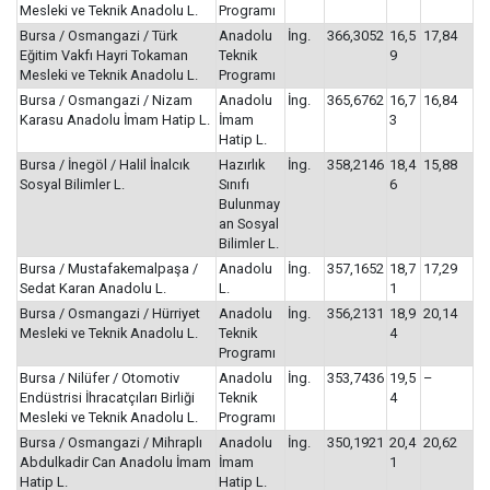
Mesleki ve Teknik Anadolu L.
Programı
Bursa / Osmangazi / Türk
Anadolu
İng.
366,3052
16,5
17,84
Eğitim Vakfı Hayri Tokaman
Teknik
9
Mesleki ve Teknik Anadolu L.
Programı
Bursa / Osmangazi / Nizam
Anadolu
İng.
365,6762
16,7
16,84
Karasu Anadolu İmam Hatip L.
İmam
3
Hatip L.
Bursa / İnegöl / Halil İnalcık
Hazırlık
İng.
358,2146
18,4
15,88
Sosyal Bilimler L.
Sınıfı
6
Bulunmay
an Sosyal
Bilimler L.
Bursa / Mustafakemalpaşa /
Anadolu
İng.
357,1652
18,7
17,29
Sedat Karan Anadolu L.
L.
1
Bursa / Osmangazi / Hürriyet
Anadolu
İng.
356,2131
18,9
20,14
Mesleki ve Teknik Anadolu L.
Teknik
4
Programı
Bursa / Nilüfer / Otomotiv
Anadolu
İng.
353,7436
19,5
–
Endüstrisi İhracatçıları Birliği
Teknik
4
Mesleki ve Teknik Anadolu L.
Programı
Bursa / Osmangazi / Mihraplı
Anadolu
İng.
350,1921
20,4
20,62
Abdulkadir Can Anadolu İmam
İmam
1
Hatip L.
Hatip L.