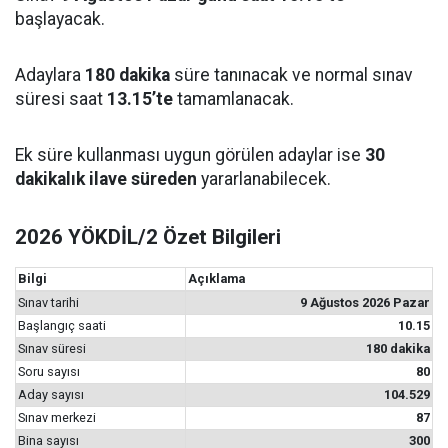
başlayacak.
Adaylara
180 dakika
süre tanınacak ve normal sınav
süresi saat
13.15’te
tamamlanacak.
Ek süre kullanması uygun görülen adaylar ise
30
dakikalık ilave süreden
yararlanabilecek.
2026 YÖKDİL/2 Özet Bilgileri
Bilgi
Açıklama
Sınav tarihi
9 Ağustos 2026 Pazar
Başlangıç saati
10.15
Sınav süresi
180 dakika
Soru sayısı
80
Aday sayısı
104.529
Sınav merkezi
87
Bina sayısı
300