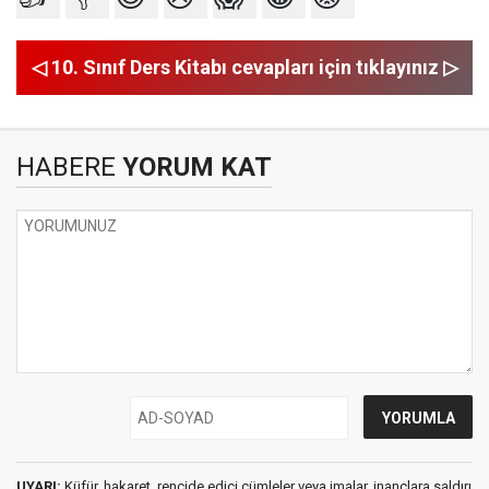
◁ 10. Sınıf Ders Kitabı cevapları için tıklayınız ▷
HABERE
YORUM KAT
UYARI:
Küfür, hakaret, rencide edici cümleler veya imalar, inançlara saldırı