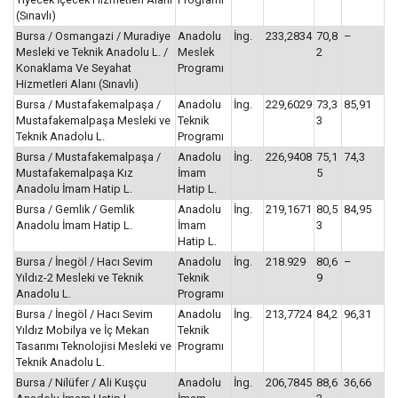
(Sınavlı)
Bursa / Osmangazi / Muradiye
Anadolu
İng.
233,2834
70,8
–
Mesleki ve Teknik Anadolu L. /
Meslek
2
Konaklama Ve Seyahat
Programı
Hizmetleri Alanı (Sınavlı)
Bursa / Mustafakemalpaşa /
Anadolu
İng.
229,6029
73,3
85,91
Mustafakemalpaşa Mesleki ve
Teknik
3
Teknik Anadolu L.
Programı
Bursa / Mustafakemalpaşa /
Anadolu
İng.
226,9408
75,1
74,3
Mustafakemalpaşa Kız
İmam
5
Anadolu İmam Hatip L.
Hatip L.
Bursa / Gemlik / Gemlik
Anadolu
İng.
219,1671
80,5
84,95
Anadolu İmam Hatip L.
İmam
3
Hatip L.
Bursa / İnegöl / Hacı Sevim
Anadolu
İng.
218.929
80,6
–
Yıldız-2 Mesleki ve Teknik
Teknik
9
Anadolu L.
Programı
Bursa / İnegöl / Hacı Sevim
Anadolu
İng.
213,7724
84,2
96,31
Yıldız Mobilya ve İç Mekan
Teknik
Tasarımı Teknolojisi Mesleki ve
Programı
Teknik Anadolu L.
Bursa / Nilüfer / Ali Kuşçu
Anadolu
İng.
206,7845
88,6
36,66