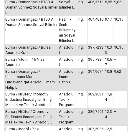
Bursa / Osmangazi / BTSO Ali
Sosyal
İng.
406,3512
8,85
9,02
Osman Sönmez Sosyal Bilimler
Bilimler L.
L.
Bursa / Osmangazi / BTSO Ali
Hazırlık
İng.
404,4816
9,17
10,15
Osman Sönmez Sosyal Bilimler
Sınıfı
L.
Bulunmay
an Sosyal
Bilimler L.
Bursa / Osmangazi / Bursa
Anadolu
İng.
397,7233
10,3
10,15
Anadolu Kız L.
L.
3
Bursa / Yıldırım / 6 Nisan
Anadolu
İng.
395.788
10,6
–
Anadolu L.
L.
7
Bursa / Osmangazi /
Anadolu
İng.
394,9674
10,8
9,62
Uluslararası Murat
İmam
1
Hüdavendigar Anadolu İmam
Hatip L.
Hatip L.
Bursa / Nilüfer / Otomotiv
Anadolu
İng.
389,3631
11,8
–
Endüstrisi İhracatçıları Birliği
Teknik
4
Mesleki ve Teknik Anadolu L.
Programı
Bursa / Nilüfer / Otomotiv
Anadolu
İng.
386,7501
12,3
–
Endüstrisi İhracatçıları Birliği
Teknik
4
Mesleki ve Teknik Anadolu L.
Programı
Bursa / İnegöl / Zeki
Anadolu
İng.
385,5026
12,5
–