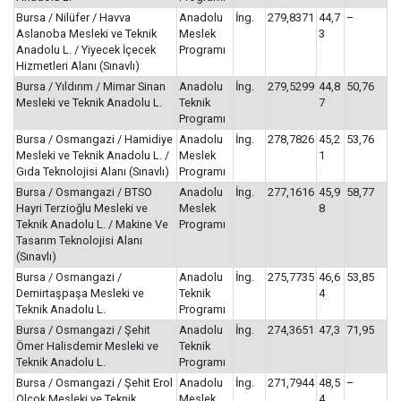
Bursa / Nilüfer / Havva
Anadolu
İng.
279,8371
44,7
–
Aslanoba Mesleki ve Teknik
Meslek
3
Anadolu L. / Yiyecek İçecek
Programı
Hizmetleri Alanı (Sınavlı)
Bursa / Yıldırım / Mimar Sinan
Anadolu
İng.
279,5299
44,8
50,76
Mesleki ve Teknik Anadolu L.
Teknik
7
Programı
Bursa / Osmangazi / Hamidiye
Anadolu
İng.
278,7826
45,2
53,76
Mesleki ve Teknik Anadolu L. /
Meslek
1
Gıda Teknolojisi Alanı (Sınavlı)
Programı
Bursa / Osmangazi / BTSO
Anadolu
İng.
277,1616
45,9
58,77
Hayri Terzioğlu Mesleki ve
Meslek
8
Teknik Anadolu L. / Makine Ve
Programı
Tasarım Teknolojisi Alanı
(Sınavlı)
Bursa / Osmangazi /
Anadolu
İng.
275,7735
46,6
53,85
Demirtaşpaşa Mesleki ve
Teknik
4
Teknik Anadolu L.
Programı
Bursa / Osmangazi / Şehit
Anadolu
İng.
274,3651
47,3
71,95
Ömer Halisdemir Mesleki ve
Teknik
Teknik Anadolu L.
Programı
Bursa / Osmangazi / Şehit Erol
Anadolu
İng.
271,7944
48,5
–
Olçok Mesleki ve Teknik
Meslek
4