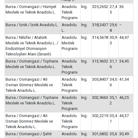
Bursa / Osmangazi / Hürriyet
Anadolu
İng.
325,2652
27,4
36
Mesleki ve Teknik Anadolu L.
Teknik
5
Programı
Bursa / İznik / İznik Anadolu L.
Anadolu
İng.
318,3437
29,6
–
L.
8
Bursa / Nilüfer / Atatürk
Anadolu
İng.
314,5678
30,9
44,47
Mesleki ve Teknik Anadolu L. /
Meslek
5
Endüstriyel Otomasyon
Programı
Teknolojileri Alanı (Sınavlı)
Bursa / Osmangazi / Tophane
Anadolu
İng.
313,9632
31,1
34,45
Mesleki ve Teknik Anadolu L.
Teknik
6
Programı
Bursa / Osmangazi / Ali
Anadolu
İng.
305,8407
34,0
41,54
Osman Sönmez Mesleki ve
Teknik
6
Teknik Anadolu L.
Programı
Bursa / Osmangazi / Tophane
Anadolu
İng.
302,9663
35,1
46,25
Mesleki ve Teknik Anadolu L.
Teknik
2
Programı
Bursa / Osmangazi / Ali
Anadolu
İng.
302,2219
35,4
44,37
Osman Sönmez Mesleki ve
Teknik
1
Teknik Anadolu L.
Programı
Bursa / Osmangazi / Şehit
Anadolu
İng.
301,6852
35,6
30,49