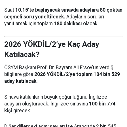
Saat
10.15’te başlayacak sınavda adaylara 80 çoktan
seçmeli soru yöneltilecek.
Adayların soruları
yanıtlamak için toplam
180 dakikası
olacak.
2026 YÖKDİL/2’ye Kaç Aday
Katılacak?
ÖSYM Başkanı Prof. Dr. Bayram Ali Ersoy’un verdiği
bilgilere göre
2026 YÖKDİL/2’ye toplam 104 bin 529
aday katılacak.
Sınava katılanların büyük çoğunluğunu İngilizce
adayları oluşturacak. İngilizce sınavına
100 bin 774
kişi
girecek.
Diğer dillerdeki aday sayıları ise Arapçada 2 bin 545,