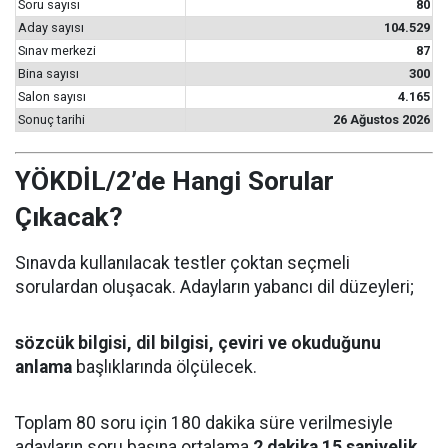
Soru sayısı
80
Aday sayısı
104.529
Sınav merkezi
87
Bina sayısı
300
Salon sayısı
4.165
Sonuç tarihi
26 Ağustos 2026
YÖKDİL/2’de Hangi Sorular
Çıkacak?
Sınavda kullanılacak testler çoktan seçmeli
sorulardan oluşacak. Adayların yabancı dil düzeyleri;
sözcük bilgisi, dil bilgisi, çeviri ve okuduğunu
anlama
başlıklarında ölçülecek.
Toplam 80 soru için 180 dakika süre verilmesiyle
adayların soru başına ortalama
2 dakika 15 saniyelik