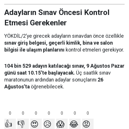
Adayların Sınav Öncesi Kontrol
Etmesi Gerekenler
YÖKDİL/2’ye girecek adayların sınavdan önce özellikle
sınav giriş belgesi, geçerli kimlik, bina ve salon
bilgisi ile ulaşım planlarını
kontrol etmeleri gerekiyor.
104 bin 529 adayın katılacağı sınav, 9 Ağustos Pazar
günü saat 10.15’te başlayacak.
Üç saatlik sınav
maratonunun ardından adaylar sonuçlarını
26
Ağustos’ta
öğrenebilecek.
0
0
0
0
0
0
0
👍
👎
😍
😥
😱
😂
😡