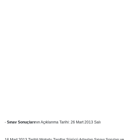
-
Sınav Sonuçları
nın Açıklanma Tarihi: 26 Mart 2013 Salı
16 Mart 2013 Tarihli Motorlu Taşıtlar Sürücü Adayları Sınavı Soruları ve