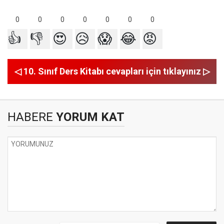
0
0
0
0
0
0
0
👍
👎
😍
😥
😱
😂
😡
◁ 10. Sınıf Ders Kitabı cevapları için tıklayınız ▷
HABERE
YORUM KAT