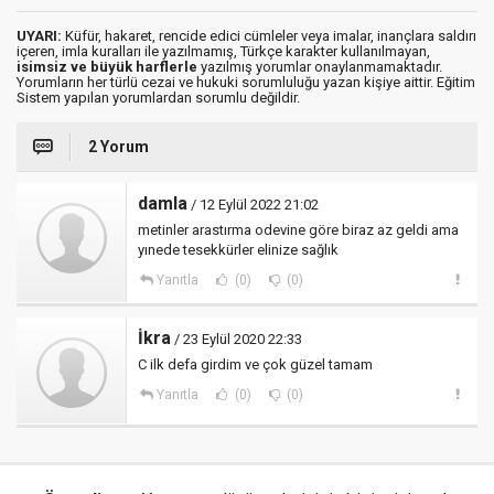
UYARI:
Küfür, hakaret, rencide edici cümleler veya imalar, inançlara saldırı
içeren, imla kuralları ile yazılmamış, Türkçe karakter kullanılmayan,
isimsiz ve büyük harflerle
yazılmış yorumlar onaylanmamaktadır.
Yorumların her türlü cezai ve hukuki sorumluluğu yazan kişiye aittir. Eğitim
Sistem yapılan yorumlardan sorumlu değildir.
2 Yorum
damla
/ 12 Eylül 2022 21:02
metinler arastırma odevine göre biraz az geldi ama
yınede tesekkürler elinize sağlık
Yanıtla
(0)
(0)
İkra
/ 23 Eylül 2020 22:33
C ilk defa girdim ve çok güzel tamam
Yanıtla
(0)
(0)