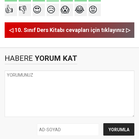
👍
👎
😍
😥
😱
😂
😡
◁ 10. Sınıf Ders Kitabı cevapları için tıklayınız ▷
HABERE
YORUM KAT