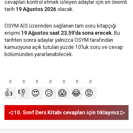
cevapları kontrol etmek isteyen adaylar için en önemli
tarih
19 Ağustos 2026
olacak.
ÖSYM AİS üzerinden sağlanan tam soru kitapçığı
erişimi
19 Ağustos saat 23.59’da sona erecek.
Bu
tarihten sonra adaylar yalnızca ÖSYM tarafından
kamuoyuna açık tutulan yüzde 10’luk soru ve cevap
bölümünden yararlanabilecek.
0
0
0
0
0
0
0
👍
👎
😍
😥
😱
😂
😡
◁ 10. Sınıf Ders Kitabı cevapları için tıklayınız ▷