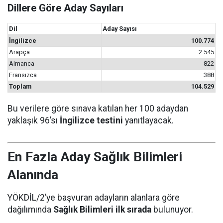
Dillere Göre Aday Sayıları
Dil
Aday Sayısı
İngilizce
100.774
Arapça
2.545
Almanca
822
Fransızca
388
Toplam
104.529
Bu verilere göre sınava katılan her 100 adaydan
yaklaşık 96’sı
İngilizce testini
yanıtlayacak.
En Fazla Aday Sağlık Bilimleri
Alanında
YÖKDİL/2’ye başvuran adayların alanlara göre
dağılımında
Sağlık Bilimleri ilk sırada
bulunuyor.