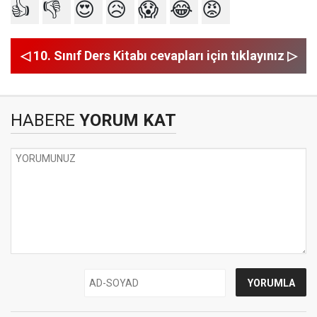
👍
👎
😍
😥
😱
😂
😡
◁ 10. Sınıf Ders Kitabı cevapları için tıklayınız ▷
HABERE
YORUM KAT