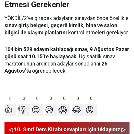
Etmesi Gerekenler
YÖKDİL/2’ye girecek adayların sınavdan önce özellikle
sınav giriş belgesi, geçerli kimlik, bina ve salon
bilgisi ile ulaşım planlarını
kontrol etmeleri gerekiyor.
104 bin 529 adayın katılacağı sınav, 9 Ağustos Pazar
günü saat 10.15’te başlayacak.
Üç saatlik sınav
maratonunun ardından adaylar sonuçlarını
26
Ağustos’ta
öğrenebilecek.
0
0
0
0
0
0
0
👍
👎
😍
😥
😱
😂
😡
◁ 10. Sınıf Ders Kitabı cevapları için tıklayınız ▷