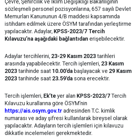
Çevre, Şehircilik ve İklim Değişikliği Bakanlığının
sözleşmeli personel pozisyonlarına, 657 sayılı Devlet
Memurları Kanununun 4/B maddesi kapsamında
istihdam edilmek üzere ÖSYM tarafından yerleştirme
yapılacaktır. Adaylar,
KPSS-2023/7 Tercih
Kılavuzu’na aşağıdaki bağlantıdan
erişebilecektir.
Adaylar tercihlerini,
23-29 Kasım 2023
tarihleri
arasında yapabilecektir. Tercih işlemleri,
23 Kasım
2023
tarihinde saat
10.00'da
başlayacak ve
29 Kasım
2023
tarihinde saat
23.59'da
sona erecektir.
Tercih işlemleri,
Ek’te
yer alan
KPSS-2023/7
Tercih
Kılavuzu kurallarına göre ÖSYM’nin
https://ais.osym.gov.tr
adresinden T.C. kimlik
numarası ve aday şifresi kullanılarak bireysel olarak
yapılacaktır. Adayların tercih işlemleri için kılavuzu
dikkatle incelemeleri gerekmektedir.