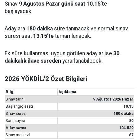
Sınav
9 Ağustos Pazar günü saat 10.15’te
başlayacak.
Adaylara
180 dakika
süre tanınacak ve normal sınav
süresi saat
13.15’te
tamamlanacak.
Ek süre kullanması uygun görülen adaylar ise
30
dakikalık ilave süreden
yararlanabilecek.
2026 YÖKDİL/2 Özet Bilgileri
Bilgi
Açıklama
Sınav tarihi
9 Ağustos 2026 Pazar
Başlangıç saati
10.15
Sınav süresi
180 dakika
Soru sayısı
80
Aday sayısı
104.529
Sınav merkezi
87