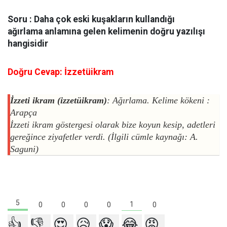
Soru : Daha çok eski kuşakların kullandığı
ağırlama anlamına gelen kelimenin doğru yazılışı
hangisidir
Doğru Cevap: İzzetüikram
İzzeti ikram (izzetüikram)
: Ağırlama. Kelime kökeni :
Arapça
İzzeti ikram göstergesi olarak bize koyun kesip, adetleri
gereğince ziyafetler verdi. (İlgili cümle kaynağı: A.
Saguni)
5
1
0
0
0
0
0
👍
👎
😍
😥
😱
😂
😡