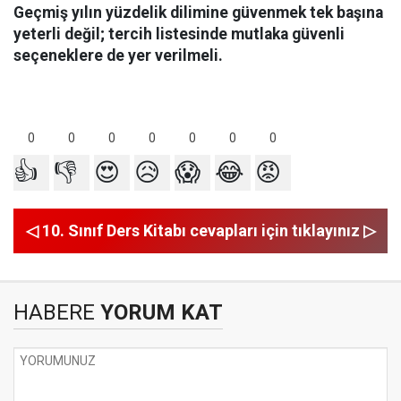
Geçmiş yılın yüzdelik dilimine güvenmek tek başına
yeterli değil; tercih listesinde mutlaka güvenli
seçeneklere de yer verilmeli.
0
0
0
0
0
0
0
👍
👎
😍
😥
😱
😂
😡
◁ 10. Sınıf Ders Kitabı cevapları için tıklayınız ▷
HABERE
YORUM KAT