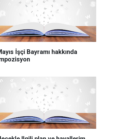
Mayıs İşçi Bayramı hakkında
mpozisyon
ecekle llgili plan ve hayallerim