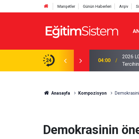
Manşetler
Günün Haberleri
Arşiv
S
AN
i Açıklandı: Sınavla Alan Liseler Yüzde 95,76
2026 LG
24
04:00
Tercihin
Anasayfa
Kompozisyon
Demokrasini
Demokrasinin ön