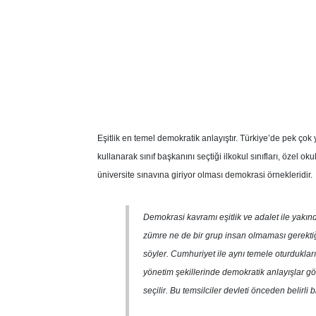
Eşitlik en temel demokratik anlayıştır. Türkiye’de pek çok
kullanarak sınıf başkanını seçtiği ilkokul sınıfları, özel 
üniversite sınavına giriyor olması demokrasi örnekleridir.
Demokrasi kavramı eşitlik ve adalet ile yakında
zümre ne de bir grup insan olmaması gerektiğ
söyler. Cumhuriyet ile aynı temele oturduklar
yönetim şekillerinde demokratik anlayışlar göz
seçilir. Bu temsilciler devleti önceden belirli