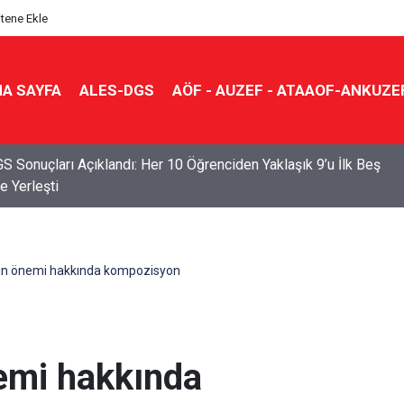
itene Ekle
A SAYFA
ALES-DGS
AÖF - AUZEF - ATAAOF-ANKUZE
S Sonuçları Açıklandı: Her 10 Öğrenciden Yaklaşık 9’u İlk Beş
e Yerleşti
n önemi hakkında kompozisyon
emi hakkında