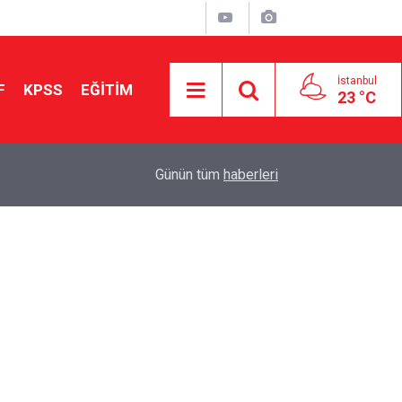
İstanbul
F
KPSS
EĞİTİM
23 °C
Aileniz Sizi İlgi ve Yeteneklerinize Göre Hangi E
01:00
Günün tüm
haberleri
Yönlendiriyor?