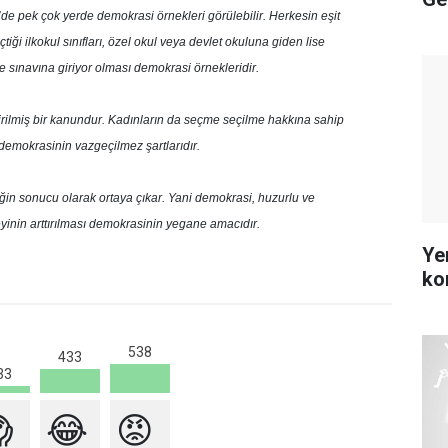
e’de pek çok yerde demokrasi örnekleri görülebilir. Herkesin eşit
iği ilkokul sınıfları, özel okul veya devlet okuluna giden lise
e sınavına giriyor olması demokrasi örnekleridir.
ilmiş bir kanundur. Kadınların da seçme seçilme hakkına sahip
 demokrasinin vazgeçilmez şartlarıdır.
liğin sonucu olarak ortaya çıkar. Yani demokrasi, huzurlu ve
eyinin arttırılması demokrasinin yegane amacıdır.
Yer
ko
538
433
33

😂
😡