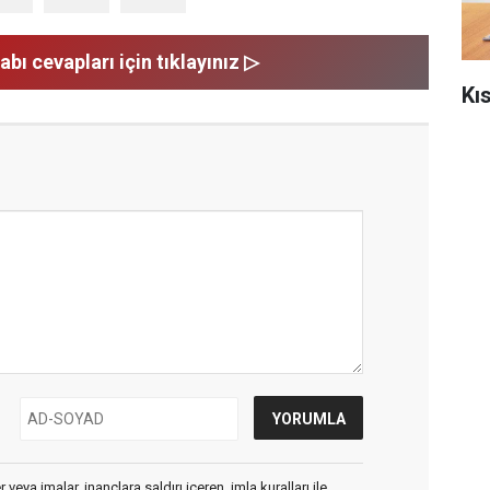
abı cevapları için tıklayınız ▷
Kı
veya imalar, inançlara saldırı içeren, imla kuralları ile