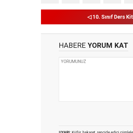
◁ 10. Sınıf Ders Kit
HABERE
YORUM KAT
UYARI:
Küfür, hakaret, rencide edici cümleler 