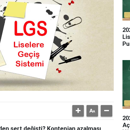
20
Li
Pu
20
Aç
den sert değişti? Kontenjan azalması,