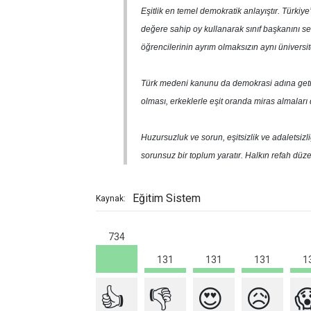
Eşitlik en temel demokratik anlayıştır. Türkiy
değere sahip oy kullanarak sınıf başkanını seçt
öğrencilerinin ayrım olmaksızın aynı üniversit
Türk medeni kanunu da demokrasi adına getir
olması, erkeklerle eşit oranda miras almaları
Huzursuzluk ve sorun, eşitsizlik ve adaletsiz
sorunsuz bir toplum yaratır. Halkın refah düz
Eğitim Sistem
Kaynak:
734
1
131
131
131
👍
👎
😍
😥
