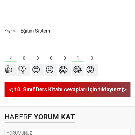
Eğitim Sistem
Kaynak:
2
2
0
0
0
0
0
👍
👎
😍
😥
😱
😂
😡
◁ 10. Sınıf Ders Kitabı cevapları için tıklayınız ▷
HABERE
YORUM KAT