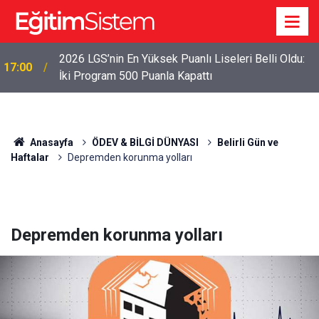
2026 LGS İlk Yerleştirme Verileri Açıklandı: Sınavla
12:45
Alan Liseler Yüzde 95,76 Doldu
Anasayfa
ÖDEV & BİLGİ DÜNYASI
Belirli Gün ve
Haftalar
Depremden korunma yolları
Depremden korunma yolları