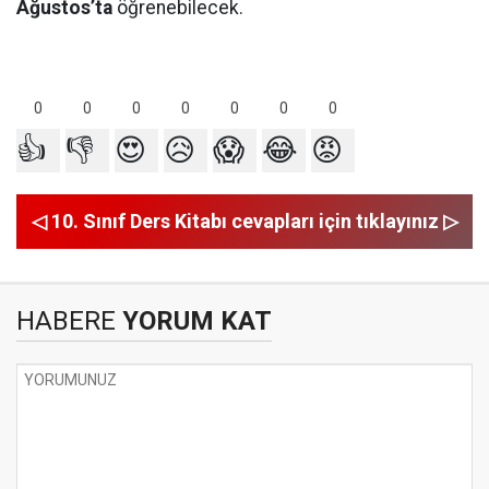
Ağustos’ta
öğrenebilecek.
0
0
0
0
0
0
0
👍
👎
😍
😥
😱
😂
😡
◁ 10. Sınıf Ders Kitabı cevapları için tıklayınız ▷
HABERE
YORUM KAT