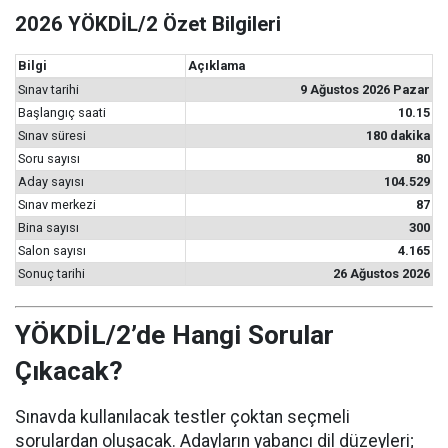
2026 YÖKDİL/2 Özet Bilgileri
Bilgi
Açıklama
Sınav tarihi
9 Ağustos 2026 Pazar
Başlangıç saati
10.15
Sınav süresi
180 dakika
Soru sayısı
80
Aday sayısı
104.529
Sınav merkezi
87
Bina sayısı
300
Salon sayısı
4.165
Sonuç tarihi
26 Ağustos 2026
YÖKDİL/2’de Hangi Sorular
Çıkacak?
Sınavda kullanılacak testler çoktan seçmeli
sorulardan oluşacak. Adayların yabancı dil düzeyleri;