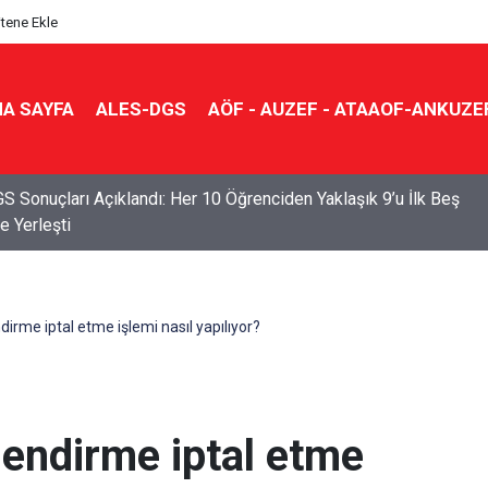
itene Ekle
A SAYFA
ALES-DGS
AÖF - AUZEF - ATAAOF-ANKUZE
S Sonuçları Açıklandı: Her 10 Öğrenciden Yaklaşık 9’u İlk Beş
e Yerleşti
dirme iptal etme işlemi nasıl yapılıyor?
lendirme iptal etme