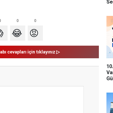
Se
0
0
0

😂
😡
abı cevapları için tıklayınız ▷
10
Va
Gü