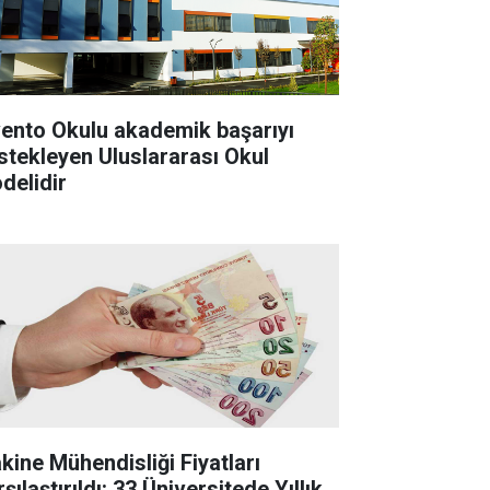
vento Okulu akademik başarıyı
stekleyen Uluslararası Okul
delidir
kine Mühendisliği Fiyatları
şılaştırıldı: 33 Üniversitede Yıllık