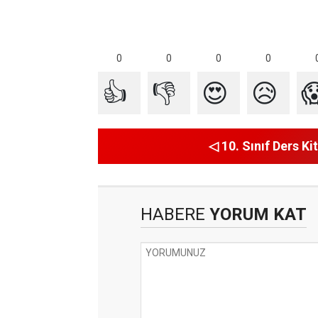
0
0
0
0
👍
👎
😍
😥

◁ 10. Sınıf Ders Kit
HABERE
YORUM KAT