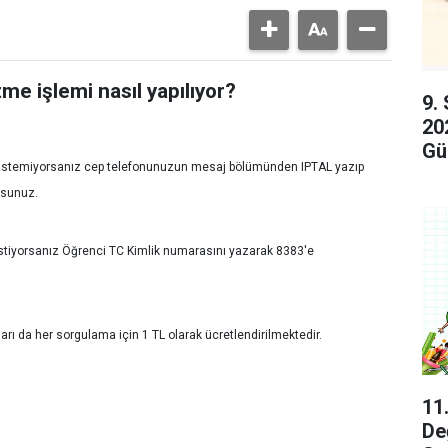
me işlemi nasıl yapılıyor?
9.
20
Gü
 istemiyorsanız cep telefonunuzun mesaj bölümünden IPTAL yazıp
rsunuz.
k istiyorsanız Öğrenci TC Kimlik numarasını yazarak 8383′e
ları da her sorgulama için 1 TL olarak ücretlendirilmektedir.
11
De