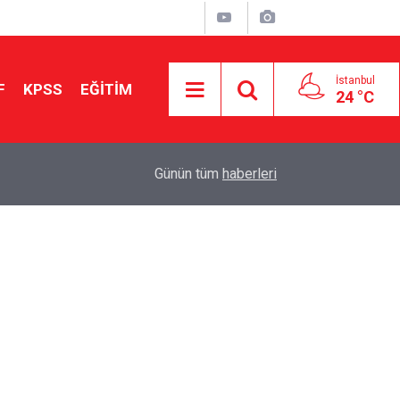
İstanbul
F
KPSS
EĞİTİM
24 °C
Aileniz Sizi İlgi ve Yeteneklerinize Göre Hangi E
01:00
Günün tüm
haberleri
Yönlendiriyor?