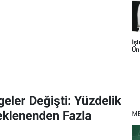
İşl
Ün
eler Değişti: Yüzdelik
eklenenden Fazla
M