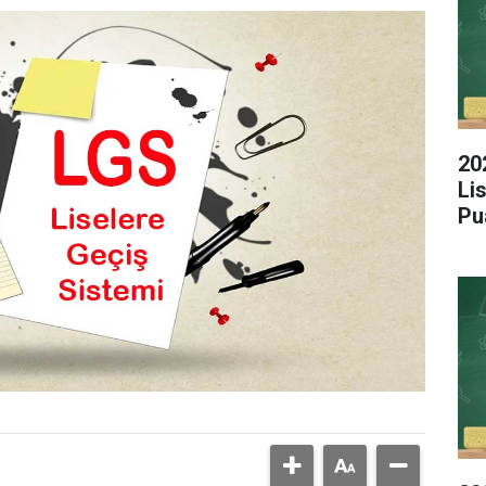
20
Li
Pu