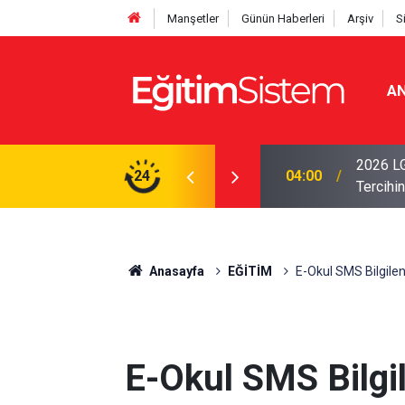
Manşetler
Günün Haberleri
Arşiv
S
AN
i Açıklandı: Sınavla Alan Liseler Yüzde 95,76
2026 LG
24
04:00
Tercihin
Anasayfa
EĞİTİM
E-Okul SMS Bilgilen
E-Okul SMS Bilgi