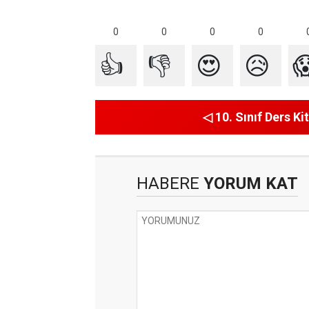
0
0
0
0
👍
👎
😍
😥

◁ 10. Sınıf Ders Kit
HABERE
YORUM KAT