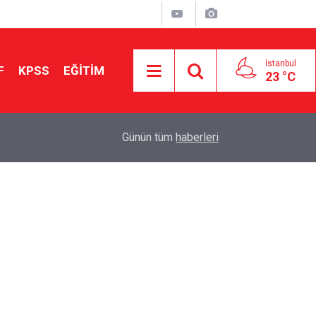
İstanbul
F
KPSS
EĞİTİM
23 °C
Aileniz Sizi İlgi ve Yeteneklerinize Göre Hangi E
01:00
Günün tüm
haberleri
Yönlendiriyor?