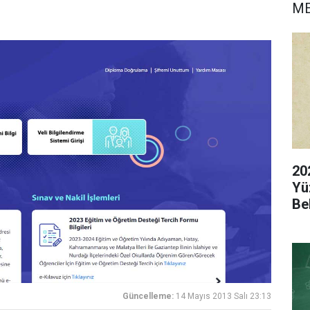
M
20
Yü
Be
Güncelleme:
14 Mayıs 2013 Salı 23:13