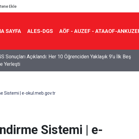
itene Ekle
A SAYFA
ALES-DGS
AÖF - AUZEF - ATAAOF-ANKUZE
S Sonuçları Açıklandı: Her 10 Öğrenciden Yaklaşık 9’u İlk Beş
e Yerleşti
me Sistemi | e-okul.meb.gov.tr
endirme Sistemi | e-