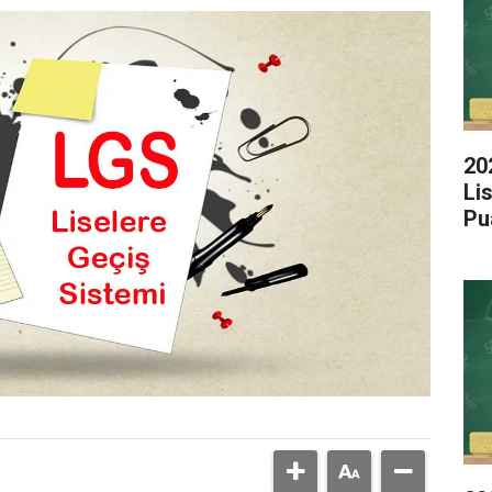
20
Li
Pu