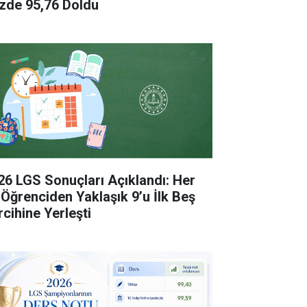
zde 95,76 Doldu
26 LGS Sonuçları Açıklandı: Her
 Öğrenciden Yaklaşık 9’u İlk Beş
rcihine Yerleşti