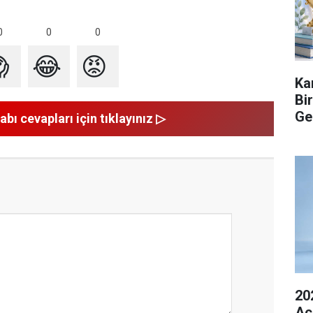
0
0
0

😂
😡
Ka
Bi
Ge
abı cevapları için tıklayınız ▷
20
Açı