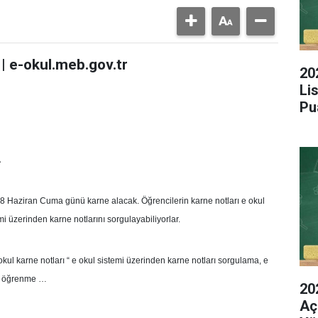
 | e-okul.meb.gov.tr
20
Li
Pu
A
rı 8 Haziran Cuma günü karne alacak. Öğrencilerin karne notları e okul
i üzerinden karne notlarını sorgulayabiliyorlar.
e okul karne notları “ e okul sistemi üzerinden karne notları sorgulama, e
rı öğrenme …
20
Aç