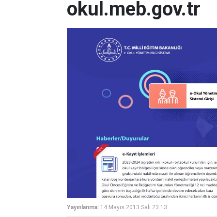
okul.meb.gov.tr
Yayınlanma:
14 Mayıs 2013 Salı 23:13