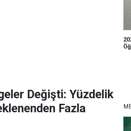
20
Öğ
eler Değişti: Yüzdelik
eklenenden Fazla
M