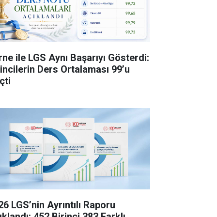
rne ile LGS Aynı Başarıyı Gösterdi:
rincilerin Ders Ortalaması 99’u
çti
26 LGS’nin Ayrıntılı Raporu
klandı: 452 Birinci 383 Farklı