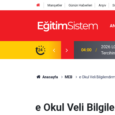
Manşetler
Günün Haberleri
Arşiv
S
AN
i Açıklandı: Sınavla Alan Liseler Yüzde 95,76
2026 LG
24
04:00
Tercihin
Anasayfa
MEB
e Okul Veli Bilgilendir
e Okul Veli Bilgil