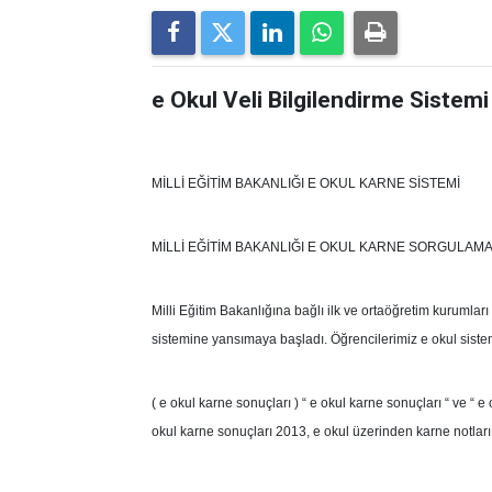
e Okul Veli Bilgilendirme Sistemi
MİLLİ EĞİTİM BAKANLIĞI E OKUL KARNE SİSTEMİ
MİLLİ EĞİTİM BAKANLIĞI E OKUL KARNE SORGULAM
Milli Eğitim Bakanlığına bağlı ilk ve ortaöğretim kurumla
sistemine yansımaya başladı. Öğrencilerimiz e okul sistem
( e okul karne sonuçları ) “ e okul karne sonuçları “ ve “ 
okul karne sonuçları 2013, e okul üzerinden karne notla