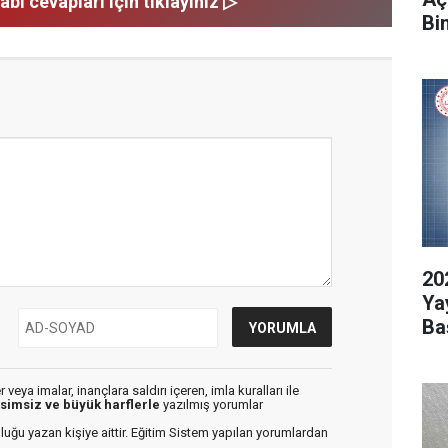
abı cevapları için tıklayınız ▷
Bi
20
Ya
Ba
veya imalar, inançlara saldırı içeren, imla kuralları ile
isimsiz ve büyük harflerle
yazılmış yorumlar
luğu yazan kişiye aittir. Eğitim Sistem yapılan yorumlardan