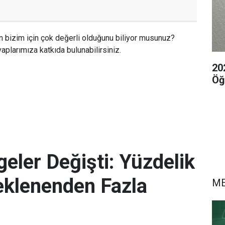
n bizim için çok değerli olduğunu biliyor musunuz?
aplarımıza katkıda bulunabilirsiniz.
20
Öğ
eler Değişti: Yüzdelik
eklenenden Fazla
M