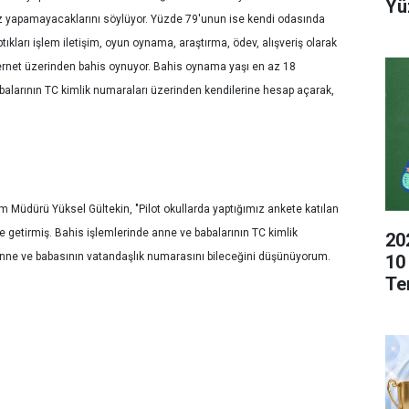
Yü
tsiz yapamayacaklarını söylüyor. Yüzde 79'unun ise kendi odasında
ptıkları işlem iletişim, oyun oynama, araştırma, ödev, alışveriş olarak
nternet üzerinden bahis oynuyor. Bahis oynama yaşı en az 18
alarının TC kimlik numaraları üzerinden kendilerine hesap açarak,
im Müdürü Yüksel Gültekin, "Pilot okullarda yaptığımız ankete katılan
le getirmiş. Bahis işlemlerinde anne ve babalarının TC kimlik
20
in anne ve babasının vatandaşlık numarasını bileceğini düşünüyorum.
10
Te