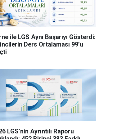
rne ile LGS Aynı Başarıyı Gösterdi:
rincilerin Ders Ortalaması 99’u
çti
26 LGS’nin Ayrıntılı Raporu
klandı: 452 Birinci 383 Farklı