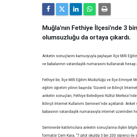
Muğla'nın Fethiye İlçesi'nde 3 bi
olumsuzluğu da ortaya çıkardı.
Anketin sonuçlarını kamuoyuyla paylaşan İlçe Milli Eğit
ve babalarının vatandaşlık numarasını kullanarak hesap a
Fethiye'de, İlçe Milli Eğitim Müdürlüğü ve İlçe Emniyet 
eğitim öğretim yılının başında 'Güvenli ve Bilinçli İnternet
anketin sonuçları, Fethiye Belediyesi Kültür Merkezi'nde
Bilinçli İnternet Kullanımı Semineri'nde açıklandı. Anke
babasının vatandaşlık numarasıyla internet üzerinden hes
Seminerde katılımcılara anketin sonuçlarına ilişkin bilgil
formatör Cem Kara, "7 pilot okulda 3 bin 200 öğrenci ile 