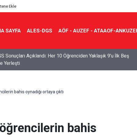
itene Ekle
A SAYFA
ALES-DGS
AÖF - AUZEF - ATAAOF-ANKUZE
S Sonuçları Açıklandı: Her 10 Öğrenciden Yaklaşık 9’u İlk Beş
e Yerleşti
ilerin bahis oynadığı ortaya çıktı
öğrencilerin bahis