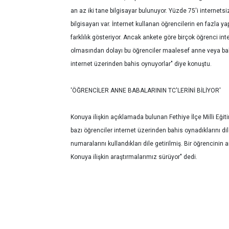
an az iki tane bilgisayar bulunuyor. Yüzde 75'i interne
bilgisayarı var. İnternet kullanan öğrencilerin en fazla ya
farklılık gösteriyor. Ancak ankete göre birçok öğrenci i
olmasından dolayı bu öğrenciler maalesef anne veya bab
internet üzerinden bahis oynuyorlar" diye konuştu.
'ÖĞRENCİLER ANNE BABALARININ TC'LERİNİ BİLİYOR'
Konuya ilişkin açıklamada bulunan Fethiye İlçe Milli Eğit
bazı öğrenciler internet üzerinden bahis oynadıklarını di
numaralarını kullandıkları dile getirilmiş. Bir öğrencin
Konuya ilişkin araştırmalarımız sürüyor" dedi.