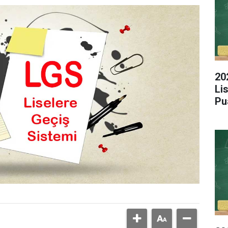
20
Li
Pu