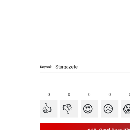
Stargazete
Kaynak:
0
0
0
0
👍
👎
😍
😥
