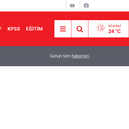
İstanbul
F
KPSS
EĞİTİM
24 °C
Aileniz Sizi İlgi ve Yeteneklerinize Göre Hangi E
01:00
Günün tüm
haberleri
Yönlendiriyor?