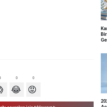
Ka
Bi
Ge
0
0
0

😂
😡
20
Açı