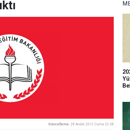
ıktı
M
20
Yü
Be
Güncelleme:
28 Aralık 2012 Cuma 22:38