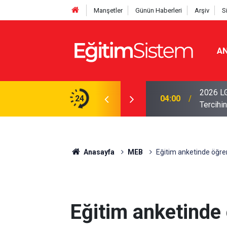
Manşetler
Günün Haberleri
Arşiv
S
AN
i Açıklandı: Sınavla Alan Liseler Yüzde 95,76
2026 LG
24
04:00
Tercihin
Anasayfa
MEB
Eğitim anketinde öğrenc
Eğitim anketinde 