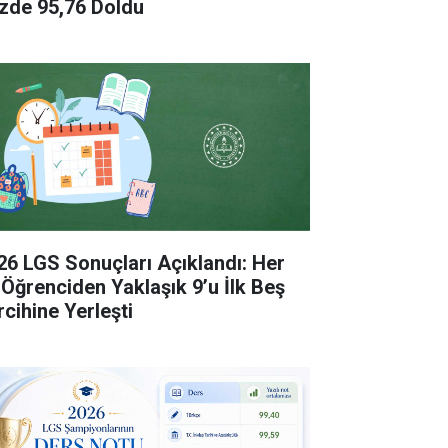
zde 95,76 Doldu
26 LGS Sonuçları Açıklandı: Her
 Öğrenciden Yaklaşık 9’u İlk Beş
rcihine Yerleşti