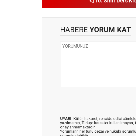
◁ 10. Sınıf Ders Kit
HABERE
YORUM KAT
UYARI:
Küfür, hakaret, rencide edici cümleler 
yazılmamış, Türkçe karakter kullanılmayan,
onaylanmamaktadır.
Yorumların her türlü cezai ve hukuki sorumlu
sorumlu değildir.