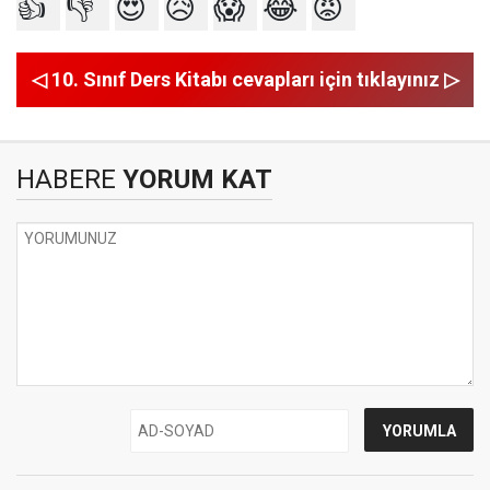
👍
👎
😍
😥
😱
😂
😡
◁ 10. Sınıf Ders Kitabı cevapları için tıklayınız ▷
HABERE
YORUM KAT