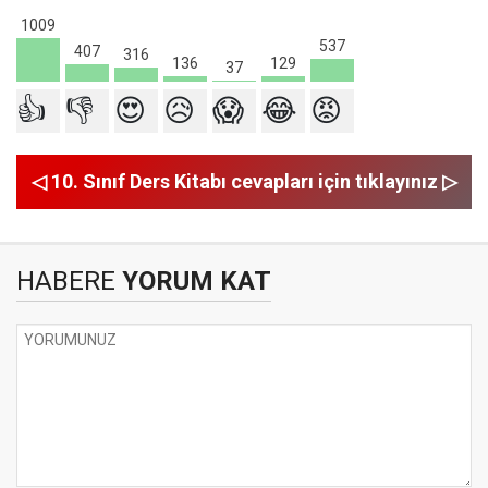
1009
537
407
316
136
129
37
👍
👎
😍
😥
😱
😂
😡
◁ 10. Sınıf Ders Kitabı cevapları için tıklayınız ▷
HABERE
YORUM KAT