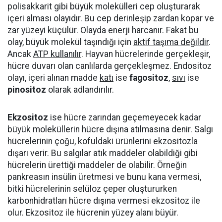
polisakkarit gibi büyük molekülleri cep oluşturarak
içeri alması olayıdır. Bu cep derinleşip zardan kopar ve
zar yüzeyi küçülür. Olayda enerji harcanır. Fakat bu
olay, büyük molekül taşındığı için
aktif taşıma değildir
.
Ancak
ATP kullanılır
. Hayvan hücrelerinde gerçekleşir,
hücre duvarı olan canlılarda gerçekleşmez. Endositoz
olayı, içeri alınan madde
katı
ise
fagositoz
,
sıvı
ise
pinositoz
olarak adlandırılır.
Ekzositoz
ise hücre zarından geçemeyecek kadar
büyük moleküllerin hücre dışına atılmasına denir. Salgı
hücrelerinin çoğu, kofuldaki ürünlerini ekzositozla
dışarı verir. Bu salgılar atık maddeler olabildiği gibi
hücrelerin ürettiği maddeler de olabilir. Örneğin
pankreasın insülin üretmesi ve bunu kana vermesi,
bitki hücrelerinin selüloz çeper oluştururken
karbonhidratları hücre dışına vermesi ekzositoz ile
olur. Ekzositoz ile hücrenin yüzey alanı büyür.