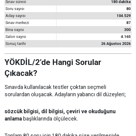
Sınav süresi
180 dakika
Soru sayısı
80
Aday sayısı
104.529
Sınav merkezi
87
Bina sayısı
300
Salon sayısı
4.165
Sonuç tarihi
26 Ağustos 2026
YÖKDİL/2’de Hangi Sorular
Çıkacak?
Sınavda kullanılacak testler çoktan seçmeli
sorulardan oluşacak. Adayların yabancı dil düzeyleri;
sözcük bilgisi, dil bilgisi, çeviri ve okuduğunu
anlama
başlıklarında ölçülecek.
Toplam 80 soru için 180 dakika süre verilmesiyle