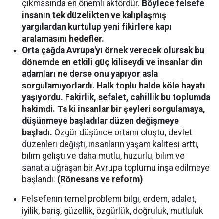
çıkmasında en önemli aktördür.
Böylece felsefe
insanın tek düzelikten ve kalıplaşmış
yargılardan kurtulup yeni fikirlere kapı
aralamasını hedefler.
Orta çağda Avrupa'yı örnek verecek olursak bu
dönemde en etkili güç kiliseydi ve insanlar din
adamları ne derse onu yapıyor asla
sorgulamıyorlardı. Halk toplu halde köle hayatı
yaşıyordu. Fakirlik, sefalet, cahillik bu toplumda
hakimdi. Ta ki insanlar bir şeyleri sorgulamaya,
düşünmeye başladılar düzen değişmeye
başladı.
Özgür düşünce ortamı oluştu, devlet
düzenleri değişti, insanların yaşam kalitesi arttı,
bilim gelişti ve daha mutlu, huzurlu, bilim ve
sanatla uğraşan bir Avrupa toplumu inşa edilmeye
başlandı.
(Rönesans ve reform)
Felsefenin temel problemi bilgi, erdem, adalet,
iyilik, barış, güzellik, özgürlük, doğruluk, mutluluk