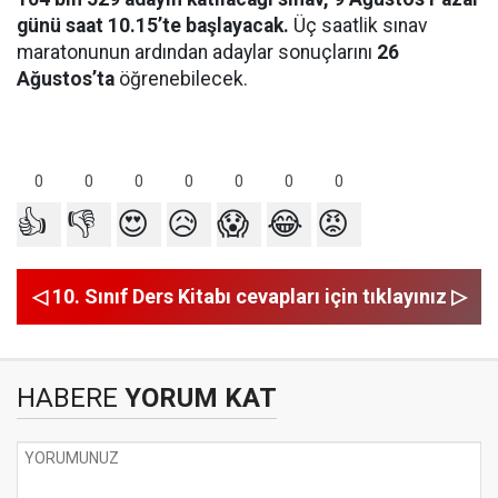
günü saat 10.15’te başlayacak.
Üç saatlik sınav
maratonunun ardından adaylar sonuçlarını
26
Ağustos’ta
öğrenebilecek.
0
0
0
0
0
0
0
👍
👎
😍
😥
😱
😂
😡
◁ 10. Sınıf Ders Kitabı cevapları için tıklayınız ▷
HABERE
YORUM KAT