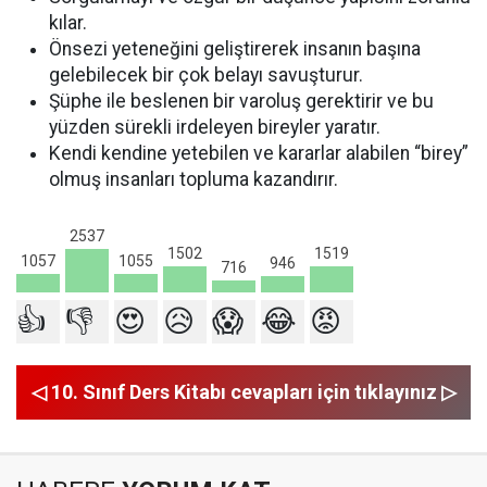
kılar.
Önsezi yeteneğini geliştirerek insanın başına
gelebilecek bir çok belayı savuşturur.
Şüphe ile beslenen bir varoluş gerektirir ve bu
yüzden sürekli irdeleyen bireyler yaratır.
Kendi kendine yetebilen ve kararlar alabilen “birey”
olmuş insanları topluma kazandırır.
2537
1519
1502
1057
1055
946
716
👍
👎
😍
😥
😱
😂
😡
◁ 10. Sınıf Ders Kitabı cevapları için tıklayınız ▷