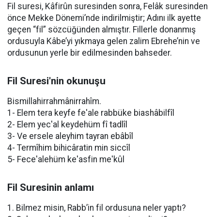
Fil suresi, Kâfirûn suresinden sonra, Felâk suresinden
önce Mekke Dönemi’nde indirilmiştir; Adını ilk ayette
geçen “fil” sözcüğünden almıştır. Fillerle donanmış
ordusuyla Kâbe’yi yıkmaya gelen zalim Ebrehe’nin ve
ordusunun yerle bir edilmesinden bahseder.
Fil Suresi'nin okunuşu
Bismillahirrahmânirrahîm.
1- Elem tera keyfe fe'ale rabbüke biashâbilfîl
2- Elem yec'al keydehüm fî tadlîl
3- Ve ersele aleyhim tayran ebâbîl
4- Termîhim bihicâratin min siccîl
5- Fece'alehüm ke'asfin me'kûl
Fil Suresinin anlamı
1. Bilmez misin, Rabb’in fil ordusuna neler yaptı?