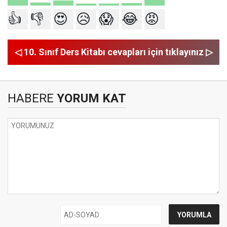
👍
👎
😍
😥
😱
😂
😡
◁ 10. Sınıf Ders Kitabı cevapları için tıklayınız ▷
HABERE
YORUM KAT