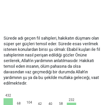
Sürede adı geçen fil sahipleri, hakikatın düşmanı olan
süper şer güçleri temsil eder. Sürede esas verilmek
istenen konulardan birisi şu ol­malı: Ebabil kuşları ile fil
sahiplerinin nasıl perişan edildiği göz­ler Önüne
serilerek, Allah’ın yardımının anlatılmasıdır. Hakikati
temsil eden insanın, ölüm pahasına da olsa
davasından vaz geçmediği bir durumda Allah’ın
yardımının şu ya da bu şekil­de mutlaka geleceği, vaat
edilmektedir.
432
232
104
68
58
42
40