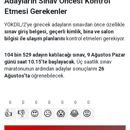
Adayların Sınav Öncesi Kontrol
Etmesi Gerekenler
YÖKDİL/2’ye girecek adayların sınavdan önce özellikle
sınav giriş belgesi, geçerli kimlik, bina ve salon
bilgisi ile ulaşım planlarını
kontrol etmeleri gerekiyor.
104 bin 529 adayın katılacağı sınav, 9 Ağustos Pazar
günü saat 10.15’te başlayacak.
Üç saatlik sınav
maratonunun ardından adaylar sonuçlarını
26
Ağustos’ta
öğrenebilecek.
0
0
0
0
0
0
0
👍
👎
😍
😥
😱
😂
😡