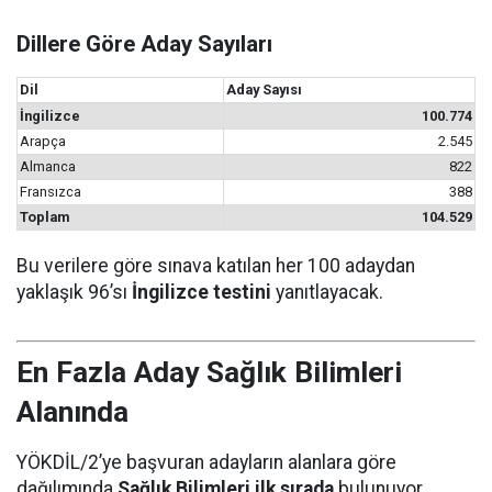
Dillere Göre Aday Sayıları
Dil
Aday Sayısı
İngilizce
100.774
Arapça
2.545
Almanca
822
Fransızca
388
Toplam
104.529
Bu verilere göre sınava katılan her 100 adaydan
yaklaşık 96’sı
İngilizce testini
yanıtlayacak.
En Fazla Aday Sağlık Bilimleri
Alanında
YÖKDİL/2’ye başvuran adayların alanlara göre
dağılımında
Sağlık Bilimleri ilk sırada
bulunuyor.