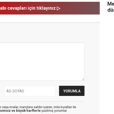
Me
abı cevapları için tıklayınız ▷
dü
veya imalar, inançlara saldırı içeren, imla kuralları ile
isimsiz ve büyük harflerle
yazılmış yorumlar