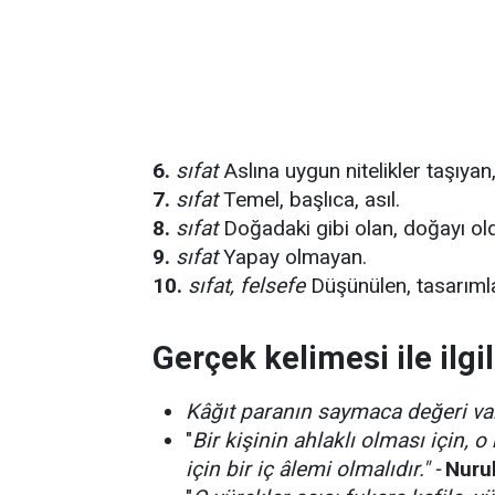
6.
sıfat
Aslına uygun nitelikler taşıyan,
7.
sıfat
Temel, başlıca, asıl.
8.
sıfat
Doğadaki gibi olan, doğayı old
9.
sıfat
Yapay olmayan.
10.
sıfat, felsefe
Düşünülen, tasarımla
Gerçek kelimesi ile ilgi
Kâğıt paranın saymaca değeri var
"
Bir kişinin ahlaklı olması için,
için bir iç âlemi olmalıdır." -
Nuru