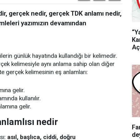
ir, gerçek nedir, gerçek TDK anlamı nedir,
cümleleri yazımızın devamından
“Y
Ka
Aç
ilerin günlük hayatında kullandığı bir kelimedir.
erçek kelimesiyle aynı anlama sahip olan diğer
İşte gerçek kelimesinin eş anlamları:
mına gelir.
mında kullanılır.
lamına gelir.
nlamlısı nedir
Fa
de
sı:
asıl, başlıca, ciddi, doğru