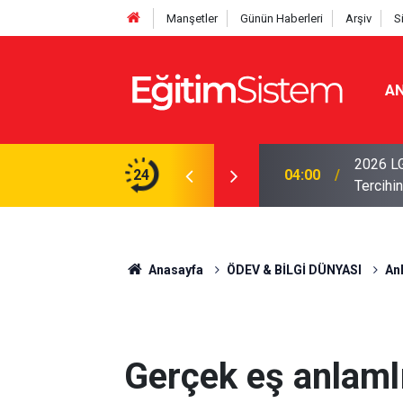
Manşetler
Günün Haberleri
Arşiv
S
AN
i Açıklandı: Sınavla Alan Liseler Yüzde 95,76
2026 LG
24
04:00
Tercihin
Anasayfa
ÖDEV & BİLGİ DÜNYASI
Anl
Gerçek eş anlamlı