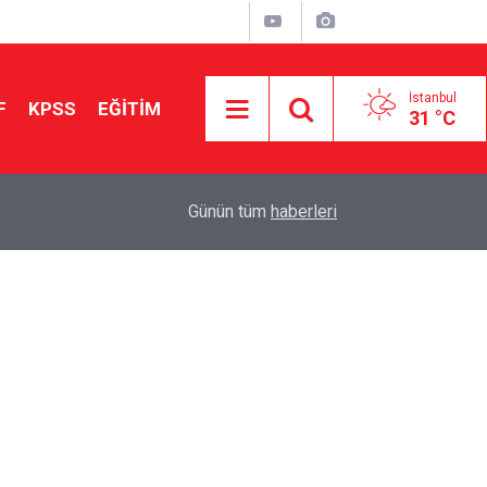
İstanbul
F
KPSS
EĞİTİM
31 °C
Aileniz Sizi İlgi ve Yeteneklerinize Göre Hangi E
01:00
Günün tüm
haberleri
Yönlendiriyor?