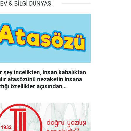
EV & BİLGİ DÜNYASI
r şey incelikten, insan kabalıktan
rılır atasözünü nezaketin insana
tığı özellikler açısından
rumlayınız