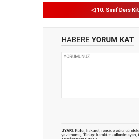
◁ 10. Sınıf Ders Kit
HABERE
YORUM KAT
UYARI:
Küfür, hakaret, rencide edici cümleler 
yazılmamış, Türkçe karakter kullanılmayan,