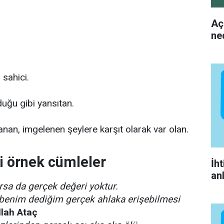
Aç
ne
 sahici.
uğu gibi yansıtan.
nan, imgelenen şeylere karşıt olarak var olan.
li örnek cümleler
İh
an
sa da gerçek değeri yoktur.
 o benim dediğim gerçek ahlaka erişebilmesi
llah Ataç