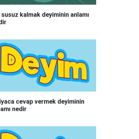
 susuz kalmak deyiminin anlamı
dir
tiyaca cevap vermek deyiminin
lamı nedir