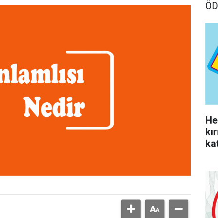
ÖD
He
kı
kat
yo