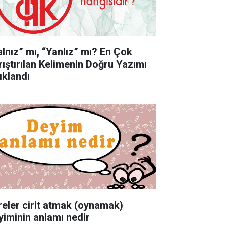
alnız” mı, “Yanlız” mı? En Çok
rıştırılan Kelimenin Doğru Yazımı
ıklandı
reler cirit atmak (oynamak)
yiminin anlamı nedir