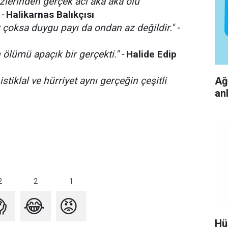
üzlerinden gerçek acı aka aka ölü
-
Halikarnas Balıkçısı
 çoksa duygu payı da ondan az değildir." -
ölümü apaçık bir gerçekti." -
Halide Edip
Ağ
istiklal ve hürriyet aynı gerçeğin çeşitli
an
2
2
1

😂
😡
Hü