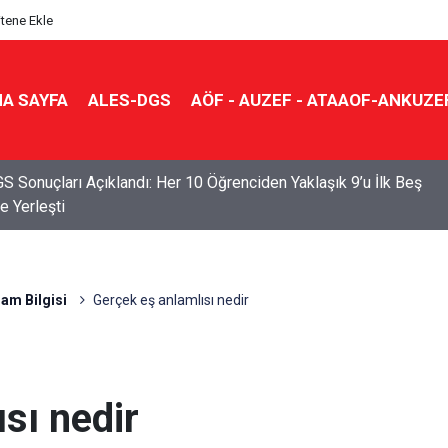
itene Ekle
A SAYFA
ALES-DGS
AÖF - AUZEF - ATAAOF-ANKUZE
S Sonuçları Açıklandı: Her 10 Öğrenciden Yaklaşık 9’u İlk Beş
e Yerleşti
am Bilgisi
Gerçek eş anlamlısı nedir
sı nedir