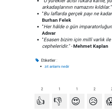
"
O yürekler acısı fukara kafile, y
arkadaşlarının namazını kıldılar." 
"
Bu laflarda gerçek payı ne kadar
Burhan Felek
"
Her hâlde o gün imparatorluğun 
Adıvar
"
Esasen bizim için millî varlık ile 
cepheleridir." -
Mehmet Kaplan
Etiketler :
zıt anlamı nedir
2
2
1
1
👍
👎
😍
😥
