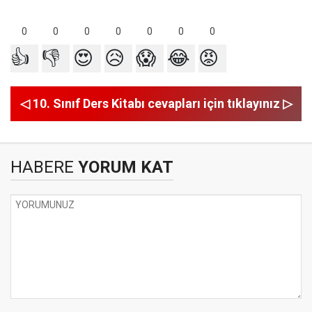
0
0
0
0
0
0
0
👍
👎
😍
😥
😱
😂
😡
◁ 10. Sınıf Ders Kitabı cevapları için tıklayınız ▷
HABERE
YORUM KAT