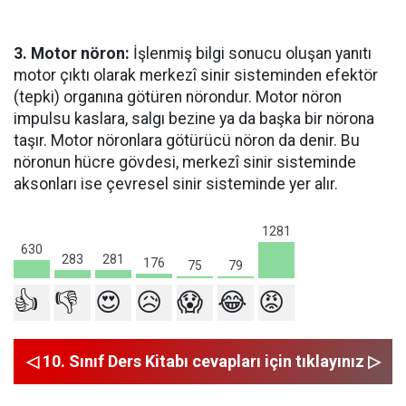
3. Motor nöron:
İşlenmiş bilgi sonucu oluşan yanıtı
motor çıktı olarak merkezî sinir sisteminden efektör
(tepki) organına götüren nörondur. Motor nöron
impulsu kaslara, salgı bezine ya da başka bir nörona
taşır. Motor nöronlara götürücü nöron da denir. Bu
nöronun hücre gövdesi, merkezî sinir sisteminde
aksonları ise çevresel sinir sisteminde yer alır.
1281
630
283
281
176
79
75
👍
👎
😍
😥
😱
😂
😡
◁ 10. Sınıf Ders Kitabı cevapları için tıklayınız ▷