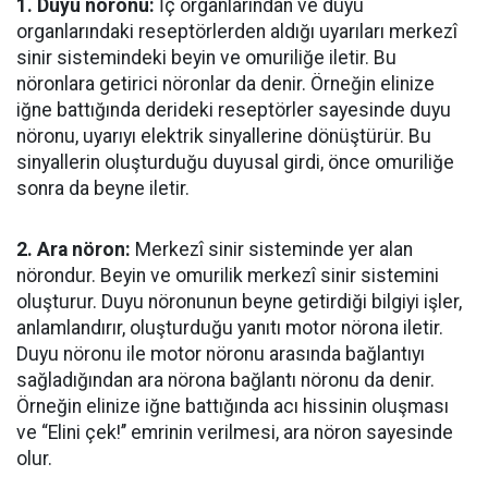
1. Duyu nöronu:
İç organlarından ve duyu
organlarındaki reseptörlerden aldığı uyarıları merkezî
sinir sistemindeki beyin ve omuriliğe iletir. Bu
nöronlara getirici nöronlar da denir. Örneğin elinize
iğne battığında derideki reseptörler sayesinde duyu
nöronu, uyarıyı elektrik sinyallerine dönüştürür. Bu
sinyallerin oluşturduğu duyusal girdi, önce omuriliğe
sonra da beyne iletir.
2. Ara nöron:
Merkezî sinir sisteminde yer alan
nörondur. Beyin ve omurilik merkezî sinir sistemini
oluşturur. Duyu nöronunun beyne getirdiği bilgiyi işler,
anlamlandırır, oluşturduğu yanıtı motor nörona iletir.
Duyu nöronu ile motor nöronu arasında bağlantıyı
sağladığından ara nörona bağlantı nöronu da denir.
Örneğin elinize iğne battığında acı hissinin oluşması
ve “Elini çek!’’ emrinin verilmesi, ara nöron sayesinde
olur.