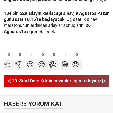
104 bin 529 adayın katılacağı sınav, 9 Ağustos Pazar
günü saat 10.15’te başlayacak.
Üç saatlik sınav
maratonunun ardından adaylar sonuçlarını
26
Ağustos’ta
öğrenebilecek.
0
0
0
0
0
0
0
👍
👎
😍
😥
😱
😂
😡
◁ 10. Sınıf Ders Kitabı cevapları için tıklayınız ▷
HABERE
YORUM KAT