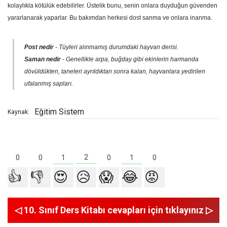
kolaylıkla kötülük edebilirler. Üstelik bunu, senin onlara duyduğun güvenden
yararlanarak yaparlar. Bu bakımdan herkesi dost sanma ve onlara inanma.
Post nedir
- Tüyleri alınmamış durumdaki hayvan derisi.
Saman nedir
- Genellikle arpa, buğday gibi ekinlerin harmanda
dövüldükten, taneleri ayrıldıktan sonra kalan, hayvanlara yedirilen
ufalanmış sapları.
Eğitim Sistem
Kaynak:
2
1
1
0
0
0
0
👍
👎
😍
😥
😱
😂
😡
◁ 10. Sınıf Ders Kitabı cevapları için tıklayınız ▷