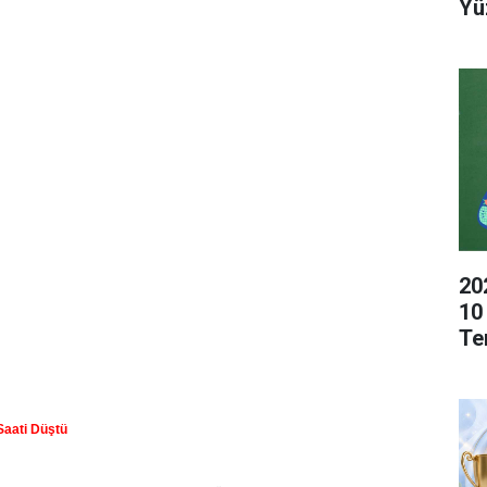
Yü
20
10
Te
Saati Düştü