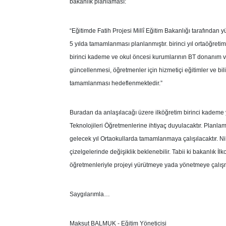
bakanlık planlaması:
“Eğitimde Fatih Projesi Millî Eğitim Bakanlığı tarafından 
5 yılda tamamlanması planlanmıştır. birinci yıl ortaöğretim 
birinci kademe ve okul öncesi kurumlarının BT donanım ve y
güncellenmesi, öğretmenler için hizmetiçi eğitimler ve bilin
tamamlanması hedeflenmektedir.”
Buradan da anlaşılacağı üzere ilköğretim birinci kademe 
Teknolojileri Öğretmenlerine ihtiyaç duyulacaktır. Planla
gelecek yıl Ortaokullarda tamamlanmaya çalışılacaktır. N
çizelgelerinde değişiklik beklenebilir. Tabii ki bakanlık İ
öğretmenleriyle projeyi yürütmeye yada yönetmeye çalı
Saygılarımla…
Maksut BALMUK - Eğitim Yöneticisi