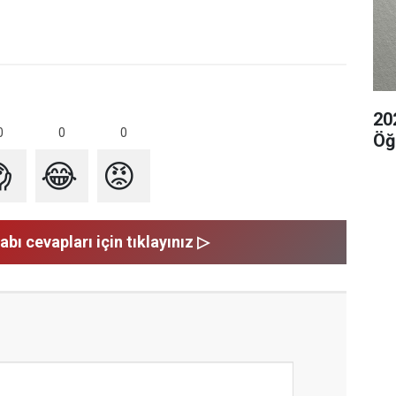
20
0
0
0
Öğ

😂
😡
abı cevapları için tıklayınız ▷