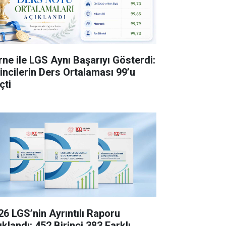
rne ile LGS Aynı Başarıyı Gösterdi:
rincilerin Ders Ortalaması 99’u
çti
26 LGS’nin Ayrıntılı Raporu
klandı: 452 Birinci 383 Farklı