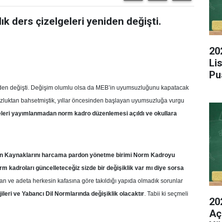
k ders çizelgeleri yeniden değişti.
20
Li
Pu
niden değişti. Değişim olumlu olsa da MEB’in uyumsuzluğunu kapatacak
suzluktan bahsetmiştik, yıllar öncesinden başlayan uyumsuzluğa vurgu
eleri yayımlanmadan norm kadro düzenlemesi açıldı ve okullara
an Kaynaklarını harcama pardon yönetme birimi Norm Kadroyu
 kadroları güncelleteceğiz sizde bir değişiklik var mı diye sorsa
nan ve adeta herkesin kafasına göre takıldığı yapıda olmadık sorunlar
ileri ve Yabancı Dil Normlarında değişiklik olacaktır
. Tabii ki seçmeli
20
Aç