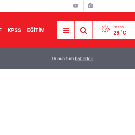
İstanbul
F
KPSS
EĞİTİM
28 °C
Aileniz Sizi İlgi ve Yeteneklerinize Göre Hangi E
01:00
Günün tüm
haberleri
Yönlendiriyor?