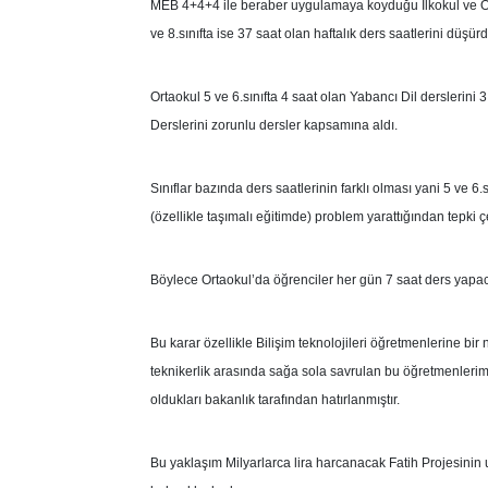
MEB 4+4+4 ile beraber uygulamaya koyduğu İlkokul ve Orta
ve 8.sınıfta ise 37 saat olan haftalık ders saatlerini düşürd
Ortaokul 5 ve 6.sınıfta 4 saat olan Yabancı Dil derslerini 3
Derslerini zorunlu dersler kapsamına aldı.
Sınıflar bazında ders saatlerinin farklı olması yani 5 ve 6.s
(özellikle taşımalı eğitimde) problem yarattığından tepki ç
Böylece Ortaokul’da öğrenciler her gün 7 saat ders yapac
Bu karar özellikle Bilişim teknolojileri öğretmenlerine bir
teknikerlik arasında sağa sola savrulan bu öğretmenlerim
oldukları bakanlık tarafından hatırlanmıştır.
Bu yaklaşım Milyarlarca lira harcanacak Fatih Projesinin uy