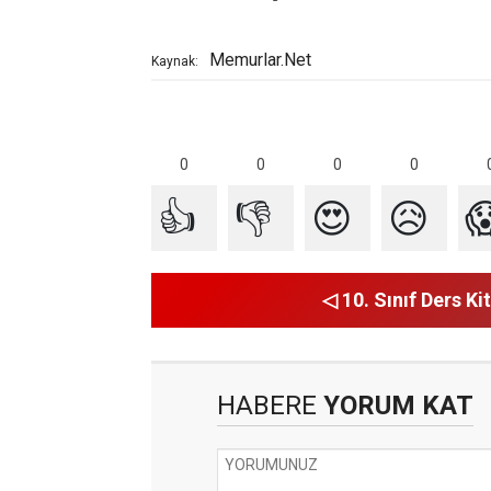
Memurlar.Net
Kaynak:
0
0
0
0
👍
👎
😍
😥

◁ 10. Sınıf Ders Kit
HABERE
YORUM KAT