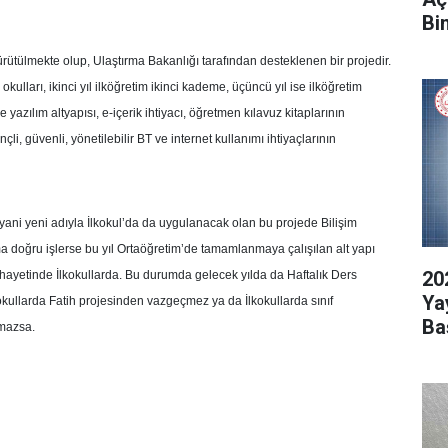
Bi
yürütülmekte olup, Ulaştırma Bakanlığı tarafından desteklenen bir projedir.
okulları, ikinci yıl ilköğretim ikinci kademe, üçüncü yıl ise ilköğretim
azılım altyapısı, e-içerik ihtiyacı, öğretmen kılavuz kitaplarının
çli, güvenli, yönetilebilir BT ve internet kullanımı ihtiyaçlarının
yani yeni adıyla İlkokul’da da uygulanacak olan bu projede Bilişim
ma doğru işlerse bu yıl Ortaöğretim’de tamamlanmaya çalışılan alt yapı
20
ihayetinde İlkokullarda. Bu durumda gelecek yılda da Haftalık Ders
Ya
lkokullarda Fatih projesinden vazgeçmez ya da İlkokullarda sınıf
Ba
şmazsa.