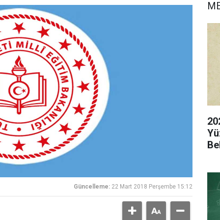
M
20
Yü
Be
Güncelleme:
22 Mart 2018 Perşembe 15:12