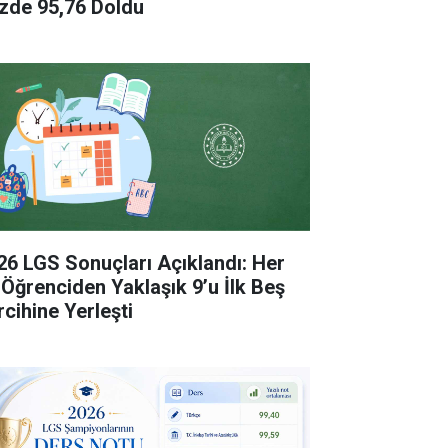
zde 95,76 Doldu
26 LGS Sonuçları Açıklandı: Her
 Öğrenciden Yaklaşık 9’u İlk Beş
rcihine Yerleşti