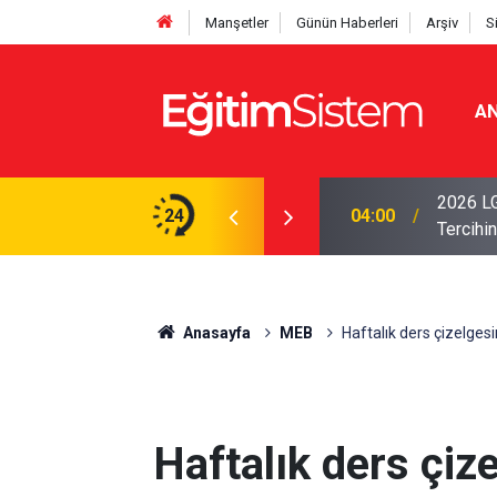
Manşetler
Günün Haberleri
Arşiv
S
AN
i Açıklandı: Sınavla Alan Liseler Yüzde 95,76
2026 LG
24
04:00
Tercihin
Anasayfa
MEB
Haftalık ders çizelgesi
Haftalık ders çiz