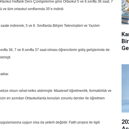
okul Haftalık Ders Çizelgelerine göre Ortaokul 5 ve 6.sınıfta 36 saat, 7
ü ve tüm ortaokul sınıflarında 35’e indirdi.
 saate indirerek, 5 ve 6. Sınıflarda Bilişim Teknolojileri ve Yazılım
Ka
Bi
Ge
ınıfta 36, 7 ve 8.sınıfta 37 saat olması öğrencilerin gidiş gelişlerinde de
ekmişti.
aklar.
 nebze olsun rahat nefes aldırmıştır. Maalesef öğretmenlik, formatörlük ve
izin en azından Ortaokullarda konulan zorunlu dersler ile öğretmen
20
gulamasına uygun olsa da yeterli değildir. Fatih projesi ile ilgili
Açı