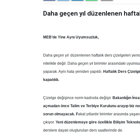
Daha geçen yıl düzenlenen haftalı
MEB’de Yine Aynı Uyumsuzluk,
Daha geçen yıl
düzenlenen haftalık ders çizelgeleri ye
nitelikte değil. Daha geçen yıl birimler arasındaki uyum
yaparak. Aynı hata yeniden yapıldı.
Haftalık Ders Çizelg
kapatıldı.
Çizelge değişince norm kadroda değişir.
Bakanlığın İns
açmadan önce Talim ve Terbiye Kurulunu arayıp biz norm
sorun olmayacak. F
akat yıllardır birimler arasında yaşa
çıkıyor.
Yeni düzenlemeye göre özellikle Bilişim Teknoloj
derslere dayalı oluşturulan ders saatlerinde de.