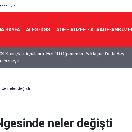
itene Ekle
A SAYFA
ALES-DGS
AÖF - AUZEF - ATAAOF-ANKUZE
S Sonuçları Açıklandı: Her 10 Öğrenciden Yaklaşık 9’u İlk Beş
e Yerleşti
nde neler değişti
elgesinde neler değişti