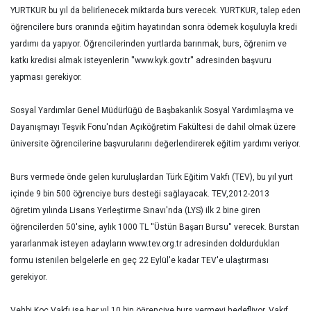
YURTKUR bu yıl da belirlenecek miktarda burs verecek. YURTKUR, talep eden
öğrencilere burs oranında eğitim hayatından sonra ödemek koşuluyla kredi
yardımı da yapıyor. Öğrencilerinden yurtlarda barınmak, burs, öğrenim ve
katkı kredisi almak isteyenlerin ''www.kyk.gov.tr'' adresinden başvuru
yapması gerekiyor.
Sosyal Yardımlar Genel Müdürlüğü de Başbakanlık Sosyal Yardımlaşma ve
Dayanışmayı Teşvik Fonu'ndan Açıköğretim Fakültesi de dahil olmak üzere
üniversite öğrencilerine başvurularını değerlendirerek eğitim yardımı veriyor.
Burs vermede önde gelen kuruluşlardan Türk Eğitim Vakfı (TEV), bu yıl yurt
içinde 9 bin 500 öğrenciye burs desteği sağlayacak. TEV,2012-2013
öğretim yılında Lisans Yerleştirme Sınavı'nda (LYS) ilk 2 bine giren
öğrencilerden 50'sine, aylık 1000 TL ''Üstün Başarı Bursu'' verecek. Burstan
yararlanmak isteyen adayların www.tev.org.tr adresinden doldurdukları
formu istenilen belgelerle en geç 22 Eylül'e kadar TEV'e ulaştırması
gerekiyor.
Vehbi Koç Vakfı ise her yıl 10 bin öğrenciye burs vermeyi hedefliyor. Vakıf,