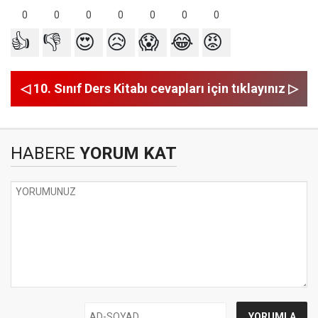
0
0
0
0
0
0
0
👍
👎
😍
😥
😱
😂
😡
◁ 10. Sınıf Ders Kitabı cevapları için tıklayınız ▷
HABERE
YORUM KAT