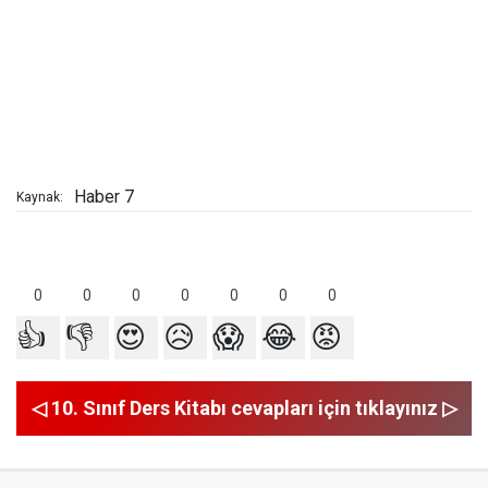
Haber 7
Kaynak:
0
0
0
0
0
0
0
👍
👎
😍
😥
😱
😂
😡
◁ 10. Sınıf Ders Kitabı cevapları için tıklayınız ▷