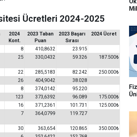
Ok
Mi
itesi Ücretleri 2024-2025
n
2024
2023 Taban
2023 Başarı
2024 Ücret
Kont.
Puan
Sırası
8
410,8632
23.915
25
330,0432
59.326
187.500₺
22
285,5183
82.242
250.000₺
26
404,9042
38.028
Fi
8
374,0142
95.220
Üni
123
373,6392
96.089
175.000₺
16
371,2361
101.731
125.000₺
7
364,0799
119.727
30
363,654
120.865
350.000₺
6
352,6422
152.768