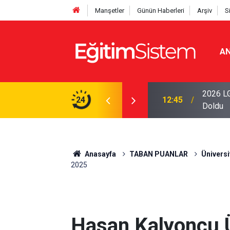
Manşetler
Günün Haberleri
Arşiv
S
AN
iseleri Belli Oldu: İki Program 500 Puanla
2026 LG
24
12:45
Doldu
Anasayfa
TABAN PUANLAR
Üniversi
2025
Hasan Kalyoncu Ün