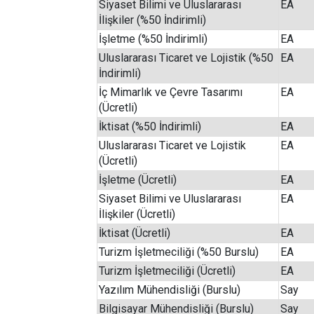
Siyaset Bilimi ve Uluslararası
EA
İlişkiler (%50 İndirimli)
İşletme (%50 İndirimli)
EA
Uluslararası Ticaret ve Lojistik (%50
EA
İndirimli)
İç Mimarlık ve Çevre Tasarımı
EA
(Ücretli)
İktisat (%50 İndirimli)
EA
Uluslararası Ticaret ve Lojistik
EA
(Ücretli)
İşletme (Ücretli)
EA
Siyaset Bilimi ve Uluslararası
EA
İlişkiler (Ücretli)
İktisat (Ücretli)
EA
Turizm İşletmeciliği (%50 Burslu)
EA
Turizm İşletmeciliği (Ücretli)
EA
Yazılım Mühendisliği (Burslu)
Say
Bilgisayar Mühendisliği (Burslu)
Say