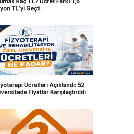
umak Kaç TL? Ücret Farkı 1,6
lyon TL’yi Geçti
zyoterapi Ücretleri Açıklandı: 52
versitede Fiyatlar Karşılaştırıldı