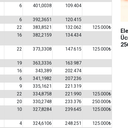
6
401,0038
109.404
6
392,3651
120.415
22
383,8521
132.062
125.000₺
El
16
382,2159
134.434
Üc
25
22
373,3308
147.615
125.000₺
19
363,3336
163.987
16
343,389
202.474
6
341,1982
207.236
9
335,1621
221.319
22
334,8758
221.990
125.000₺
20
330,2748
233.376
250.000₺
10
327,8284
239.645
125.000₺
4
324,6106
248.251
125.000₺