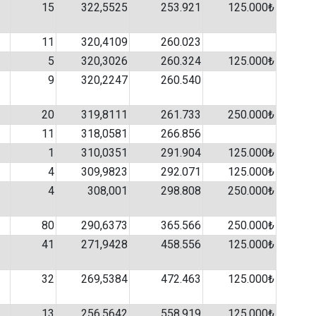
15
322,5525
253.921
125.000₺
11
320,4109
260.023
5
320,3026
260.324
125.000₺
9
320,2247
260.540
20
319,8111
261.733
250.000₺
11
318,0581
266.856
1
310,0351
291.904
125.000₺
4
309,9823
292.071
125.000₺
4
308,001
298.808
250.000₺
80
290,6373
365.566
250.000₺
41
271,9428
458.556
125.000₺
32
269,5384
472.463
125.000₺
13
256,5642
558.919
125.000₺