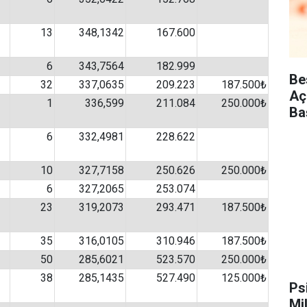
13
348,1342
167.600
6
343,7564
182.999
Be
32
337,0635
209.223
187.500₺
Aç
1
336,599
211.084
250.000₺
Ba
6
332,4981
228.622
10
327,7158
250.626
250.000₺
6
327,2065
253.074
23
319,2073
293.471
187.500₺
35
316,0105
310.946
187.500₺
50
285,6021
523.570
250.000₺
38
285,1435
527.490
125.000₺
Ps
Mi