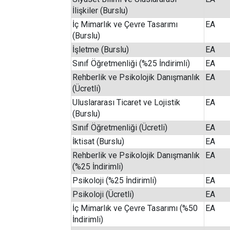
İlişkiler (Burslu)
İç Mimarlık ve Çevre Tasarımı
EA
(Burslu)
İşletme (Burslu)
EA
Sınıf Öğretmenliği (%25 İndirimli)
EA
Rehberlik ve Psikolojik Danışmanlık
EA
(Ücretli)
Uluslararası Ticaret ve Lojistik
EA
(Burslu)
Sınıf Öğretmenliği (Ücretli)
EA
İktisat (Burslu)
EA
Rehberlik ve Psikolojik Danışmanlık
EA
(%25 İndirimli)
Psikoloji (%25 İndirimli)
EA
Psikoloji (Ücretli)
EA
İç Mimarlık ve Çevre Tasarımı (%50
EA
İndirimli)