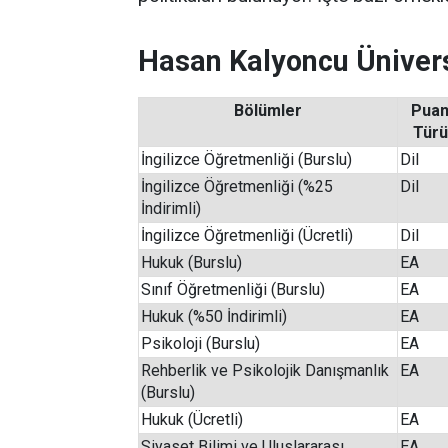
Hasan Kalyoncu Ünivers
Bölümler
Pua
Türü
İngilizce Öğretmenliği (Burslu)
Dil
İngilizce Öğretmenliği (%25
Dil
İndirimli)
İngilizce Öğretmenliği (Ücretli)
Dil
Hukuk (Burslu)
EA
Sınıf Öğretmenliği (Burslu)
EA
Hukuk (%50 İndirimli)
EA
Psikoloji (Burslu)
EA
Rehberlik ve Psikolojik Danışmanlık
EA
(Burslu)
Hukuk (Ücretli)
EA
Siyaset Bilimi ve Uluslararası
EA