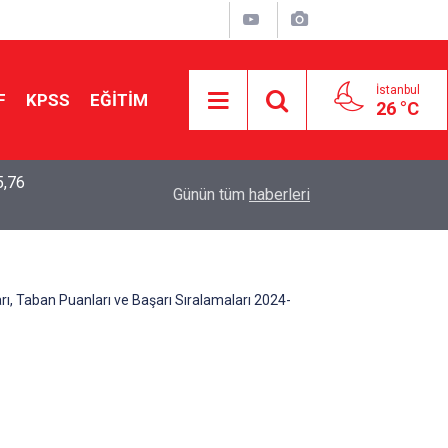
İstanbul
F
KPSS
EĞİTİM
26 °C
5,76
2026 LGS Sonuçları Açıklandı: Her 10 Öğrenciden
04:00
Günün tüm
haberleri
Tercihine Yerleşti
rı, Taban Puanları ve Başarı Sıralamaları 2024-