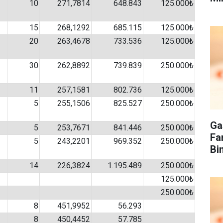
10
271,7814
648.843
125.000₺
15
268,1292
685.115
125.000₺
20
263,4678
733.536
125.000₺
30
262,8892
739.839
250.000₺
11
257,1581
802.736
125.000₺
5
255,1506
825.527
250.000₺
Ga
5
253,7671
841.446
250.000₺
Fa
5
243,2201
969.352
250.000₺
Bi
14
226,3824
1.195.489
250.000₺
125.000₺
250.000₺
8
451,9952
56.293
8
450,4452
57.785