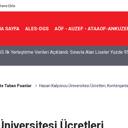
itene Ekle
A SAYFA
ALES-DGS
AÖF - AUZEF - ATAAOF-ANKUZE
S İlk Yerleştirme Verileri Açıklandı: Sınavla Alan Liseler Yüzde 9
te Taban Puanlar
Hasan Kalyoncu Üniversitesi Ücretleri, Kontenjanla
iversitesi Ücretleri,