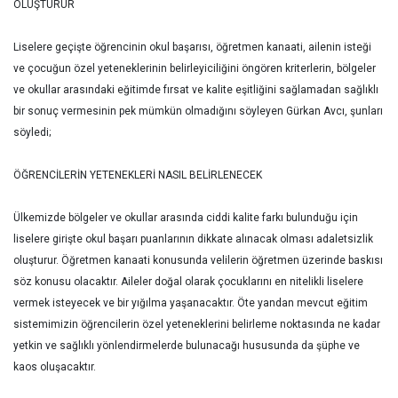
OLUŞTURUR
Liselere geçişte öğrencinin okul başarısı, öğretmen kanaati, ailenin isteği
ve çocuğun özel yeteneklerinin belirleyiciliğini öngören kriterlerin, bölgeler
ve okullar arasındaki eğitimde fırsat ve kalite eşitliğini sağlamadan sağlıklı
bir sonuç vermesinin pek mümkün olmadığını söyleyen Gürkan Avcı, şunları
söyledi;
ÖĞRENCİLERİN YETENEKLERİ NASIL BELİRLENECEK
Ülkemizde bölgeler ve okullar arasında ciddi kalite farkı bulunduğu için
liselere girişte okul başarı puanlarının dikkate alınacak olması adaletsizlik
oluşturur. Öğretmen kanaati konusunda velilerin öğretmen üzerinde baskısı
söz konusu olacaktır. Aileler doğal olarak çocuklarını en nitelikli liselere
vermek isteyecek ve bir yığılma yaşanacaktır. Öte yandan mevcut eğitim
sistemimizin öğrencilerin özel yeteneklerini belirleme noktasında ne kadar
yetkin ve sağlıklı yönlendirmelerde bulunacağı hususunda da şüphe ve
kaos oluşacaktır.