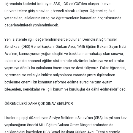
öğrencinin kaderini belirleyen SBS, LGS ve YGS’den oluşan lise ve
üniversitelere giriş sınavları göreceli olarak kalkıyor. Öğrenciler, özel
yetenekleri, ailelerinin isteği ve öğretmenlerin kanaatleri doğrultusunda
değerlendirilerek yönlendirilecek.
Yeni sistemle ilgili değerlendirmelerde bulunan Demokrat Eğitimciler
Sendikası (DES) Genel Başkanı Gürkan Avcı, “Milli Eğitim Bakanı Sayın Nabi
Avcı’nın, kamuoyunun yoğun eleştiri ve baskılarına muhatap olan sınavcı,
ezberci ve dershaneci eğitim sisteminde çözümler bulmaya ve reformlar
yapmaya dönük bu çabalarını önemsiyor ve destekliyoruz. Fakat öğrencisi,
öğretmeni ve velisiyle birlikte milyonlarca vatandaşımızı ilgilendiren
böylesine önemli bir konunun reforme edilme sürecine tüm eğitim
bileşenleri, sendikalar ve ilgili kurum ve kuruluşlar da dâhil edilmelidir” dedi.
ÖĞRENCİLERİ DAHA ÇOK SINAV BEKLİYOR
Liselere geçişi düzenleyen Seviye Belirleme Sınavı’nın (SBS), bu yıl son kez
yapılacağının önceki Milli Eğitim Bakanı Ömer Dinçer tarafından da
açıklandığını kaydeden DES Genel Başkanı Gürkan Avcı, “Yeni sistemle