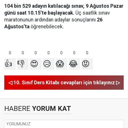
104 bin 529 adayın katılacağı sınav, 9 Ağustos Pazar
günü saat 10.15’te başlayacak.
Üç saatlik sınav
maratonunun ardından adaylar sonuçlarını
26
Ağustos’ta
öğrenebilecek.
0
0
0
0
0
0
0
👍
👎
😍
😥
😱
😂
😡
◁ 10. Sınıf Ders Kitabı cevapları için tıklayınız ▷
HABERE
YORUM KAT