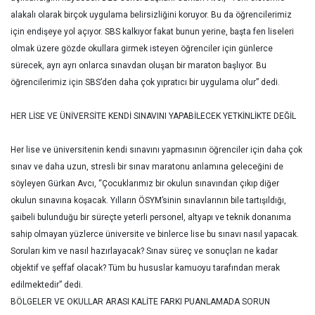
alakalı olarak birçok uygulama belirsizliğini koruyor. Bu da öğrencilerimiz
için endişeye yol açıyor. SBS kalkıyor fakat bunun yerine, başta fen liseleri
olmak üzere gözde okullara girmek isteyen öğrenciler için günlerce
sürecek, ayrı ayrı onlarca sınavdan oluşan bir maraton başlıyor. Bu
öğrencilerimiz için SBS’den daha çok yıpratıcı bir uygulama olur” dedi.
HER LİSE VE ÜNİVERSİTE KENDİ SINAVINI YAPABİLECEK YETKİNLİKTE DEĞİL
Her lise ve üniversitenin kendi sınavını yapmasının öğrenciler için daha çok
sınav ve daha uzun, stresli bir sınav maratonu anlamına geleceğini de
söyleyen Gürkan Avcı, “Çocuklarımız bir okulun sınavından çıkıp diğer
okulun sınavına koşacak. Yılların ÖSYM’sinin sınavlarının bile tartışıldığı,
şaibeli bulunduğu bir süreçte yeterli personel, altyapı ve teknik donanıma
sahip olmayan yüzlerce üniversite ve binlerce lise bu sınavı nasıl yapacak.
Soruları kim ve nasıl hazırlayacak? Sınav süreç ve sonuçları ne kadar
objektif ve şeffaf olacak? Tüm bu hususlar kamuoyu tarafından merak
edilmektedir” dedi.
BÖLGELER VE OKULLAR ARASI KALİTE FARKI PUANLAMADA SORUN