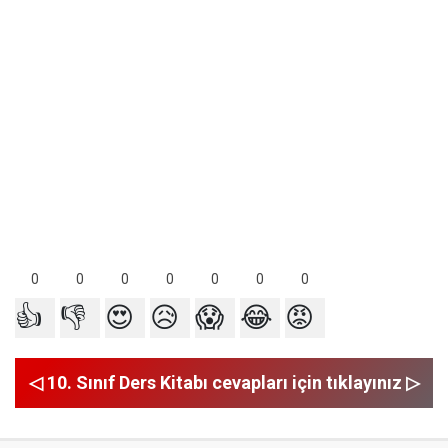
0
0
0
0
0
0
0
👍
👎
😍
😥
😱
😂
😡
◁ 10. Sınıf Ders Kitabı cevapları için tıklayınız ▷