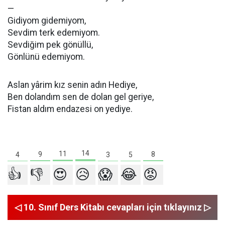
—
Gidiyom gidemiyom,
Sevdim terk edemiyom.
Sevdiğim pek gönüllü,
Gönlünü edemiyom.
Aslan yârim kız senin adın Hediye,
Ben dolandım sen de dolan gel geriye,
Fistan aldım endazesi on yediye.
14
11
9
8
5
4
3
👍
👎
😍
😥
😱
😂
😡
◁ 10. Sınıf Ders Kitabı cevapları için tıklayınız ▷