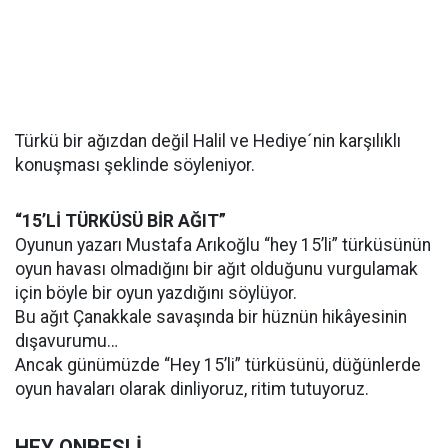
Türkü bir ağızdan değil Halil ve Hediye´nin karşılıklı
konuşması şeklinde söyleniyor.
“15’Lİ TÜRKÜSÜ BİR AĞIT”
Oyunun yazarı Mustafa Arıkoğlu “hey 15’li” türküsünün
oyun havası olmadığını bir ağıt olduğunu vurgulamak
için böyle bir oyun yazdığını söylüyor.
Bu ağıt Çanakkale savaşında bir hüznün hikâyesinin
dışavurumu…
Ancak günümüzde “Hey 15’li” türküsünü, düğünlerde
oyun havaları olarak dinliyoruz, ritim tutuyoruz.
HEY ONBEŞLİ