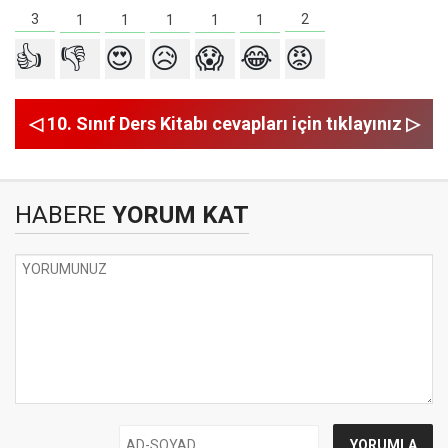
3
2
1
1
1
1
1
👍
👎
😍
😥
😱
😂
😡
◁ 10. Sınıf Ders Kitabı cevapları için tıklayınız ▷
HABERE
YORUM KAT