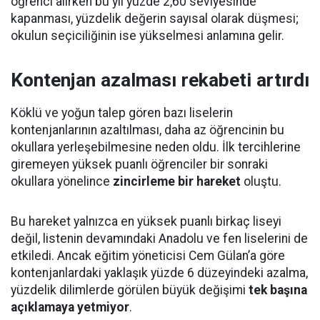
öğrenci alırken bu yıl yüzde 2,60 seviyesinde
kapanması, yüzdelik değerin sayısal olarak düşmesi;
okulun seçiciliğinin ise yükselmesi anlamına gelir.
Kontenjan azalması rekabeti artırdı
Köklü ve yoğun talep gören bazı liselerin
kontenjanlarının azaltılması, daha az öğrencinin bu
okullara yerleşebilmesine neden oldu. İlk tercihlerine
giremeyen yüksek puanlı öğrenciler bir sonraki
okullara yönelince
zincirleme bir hareket
oluştu.
Bu hareket yalnızca en yüksek puanlı birkaç liseyi
değil, listenin devamındaki Anadolu ve fen liselerini de
etkiledi. Ancak eğitim yöneticisi Cem Gülan’a göre
kontenjanlardaki yaklaşık yüzde 6 düzeyindeki azalma,
yüzdelik dilimlerde görülen büyük değişimi
tek başına
açıklamaya yetmiyor
.