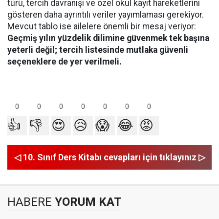
türü, tercih davranışı ve özel okul kayıt hareketlerini
gösteren daha ayrıntılı veriler yayımlaması gerekiyor.
Mevcut tablo ise ailelere önemli bir mesaj veriyor:
Geçmiş yılın yüzdelik dilimine güvenmek tek başına
yeterli değil; tercih listesinde mutlaka güvenli
seçeneklere de yer verilmeli.
0
0
0
0
0
0
0
👍
👎
😍
😥
😱
😂
😡
◁ 10. Sınıf Ders Kitabı cevapları için tıklayınız ▷
HABERE
YORUM KAT