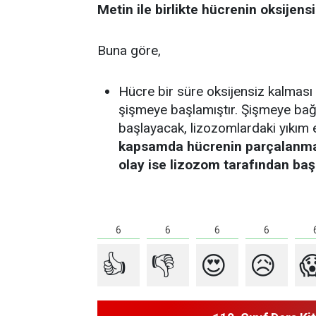
Metin ile birlikte hücrenin oksijen
Buna göre,
Hücre bir süre oksijensiz kalması
şişmeye başlamıştır. Şişmeye bağ
başlayacak, lizozomlardaki yıkım en
kapsamda hücrenin parçalanması
olay ise lizozom tarafından baş
6
6
6
6
👍
👎
😍
😥
