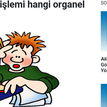
 işlemi hangi organel
SO
Ail
Gö
Yö