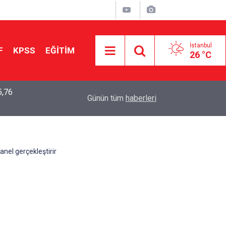
İstanbul
F
KPSS
EĞİTİM
26 °C
5,76
2026 LGS Sonuçları Açıklandı: Her 10 Öğrenciden
04:00
Günün tüm
haberleri
Tercihine Yerleşti
nel gerçekleştirir