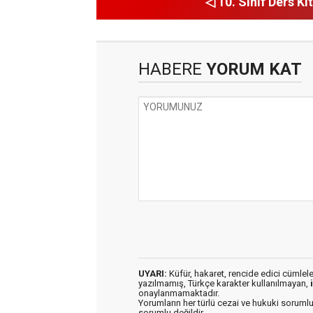
◁ 10. Sınıf Ders Kit
HABERE
YORUM KAT
UYARI:
Küfür, hakaret, rencide edici cümleler 
yazılmamış, Türkçe karakter kullanılmayan,
onaylanmamaktadır.
Yorumların her türlü cezai ve hukuki sorumlu
sorumlu değildir.