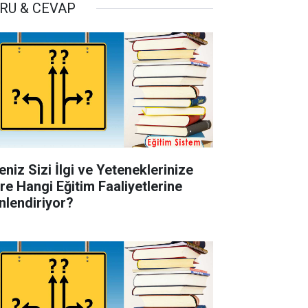
RU & CEVAP
eniz Sizi İlgi ve Yeteneklerinize
re Hangi Eğitim Faaliyetlerine
nlendiriyor?