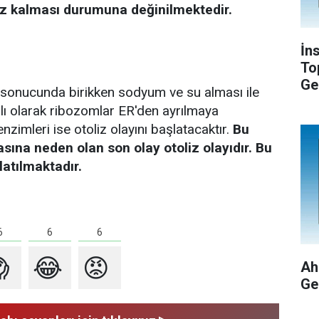
siz kalması durumuna değinilmektedir.
İn
To
Ge
 sonucunda birikken sodyum ve su alması ile
lı olarak ribozomlar ER'den ayrılmaya
zimleri ise otoliz olayını başlatacaktır.
Bu
na neden olan son olay otoliz olayıdır. Bu
latılmaktadır.
6
6
6

😂
😡
Ah
Ge