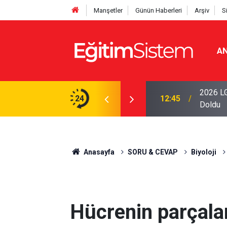
Manşetler
Günün Haberleri
Arşiv
S
AN
iseleri Belli Oldu: İki Program 500 Puanla
2026 LG
24
12:45
Doldu
Anasayfa
SORU & CEVAP
Biyoloji
Hücrenin parçala