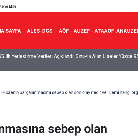
itene Ekle
A SAYFA
ALES-DGS
AÖF - AUZEF - ATAAOF-ANKUZE
S İlk Yerleştirme Verileri Açıklandı: Sınavla Alan Liseler Yüzde 9
Hücrenin parçalanmasına sebep olan son olay nedir ve işlemi hangi orga
nmasına sebep olan