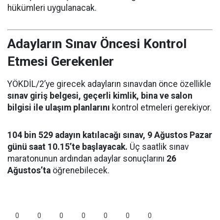
hükümleri uygulanacak.
Adayların Sınav Öncesi Kontrol
Etmesi Gerekenler
YÖKDİL/2’ye girecek adayların sınavdan önce özellikle
sınav giriş belgesi, geçerli kimlik, bina ve salon
bilgisi ile ulaşım planlarını
kontrol etmeleri gerekiyor.
104 bin 529 adayın katılacağı sınav, 9 Ağustos Pazar
günü saat 10.15’te başlayacak.
Üç saatlik sınav
maratonunun ardından adaylar sonuçlarını
26
Ağustos’ta
öğrenebilecek.
0
0
0
0
0
0
0