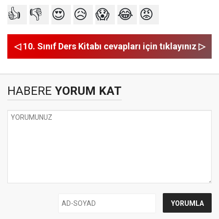
👍
👎
😍
😥
😱
😂
😡
◁ 10. Sınıf Ders Kitabı cevapları için tıklayınız ▷
HABERE
YORUM KAT