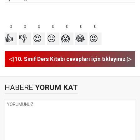
0
0
0
0
0
0
0
👍
👎
😍
😥
😱
😂
😡
◁ 10. Sınıf Ders Kitabı cevapları için tıklayınız ▷
HABERE
YORUM KAT