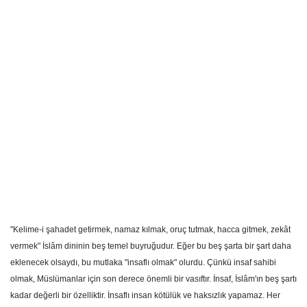
"Kelime-i şahadet getirmek, namaz kılmak, oruç tutmak, hacca gitmek, zekât
vermek" İslâm dininin beş temel buyruğudur. Eğer bu beş şarta bir şart daha
eklenecek olsaydı, bu mutlaka "insaflı olmak" olurdu. Çünkü insaf sahibi
olmak, Müslümanlar için son derece önemli bir vasıftır. İnsaf, İslâm'ın beş şartı
kadar değerli bir özelliktir. İnsaflı insan kötülük ve haksızlık yapamaz. Her