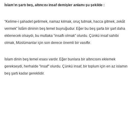
İslam'ın şartı beş, altıncısı insaf demişler anlamı şu şekilde :
“Kelime-i şahadet getirmek, namaz kılmak, oruç tutmak, hacca gitmek, zekât
vermek” İslâm dininin beş temel buyruğudur. Eğer bu beş şarta bir şart daha
eklenecek olsaydı, bu mutlaka “insaflı olmak” olurdu. Çünkü insaf sahibi
olmak, Müslümanlar için son derece önemli bir vasıftır.
İslam dinin beş temel esası vardır. Eğer bunlara bir altıncısını eklemek
gerekseydi, herhalde "insaf" olurdu. Çünkü insaf, bir toplum için en az islamın
beş şartı kadar gereklidir.