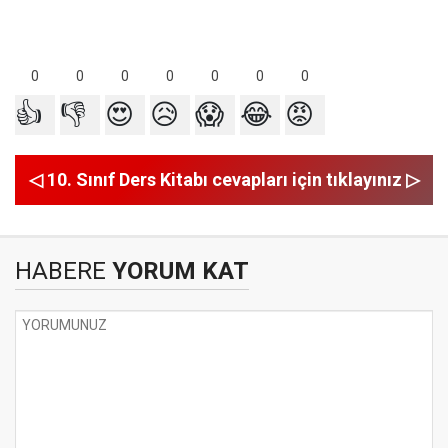
0
0
0
0
0
0
0
👍
👎
😍
😥
😱
😂
😡
◁ 10. Sınıf Ders Kitabı cevapları için tıklayınız ▷
HABERE
YORUM KAT