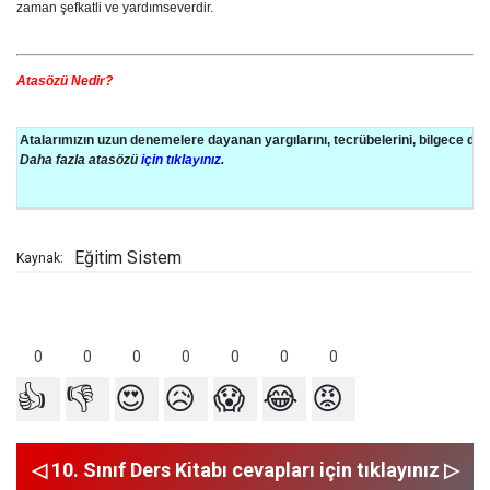
zaman şefkatli ve yardımseverdir.
Atasözü Nedir?
Atalarımızın uzun denemelere dayanan yargılarını, tecrübelerini, bilgece d
Daha fazla atasözü
için tıklayınız.
Eğitim Sistem
Kaynak:
0
0
0
0
0
0
0
👍
👎
😍
😥
😱
😂
😡
◁ 10. Sınıf Ders Kitabı cevapları için tıklayınız ▷