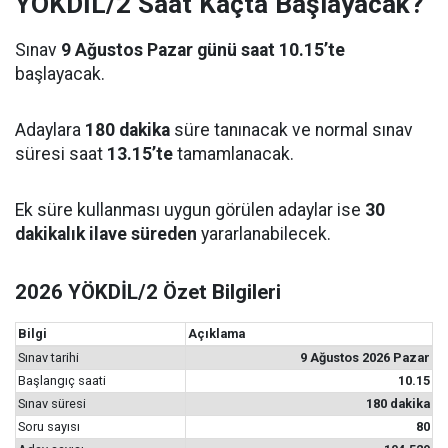
YÖKDİL/2 Saat Kaçta Başlayacak?
Sınav
9 Ağustos Pazar günü saat 10.15’te
başlayacak.
Adaylara
180 dakika
süre tanınacak ve normal sınav
süresi saat
13.15’te
tamamlanacak.
Ek süre kullanması uygun görülen adaylar ise
30
dakikalık ilave süreden
yararlanabilecek.
2026 YÖKDİL/2 Özet Bilgileri
Bilgi
Açıklama
Sınav tarihi
9 Ağustos 2026 Pazar
Başlangıç saati
10.15
Sınav süresi
180 dakika
Soru sayısı
80