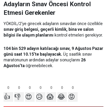
Adayların Sınav Öncesi Kontrol
Etmesi Gerekenler
YÖKDİL/2’ye girecek adayların sınavdan önce özellikle
sınav giriş belgesi, geçerli kimlik, bina ve salon
bilgisi ile ulaşım planlarını
kontrol etmeleri gerekiyor.
104 bin 529 adayın katılacağı sınav, 9 Ağustos Pazar
günü saat 10.15’te başlayacak.
Üç saatlik sınav
maratonunun ardından adaylar sonuçlarını
26
Ağustos’ta
öğrenebilecek.
0
0
0
0
0
0
0
👍
👎
😍
😥
😱
😂
😡