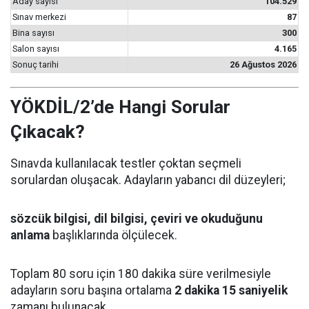
Aday sayısı
104.529
Sınav merkezi
87
Bina sayısı
300
Salon sayısı
4.165
Sonuç tarihi
26 Ağustos 2026
YÖKDİL/2’de Hangi Sorular
Çıkacak?
Sınavda kullanılacak testler çoktan seçmeli
sorulardan oluşacak. Adayların yabancı dil düzeyleri;
sözcük bilgisi, dil bilgisi, çeviri ve okuduğunu
anlama
başlıklarında ölçülecek.
Toplam 80 soru için 180 dakika süre verilmesiyle
adayların soru başına ortalama
2 dakika 15 saniyelik
zamanı bulunacak.