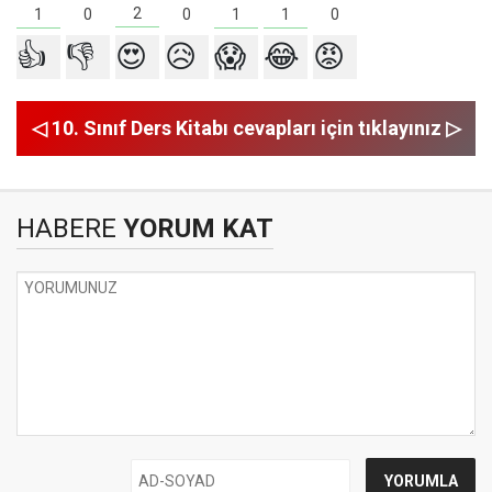
2
1
1
1
0
0
0
👍
👎
😍
😥
😱
😂
😡
◁ 10. Sınıf Ders Kitabı cevapları için tıklayınız ▷
HABERE
YORUM KAT