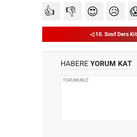
👍
👎
😍
😥

◁ 10. Sınıf Ders Kit
HABERE
YORUM KAT