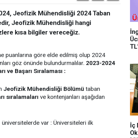
024, Jeofizik Mühendisliği 2024 Taban
edir, Jeofizik Mühendisliği hangi
İn
lere kısa bilgiler vereceğiz.
Üc
TL
me puanlarına göre elde edilmiş olup 2024
anları göz önünde bulundurmalılar.
2023-2024
rı ve Başarı Sıralaması :
an
Jeofizik Mühendisliği Bölümü
taban
rı sıralamaları
ve kontenjanları aşağıdan
üniversitelerde var : Üniversiteleri ilk
İç
Ok