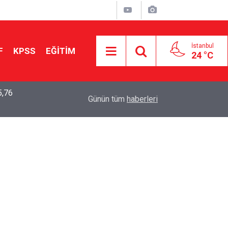
İstanbul
F
KPSS
EĞİTİM
24 °C
5,76
2026 LGS Sonuçları Açıklandı: Her 10 Öğrenciden
04:00
Günün tüm
haberleri
Tercihine Yerleşti