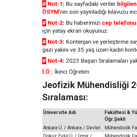
#
Not-1
:
Bu sayfadaki veriler
bilgile
ÖSYM
'nin son yayınladığı kılavuzu inc
#
Not-2
:
Bu haberimizi
cep telefonu
için yatay ekran okuyunuz.
#
Not-3
:
Kontenjan ve yerleştirme sayı
gazi yakını ve 35 yaş üzeri kadın konte
#
Not-4
:
2023 Başarı Sıralamaları yak
İ.Ö :
İkinci Öğretim
Jeofizik Mühendisliği 
Sıralaması:
Üniversite Adı
Fakültesi & Y
Öğr.Şekli
Ankara Ü. / Ankara / Devlet
Mühendislik Fak
Dokuz Eylül Ü. / İzmir /
Mühendislik Fa