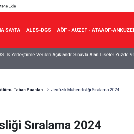
itene Ekle
A SAYFA
ALES-DGS
AÖF - AUZEF - ATAAOF-ANKUZE
S İlk Yerleştirme Verileri Açıklandı: Sınavla Alan Liseler Yüzde 9
Bölümü Taban Puanları
Jeofizik Mühendisliği Sıralama 2024
sliği Sıralama 2024