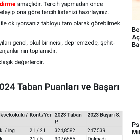
ndirme
amaçlıdır. Tercih yapmadan önce
eleyip ona göre tercih listenizi hazırlayınız.
ile okuyorsanız tabloyu tam olarak görebilmek
Be
Aç
ları genel, okul birincisi, depremzede, şehit-
Ba
njanlarının toplamıdır.
laşık değerlerdir.
2024 Taban Puanları ve Başarı
üksekokulu /
Kont./Yer
2023 Taban
2023 Başarı S.
P.
Ps
. / İng.
21 / 21
324,8582
247.539
Mi
k.
21 / 5
307,6585
Dolmadı