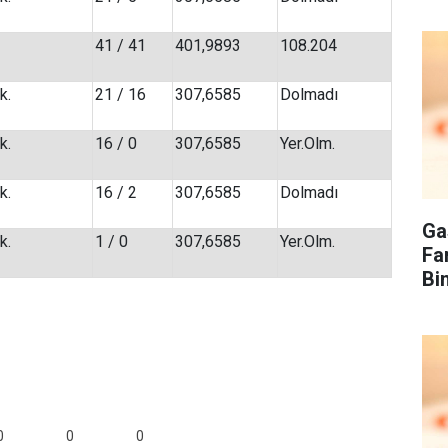
41 / 41
401,9893
108.204
k.
21 / 16
307,6585
Dolmadı
k.
16 / 0
307,6585
Yer.Olm.
k.
16 / 2
307,6585
Dolmadı
Ga
k.
1 / 0
307,6585
Yer.Olm.
Fa
Bi
0
0
0