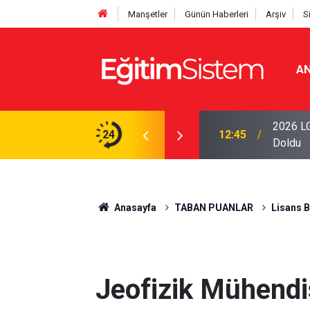
Manşetler
Günün Haberleri
Arşiv
S
AN
iseleri Belli Oldu: İki Program 500 Puanla
2026 LG
24
12:45
Doldu
Anasayfa
TABAN PUANLAR
Lisans 
Jeofizik Mühendi