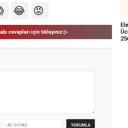

😂
😡
El
Üc
abı cevapları için tıklayınız ▷
25